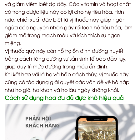
và giảm viêm loét dạ dày. Các vitamin và hoạt chất
có trong dược liệu này có lợi cho hệ tiêu hóa. Hơn
nữa, chiết xuất đặc biệt từ vị thuốc này giúp ngăn
ngừa các nguyên nhân gây rối loạn hệ tiêu hóa, làm
giảm mỡ trong mạch máu và kích thích sự ngon
miệng.
Vị thuốc quý này còn hỗ trợ ổn định đường huyết
bằng cách tăng cường sự sản sinh tế bào đảo tụy,
giúp duy trì mức đường trong máu ổn định.
Khi kết hợp với lá hẹ và hấp cách thủy, vị thuốc này
cũng có tác dụng giải quyết các vấn đề về hô hấp
như ho gió, ho khan và ho lâu ngày không khỏi.
Cách sử dụng hoa đu đủ đực khô hiệu quả