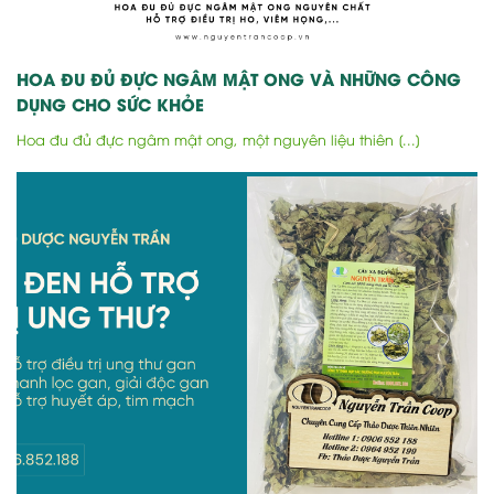
HOA ĐU ĐỦ ĐỰC NGÂM MẬT ONG VÀ NHỮNG CÔNG
DỤNG CHO SỨC KHỎE
Hoa đu đủ đực ngâm mật ong, một nguyên liệu thiên [...]