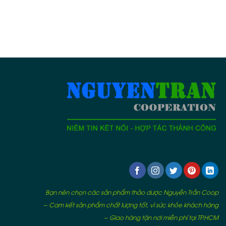
Bạn nên chọn các sản phẩm thảo dược Nguyễn Trần Coop
– Cam kết sản phẩm chất lượng tốt, vì sức khỏe khách hàng
– Giao hàng tận nơi miễn phí tại TP.HCM