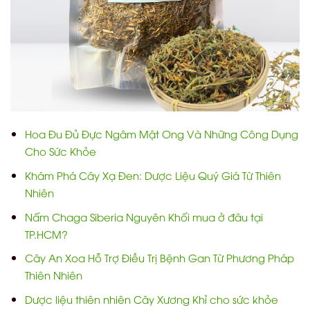
Hoa Đu Đủ Đực Ngâm Mật Ong Và Những Công Dụng
Cho Sức Khỏe
Khám Phá Cây Xạ Đen: Dược Liệu Quý Giá Từ Thiên
Nhiên
Nấm Chaga Siberia Nguyên Khối mua ở đâu tại
TP.HCM?
Cây An Xoa Hỗ Trợ Điều Trị Bệnh Gan Từ Phương Pháp
Thiên Nhiên
Dược liệu thiên nhiên Cây Xương Khỉ cho sức khỏe