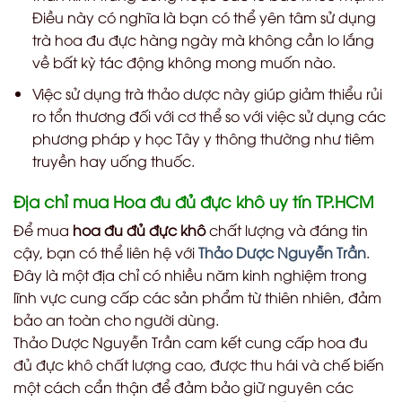
Điều này có nghĩa là bạn có thể yên tâm sử dụng
trà hoa đu đực hàng ngày mà không cần lo lắng
về bất kỳ tác động không mong muốn nào.
Việc sử dụng trà thảo dược này giúp giảm thiểu rủi
ro tổn thương đối với cơ thể so với việc sử dụng các
phương pháp y học Tây y thông thường như tiêm
truyền hay uống thuốc.
Địa chỉ mua Hoa đu đủ đực khô uy tín TP.HCM
Để mua
hoa đu đủ đực khô
chất lượng và đáng tin
cậy, bạn có thể liên hệ với
Thảo Dược Nguyễn Trần
.
Đây là một địa chỉ có nhiều năm kinh nghiệm trong
lĩnh vực cung cấp các sản phẩm từ thiên nhiên, đảm
bảo an toàn cho người dùng.
Thảo Dược Nguyễn Trần cam kết cung cấp hoa đu
đủ đực khô chất lượng cao, được thu hái và chế biến
một cách cẩn thận để đảm bảo giữ nguyên các