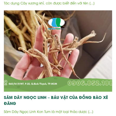
Tác dụng Cây xương khỉ, còn được biết đến với tên [...]
SÂM DÂY NGỌC LINH – BÁU VẬT CỦA ĐỒNG BÀO XÊ
ĐĂNG
Sâm Dây Ngọc Linh Kon Tum là một loại thảo dược [...]