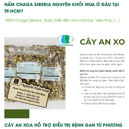
NẤM CHAGA SIBERIA NGUYÊN KHỐI MUA Ở ĐÂU TẠI
TP.HCM?
Nấm Chaga Siberia, được biết đến như một loại “siêu thực [...]
CÂY AN XOA HỖ TRỢ ĐIỀU TRỊ BỆNH GAN TỪ PHƯƠNG