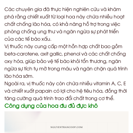
Các chuyên gia đã thực hiện nghiên cứu và khám
phá rằng chiết xuất từ loại hoa này chứa nhiều hoạt
chất chống lão hóa, có khả năng hỗ trợ trong việc
phòng chống ung thư và ngăn ngừa sự phát triển
của các tế bào xấu.
Vị thuốc này cung cấp một hỗn hợp chất bao gồm
beta-carotene, axit gallic, phenol và các chất chống
oxy hóa, giúp bảo vệ tế bào khỏi tổn thương, ngăn
ngừa sự tích tụ mỡ trong máu và ngăn chặn quá trình
lão hóa sớm.
Ngoài ra, vị thuốc này còn chứa nhiều vitamin A, C, E
và chiết xuất papain có lợi cho hệ tiêu hóa, đồng thời
tăng cường quá trình trao đổi chất trong cơ thể.
Công dụng của hoa đu đủ đực khô