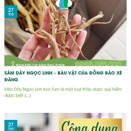
27
Th5
SÂM DÂY NGỌC LINH – BÁU VẬT CỦA ĐỒNG BÀO XÊ
ĐĂNG
Sâm Dây Ngọc Linh Kon Tum là một loại thảo dược quý hiếm
được biết [...]
27
Th5