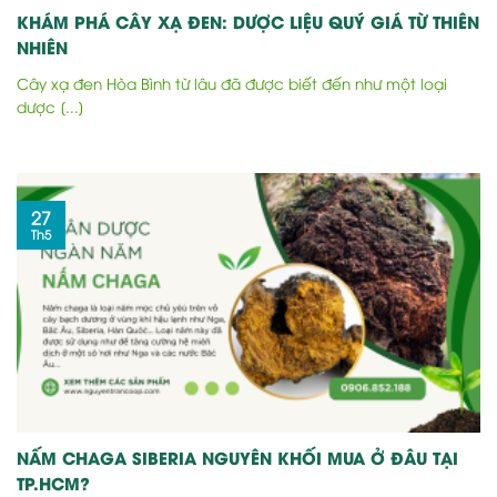
KHÁM PHÁ CÂY XẠ ĐEN: DƯỢC LIỆU QUÝ GIÁ TỪ THIÊN
NHIÊN
Cây xạ đen Hòa Bình từ lâu đã được biết đến như một loại
dược [...]
27
Th5
NẤM CHAGA SIBERIA NGUYÊN KHỐI MUA Ở ĐÂU TẠI
TP.HCM?