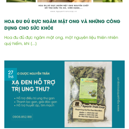
HOA ĐU ĐỦ ĐỰC NGÂM MẬT ONG VÀ NHỮNG CÔNG
DỤNG CHO SỨC KHỎE
Hoa đu đủ đực ngâm mật ong, một nguyên liệu thiên nhiên
quý hiếm, khi [...]
27
Th5