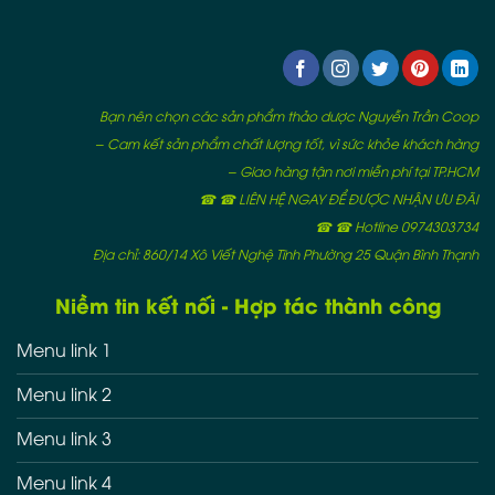
Bạn nên chọn các sản phẩm thảo dược Nguyễn Trần Coop
– Cam kết sản phẩm chất lượng tốt, vì sức khỏe khách hàng
– Giao hàng tận nơi miễn phí tại TP.HCM
☎ ☎ LIÊN HỆ NGAY ĐỂ ĐƯỢC NHẬN ƯU ĐÃI
☎ ☎ Hotline 0974303734
Địa chỉ: 860/14 Xô Viết Nghệ Tĩnh Phường 25 Quận Bình Thạnh
Niềm tin kết nối - Hợp tác thành công
Menu link 1
Menu link 2
Menu link 3
Menu link 4