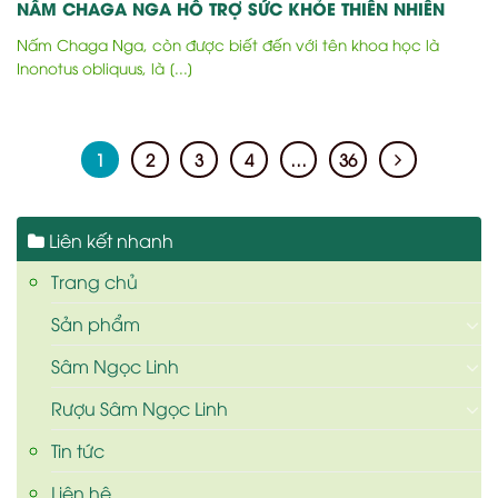
NẤM CHAGA NGA HỖ TRỢ SỨC KHỎE THIÊN NHIÊN
Nấm Chaga Nga, còn được biết đến với tên khoa học là
Inonotus obliquus, là [...]
1
2
3
4
…
36
Liên kết nhanh
Trang chủ
Sản phẩm
Sâm Ngọc Linh
Rượu Sâm Ngọc Linh
Tin tức
Liên hệ