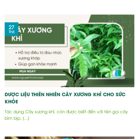
27
Th5
DƯỢC LIỆU THIÊN NHIÊN CÂY XƯƠNG KHỈ CHO SỨC
KHỎE
Tác dụng Cây xương khỉ, còn được biết đến với tên gọi cây
bìm bịp, [...]