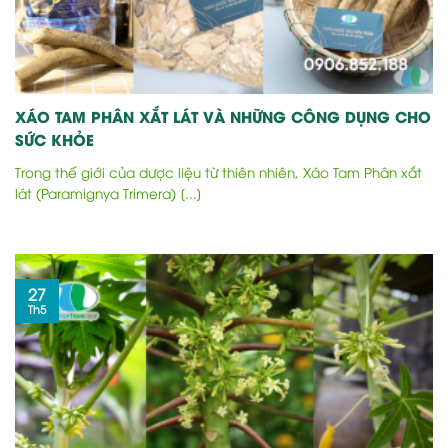
XÁO TAM PHÂN XẮT LÁT VÀ NHỮNG CÔNG DỤNG CHO
SỨC KHỎE
Trong thế giới của dược liệu từ thiên nhiên, Xáo Tam Phân xắt
lát (Paramignya Trimera) [...]
27
Th5