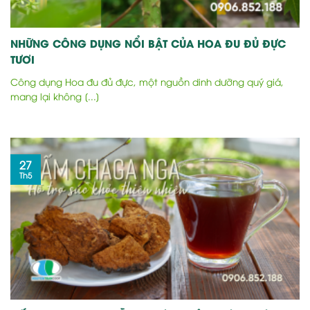
NHỮNG CÔNG DỤNG NỔI BẬT CỦA HOA ĐU ĐỦ ĐỰC
TƯƠI
Công dụng Hoa đu đủ đực, một nguồn dinh dưỡng quý giá,
mang lại không [...]
27
Th5