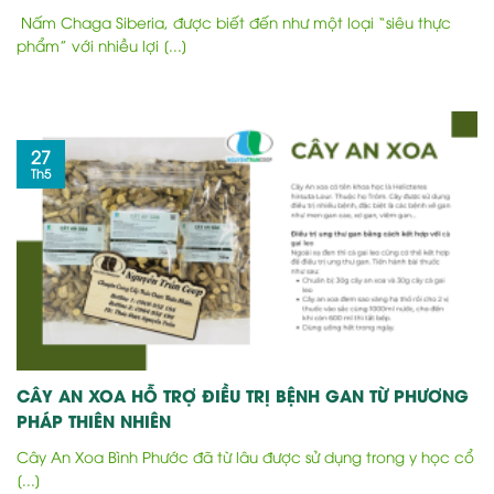
Nấm Chaga Siberia, được biết đến như một loại “siêu thực
phẩm” với nhiều lợi [...]
27
Th5
CÂY AN XOA HỖ TRỢ ĐIỀU TRỊ BỆNH GAN TỪ PHƯƠNG
PHÁP THIÊN NHIÊN
Cây An Xoa Bình Phước đã từ lâu được sử dụng trong y học cổ
[...]