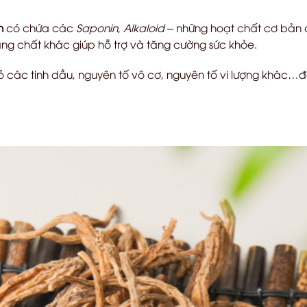
h
có chứa các
Saponin
,
Alkaloid
– những hoạt chất cơ bản c
g chất khác giúp hỗ trợ và tăng cường sức khỏe.
các tinh dầu, nguyên tố vô cơ, nguyên tố vi lượng khác…đ