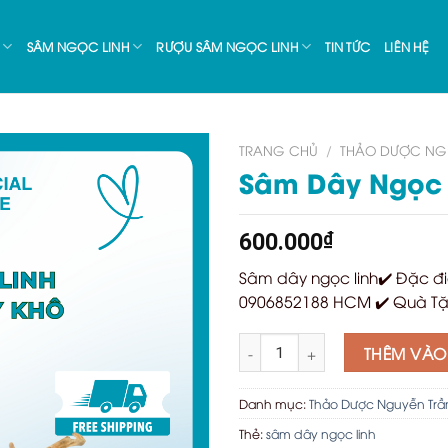
SÂM NGỌC LINH
RƯỢU SÂM NGỌC LINH
TIN TỨC
LIÊN HỆ
TRANG CHỦ
/
THẢO DƯỢC NG
Sâm Dây Ngọc 
600.000
₫
Sâm dây ngọc linh✔️ Đặc đi
0906852188 HCM ✔️ Quà Tặ
Sâm Dây Ngọc Linh số lượng
THÊM VÀO
Danh mục:
Thảo Dược Nguyễn Trầ
Thẻ:
sâm dây ngọc linh