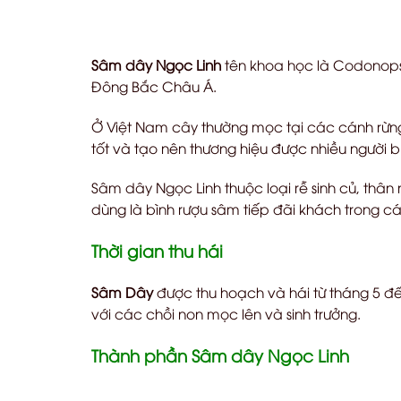
Sâm dây Ngọc Linh
tên khoa học là Codonops
Đông Bắc Châu Á.
Ở Việt Nam cây thường mọc tại các cánh rừng 
tốt và tạo nên thương hiệu được nhiều người b
Sâm dây Ngọc Linh thuộc loại rễ sinh củ, thâ
dùng là bình rượu sâm tiếp đãi khách trong các
Thời gian thu hái
Sâm Dây
được thu hoạch và hái từ tháng 5 đế
với các chồi non mọc lên và sinh trưởng.
Thành phần Sâm dây Ngọc Linh