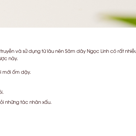
 truyền và sử dụng từ lâu nên Sâm dây Ngọc Linh có rất nh
ược này.
i mới ốm dậy.
i.
i những tác nhân xấu.