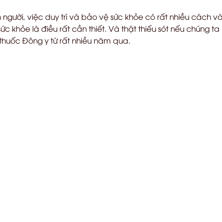
 người, việc duy trì và bảo vệ sức khỏe có rất nhiều cách 
c khỏe là điều rất cần thiết. Và thật thiếu sót nếu chúng 
thuốc Đông y từ rất nhiều năm qua.