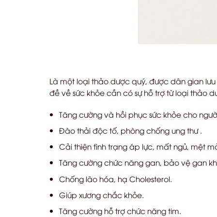
Là một loại thảo dược quý, được dân gian lưu
đề về sức khỏe cần có sự hỗ trợ từ loại thảo d
Tăng cường và hồi phục sức khỏe cho ngườ
Đào thải độc tố, phòng chống ung thư .
Cải thiện tình trạng áp lực, mất ngủ, mệt mỏ
Tăng cường chức năng gan, bảo vệ gan khỏ
Chống lão hóa, hạ Cholesterol.
Giúp xương chắc khỏe.
Tăng cường hỗ trợ chức năng tim.