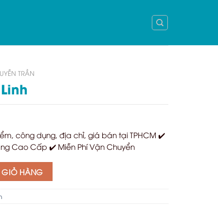
UYỄN TRẦN
Linh
ểm, công dụng, địa chỉ, giá bán tại TPHCM ✔️
ng Cao Cấp ✔️ Miễn Phí Vận Chuyển
 GIỎ HÀNG
n