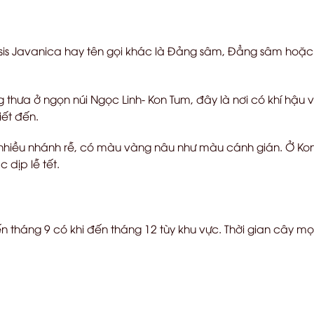
is Javanica hay tên gọi khác là Đảng sâm, Đẳng sâm hoặ
thưa ở ngọn núi Ngọc Linh- Kon Tum, đây là nơi có khí hậu 
iết đến.
n nhiều nhánh rễ, có màu vàng nâu như màu cánh gián. Ở Kon
 dịp lễ tết.
n tháng 9 có khi đến tháng 12 tùy khu vực. Thời gian cây 