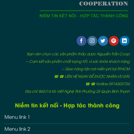
Bạn nên chọn các sản phẩm thảo dược Nguyễn Trần Coop
– Cam kết sản phẩm chất lượng tốt, vì sức khỏe khách hàng
– Giao hàng tận nơi miễn phí tại TP.HCM
☎ ☎ LIÊN HỆ NGAY ĐỂ ĐƯỢC NHẬN ƯU ĐÃI
☎ ☎ Hotline 0974303734
Địa chỉ: 860/14 Xô Viết Nghệ Tĩnh Phường 25 Quận Bình Thạnh
Niềm tin kết nối - Hợp tác thành công
Menu link 1
Menu link 2