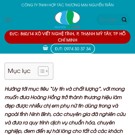
Skip
CÔNG TY TNHH HỢP TÁC THƯƠNG MẠI NGUYỄN TRẦN
to
Tìm
content
kiếm:
Đ/C: 860/14 XÔ VIẾT NGHỆ TĨNH, P, THẠNH MỸ TÂY, TP HỒ
CHÍ MINH
Đ/T: 0974 30 37 34
Mục lục
Hướng tới mục tiêu “Uy tín và chất lượng”, với mong
muốn đưa Hoàng Hồng trở thành thương hiệu làm
đẹp được nhiều chị em phụ nữ tin dùng trong và
ngoài tỉnh Ninh Bình, các chuyên gia đã nghiên cứu
và đưa ra quy trình dịch vụ chuẩn hóa, chuyên
nghiệp, đem đến sự hài lòng cho tất cả các khách