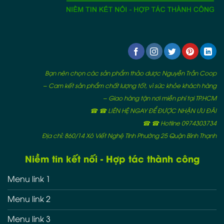
Bạn nên chọn các sản phẩm thảo dược Nguyễn Trần Coop
– Cam kết sản phẩm chất lượng tốt, vì sức khỏe khách hàng
– Giao hàng tận nơi miễn phí tại TP.HCM
☎ ☎ LIÊN HỆ NGAY ĐỂ ĐƯỢC NHẬN ƯU ĐÃI
☎ ☎ Hotline 0974303734
Địa chỉ: 860/14 Xô Viết Nghệ Tĩnh Phường 25 Quận Bình Thạnh
Niềm tin kết nối - Hợp tác thành công
Menu link 1
Menu link 2
Menu link 3