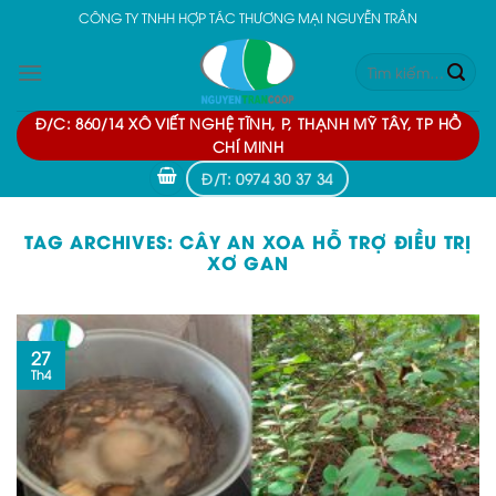
Skip
CÔNG TY TNHH HỢP TÁC THƯƠNG MẠI NGUYỄN TRẦN
to
Tìm
content
kiếm:
Đ/C: 860/14 XÔ VIẾT NGHỆ TĨNH, P, THẠNH MỸ TÂY, TP HỒ
CHÍ MINH
Đ/T: 0974 30 37 34
TAG ARCHIVES:
CÂY AN XOA HỖ TRỢ ĐIỀU TRỊ
XƠ GAN
27
Th4