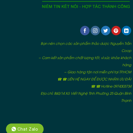
Bạn nên chọn các sản phẩm thảo dược Nguyễn Trần
Coop
– Cam kết sản phẩm chất lượng tốt, vì sức khỏe khách
hàng
– Giao hàng tận nơi miễn phí tại TP.HCM
☎ ☎ LIÊN HỆ NGAY ĐỂ ĐƯỢC NHẬN ƯU ĐÃI
☎ ☎ Hotline 0974303734
Địa chỉ: 860/14 Xô Viết Nghệ Tĩnh Phường 25 Quận Bình
Thạnh
Chat Zalo