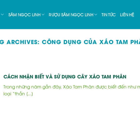
SÂM NGỌC LINH
RƯỢU SÂM NGỌC LINH
TIN TỨC
LIÊN HỆ
G ARCHIVES:
CÔNG DỤNG CỦA XÁO TAM PH
CÁCH NHẬN BIẾT VÀ SỬ DỤNG CÂY XÁO TAM PHÂN
Trong những năm gần đây, Xáo Tam Phân được biết đến như 
loại “thần [...]