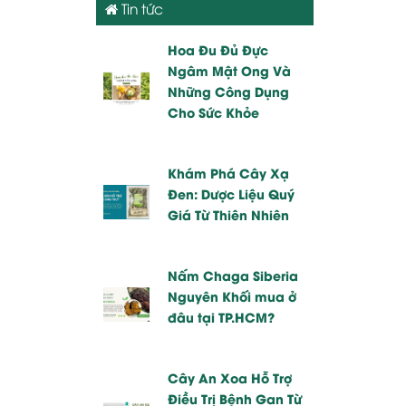
Tin tức
Hoa Đu Đủ Đực
Ngâm Mật Ong Và
Những Công Dụng
Cho Sức Khỏe
Khám Phá Cây Xạ
Đen: Dược Liệu Quý
Giá Từ Thiên Nhiên
Nấm Chaga Siberia
Nguyên Khối mua ở
đâu tại TP.HCM?
Cây An Xoa Hỗ Trợ
Điều Trị Bệnh Gan Từ