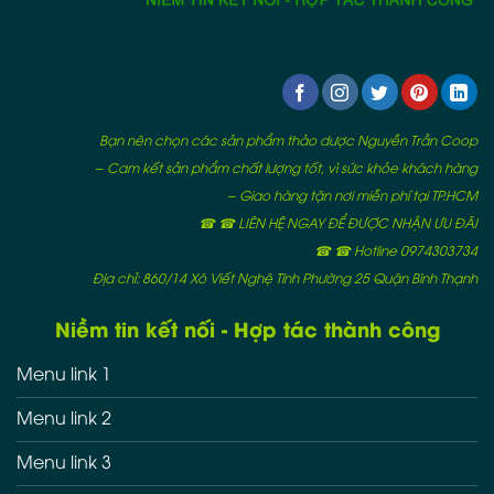
Bạn nên chọn các sản phẩm thảo dược Nguyễn Trần Coop
– Cam kết sản phẩm chất lượng tốt, vì sức khỏe khách hàng
– Giao hàng tận nơi miễn phí tại TP.HCM
☎ ☎ LIÊN HỆ NGAY ĐỂ ĐƯỢC NHẬN ƯU ĐÃI
☎ ☎ Hotline 0974303734
Địa chỉ: 860/14 Xô Viết Nghệ Tĩnh Phường 25 Quận Bình Thạnh
Niềm tin kết nối - Hợp tác thành công
Menu link 1
Menu link 2
Menu link 3