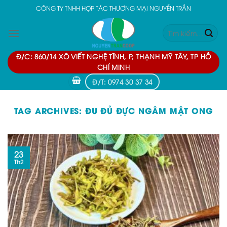
Skip
CÔNG TY TNHH HỢP TÁC THƯƠNG MẠI NGUYỄN TRẦN
to
Tìm
content
kiếm:
Đ/C: 860/14 XÔ VIẾT NGHỆ TĨNH, P, THẠNH MỸ TÂY, TP HỒ
CHÍ MINH
Đ/T: 0974 30 37 34
TAG ARCHIVES:
ĐU ĐỦ ĐỰC NGÂM MẬT ONG
23
Th2