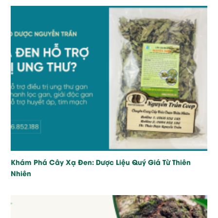
Khám Phá Cây Xạ Đen: Dược Liệu Quý Giá Từ Thiên
Nhiên