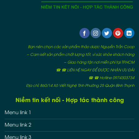
Bạn nên chọn các sản phẩm thảo dược Nguyễn Trần Coop
– Cam kết sản phẩm chất lượng tốt, vì sức khỏe khách hàng
– Giao hàng tận nơi miễn phí tại TP.HCM
☎ ☎ LIÊN HỆ NGAY ĐỂ ĐƯỢC NHẬN ƯU ĐÃI
☎ ☎ Hotline 0974303734
Địa chỉ: 860/14 Xô Viết Nghệ Tĩnh Phường 25 Quận Bình Thạnh
Niềm tin kết nối - Hợp tác thành công
Menu link 1
Menu link 2
Menu link 3