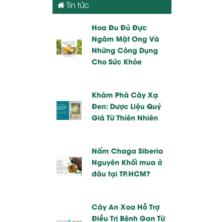
Tin tức
Hoa Đu Đủ Đực
Ngâm Mật Ong Và
Những Công Dụng
Cho Sức Khỏe
Khám Phá Cây Xạ
Đen: Dược Liệu Quý
Giá Từ Thiên Nhiên
Nấm Chaga Siberia
Nguyên Khối mua ở
đâu tại TP.HCM?
Cây An Xoa Hỗ Trợ
Điều Trị Bệnh Gan Từ