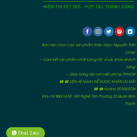
Bạn nên chọn các sản phẩm thảo dược Nguyễn Trần
Coop
– Cam kết sản phẩm chất lượng tốt, vì sức khỏe khách
hàng
– Giao hàng tận nơi miễn phí tại TP.HCM
☎ ☎ LIÊN HỆ NGAY ĐỂ ĐƯỢC NHẬN ƯU ĐÃI
☎ ☎ Hotline 0974303734
Địa chỉ: 860/14 Xô Viết Nghệ Tĩnh Phường 25 Quận Bình
Thạnh
Chat Zalo