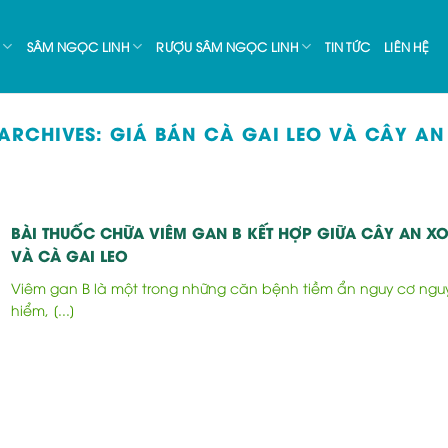
SÂM NGỌC LINH
RƯỢU SÂM NGỌC LINH
TIN TỨC
LIÊN HỆ
 ARCHIVES:
GIÁ BÁN CÀ GAI LEO VÀ CÂY A
BÀI THUỐC CHỮA VIÊM GAN B KẾT HỢP GIỮA CÂY AN X
VÀ CÀ GAI LEO
Viêm gan B là một trong những căn bệnh tiềm ẩn nguy cơ ngu
hiểm, [...]