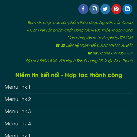
Bạn nên chọn các sản phẩm thảo dược Nguyễn Trần Coop
– Cam kết sản phẩm chất lượng tốt, vì sức khỏe khách hàng
– Giao hàng tận nơi miễn phí tại TP.HCM
☎ ☎ LIÊN HỆ NGAY ĐỂ ĐƯỢC NHẬN ƯU ĐÃI
☎ ☎ Hotline 0974303734
Địa chỉ: 860/14 Xô Viết Nghệ Tĩnh Phường 25 Quận Bình Thạnh
Niềm tin kết nối - Hợp tác thành công
Menu link 1
Menu link 2
Menu link 3
Menu link 4
Menu link 1