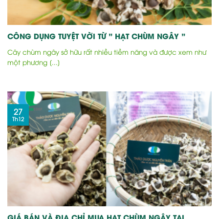
CÔNG DỤNG TUYỆT VỜI TỪ ” HẠT CHÙM NGÂY ”
Cây chùm ngây sở hữu rất nhiều tiềm năng và được xem như
một phương [...]
27
Th12
GIÁ BÁN VÀ ĐỊA CHỈ MUA HẠT CHÙM NGÂY TẠI