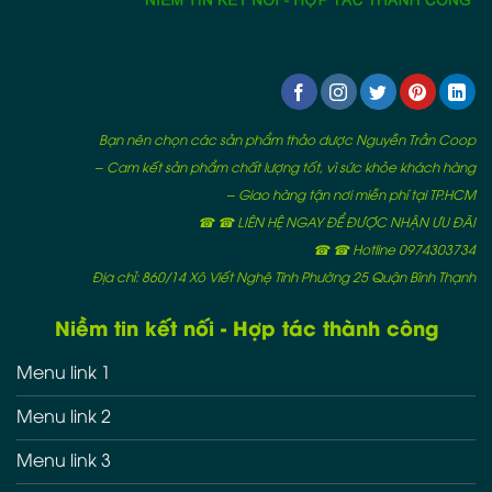
Bạn nên chọn các sản phẩm thảo dược Nguyễn Trần Coop
– Cam kết sản phẩm chất lượng tốt, vì sức khỏe khách hàng
– Giao hàng tận nơi miễn phí tại TP.HCM
☎ ☎ LIÊN HỆ NGAY ĐỂ ĐƯỢC NHẬN ƯU ĐÃI
☎ ☎ Hotline 0974303734
Địa chỉ: 860/14 Xô Viết Nghệ Tĩnh Phường 25 Quận Bình Thạnh
Niềm tin kết nối - Hợp tác thành công
Menu link 1
Menu link 2
Menu link 3