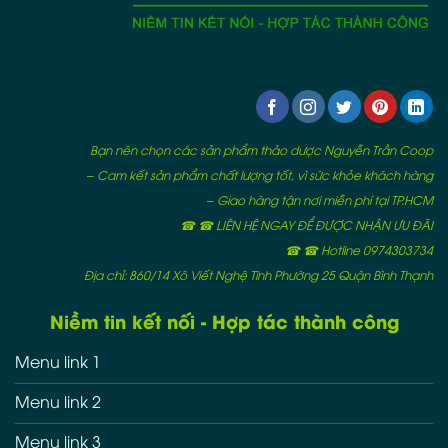
Bạn nên chọn các sản phẩm thảo dược Nguyễn Trần Coop
– Cam kết sản phẩm chất lượng tốt, vì sức khỏe khách hàng
– Giao hàng tận nơi miễn phí tại TP.HCM
☎ ☎ LIÊN HỆ NGAY ĐỂ ĐƯỢC NHẬN ƯU ĐÃI
☎ ☎ Hotline 0974303734
Địa chỉ: 860/14 Xô Viết Nghệ Tĩnh Phường 25 Quận Bình Thạnh
Niềm tin kết nối - Hợp tác thành công
Menu link 1
Menu link 2
Menu link 3