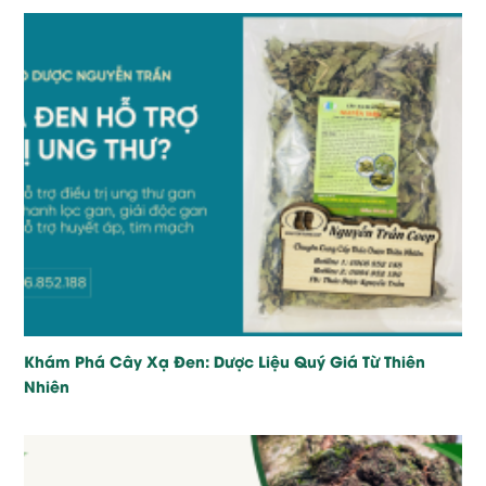
Khám Phá Cây Xạ Đen: Dược Liệu Quý Giá Từ Thiên
Nhiên