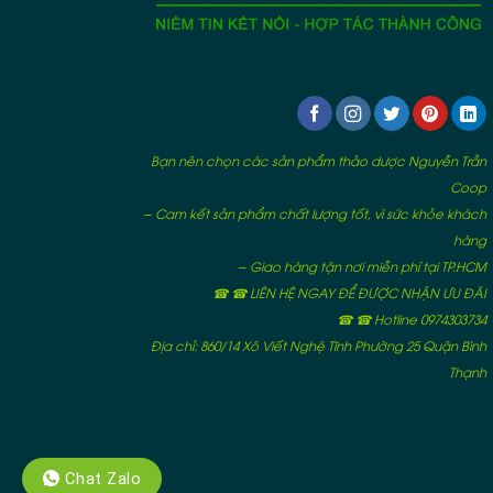
Bạn nên chọn các sản phẩm thảo dược Nguyễn Trần
Coop
– Cam kết sản phẩm chất lượng tốt, vì sức khỏe khách
hàng
– Giao hàng tận nơi miễn phí tại TP.HCM
☎ ☎ LIÊN HỆ NGAY ĐỂ ĐƯỢC NHẬN ƯU ĐÃI
☎ ☎ Hotline 0974303734
Địa chỉ: 860/14 Xô Viết Nghệ Tĩnh Phường 25 Quận Bình
Thạnh
Chat Zalo