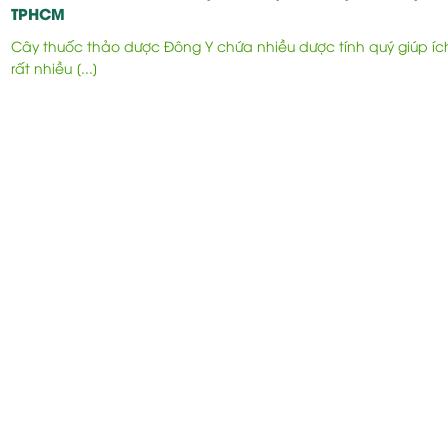
TPHCM
Cây thuốc thảo dược Đông Y chứa nhiều dược tính quý giúp íc
rất nhiều [...]