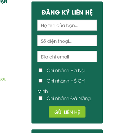
UẬN
ĐĂNG KÝ LIÊN HỆ
Chi nhánh Hà Nội
ượu
Chi nhánh Hồ Chí
Minh
Chi nhánh Đà Nẵng