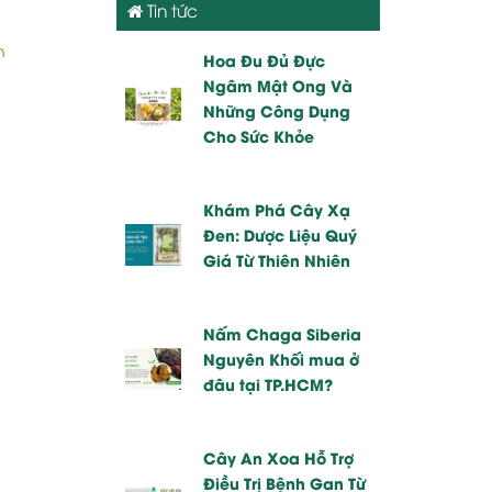
Tin tức
h
Hoa Đu Đủ Đực
Ngâm Mật Ong Và
Những Công Dụng
Cho Sức Khỏe
Khám Phá Cây Xạ
Đen: Dược Liệu Quý
Giá Từ Thiên Nhiên
Nấm Chaga Siberia
Nguyên Khối mua ở
đâu tại TP.HCM?
Cây An Xoa Hỗ Trợ
Điều Trị Bệnh Gan Từ