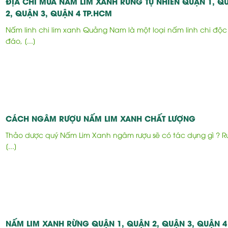
ĐỊA CHỈ MUA NẤM LIM XANH RỪNG TỰ NHIÊN QUẬN 1, Q
2, QUẬN 3, QUẬN 4 TP.HCM
Nấm linh chi lim xanh Quảng Nam là một loại nấm linh chi độc
đáo, [...]
CÁCH NGÂM RƯỢU NẤM LIM XANH CHẤT LƯỢNG
Thảo dược quý Nấm Lim Xanh ngâm rượu sẽ có tác dụng gì ? R
[...]
NẤM LIM XANH RỪNG QUẬN 1, QUẬN 2, QUẬN 3, QUẬN 4