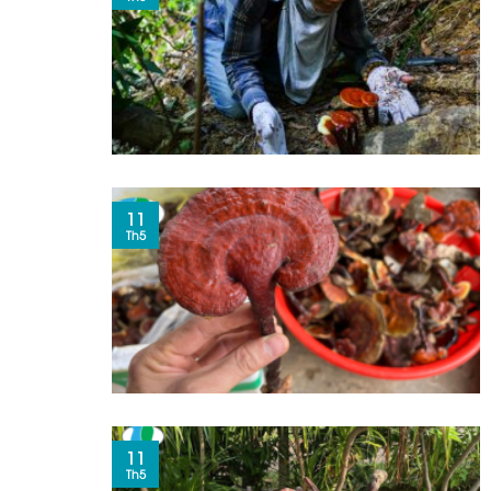
11
Th5
11
Th5