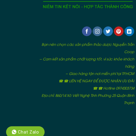
Bạn nên chọn các sản phẩm thảo dược Nguyễn Trần
Coop
– Cam kết sản phẩm chất lượng tốt, vì sức khỏe khách
hàng
– Giao hàng tận nơi miễn phí tại TP.HCM
☎ ☎ LIÊN HỆ NGAY ĐỂ ĐƯỢC NHẬN ƯU ĐÃI
☎ ☎ Hotline 0974303734
Địa chỉ: 860/14 Xô Viết Nghệ Tĩnh Phường 25 Quận Bình
Thạnh
Chat Zalo