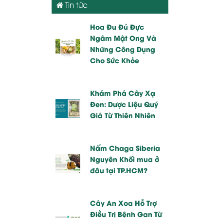
Tin tức
Hoa Đu Đủ Đực
Ngâm Mật Ong Và
Những Công Dụng
Cho Sức Khỏe
Khám Phá Cây Xạ
Đen: Dược Liệu Quý
Giá Từ Thiên Nhiên
Nấm Chaga Siberia
Nguyên Khối mua ở
đâu tại TP.HCM?
Cây An Xoa Hỗ Trợ
Điều Trị Bệnh Gan Từ