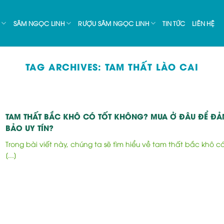
SÂM NGỌC LINH
RƯỢU SÂM NGỌC LINH
TIN TỨC
LIÊN HỆ
TAG ARCHIVES:
TAM THẤT LÀO CAI
TAM THẤT BẮC KHÔ CÓ TỐT KHÔNG? MUA Ở ĐÂU ĐỂ Đ
BẢO UY TÍN?
Trong bài viết này, chúng ta sẽ tìm hiểu về tam thất bắc khô c
[...]