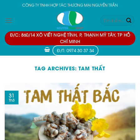
Skip
CÔNG TY TNHH HỢP TÁC THƯƠNG MẠI NGUYỄN TRẦN
to
Tìm
content
kiếm:
Đ/C: 860/14 XÔ VIẾT NGHỆ TĨNH, P, THẠNH MỸ TÂY, TP HỒ
CHÍ MINH
Đ/T: 0974 30 37 34
TAG ARCHIVES:
TAM THẤT
31
Th3