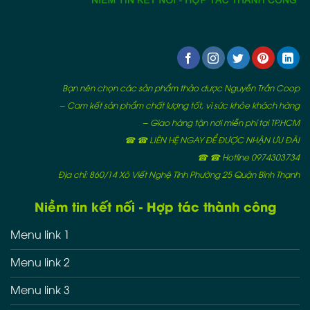
Bạn nên chọn các sản phẩm thảo dược Nguyễn Trần Coop
– Cam kết sản phẩm chất lượng tốt, vì sức khỏe khách hàng
– Giao hàng tận nơi miễn phí tại TP.HCM
☎ ☎ LIÊN HỆ NGAY ĐỂ ĐƯỢC NHẬN ƯU ĐÃI
☎ ☎ Hotline 0974303734
Địa chỉ: 860/14 Xô Viết Nghệ Tĩnh Phường 25 Quận Bình Thạnh
Niềm tin kết nối - Hợp tác thành công
Menu link 1
Menu link 2
Menu link 3