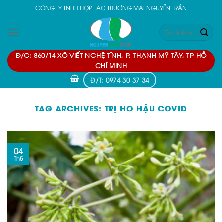
Skip
CÔNG TY TNHH HỢP TÁC THƯƠNG MẠI NGUYỄN TRẦN
to
Tìm
content
kiếm:
Đ/C: 860/14 XÔ VIẾT NGHỆ TĨNH, P, THẠNH MỸ TÂY, TP HỒ
CHÍ MINH
Đ/T: 0974 30 37 34
TAG ARCHIVES:
TRỊ HO HẬU COVID
04
Th5