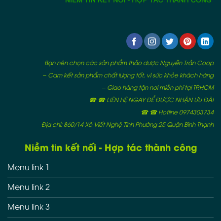
Bạn nên chọn các sản phẩm thảo dược Nguyễn Trần Coop
– Cam kết sản phẩm chất lượng tốt, vì sức khỏe khách hàng
– Giao hàng tận nơi miễn phí tại TP.HCM
☎ ☎ LIÊN HỆ NGAY ĐỂ ĐƯỢC NHẬN ƯU ĐÃI
☎ ☎ Hotline 0974303734
Địa chỉ: 860/14 Xô Viết Nghệ Tĩnh Phường 25 Quận Bình Thạnh
Niềm tin kết nối - Hợp tác thành công
Menu link 1
Menu link 2
Menu link 3