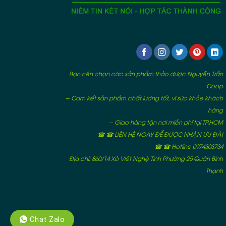
Bạn nên chọn các sản phẩm thảo dược Nguyễn Trần
Coop
– Cam kết sản phẩm chất lượng tốt, vì sức khỏe khách
hàng
– Giao hàng tận nơi miễn phí tại TP.HCM
☎ ☎ LIÊN HỆ NGAY ĐỂ ĐƯỢC NHẬN ƯU ĐÃI
☎ ☎ Hotline 0974303734
Địa chỉ: 860/14 Xô Viết Nghệ Tĩnh Phường 25 Quận Bình
Thạnh
Chat Zalo