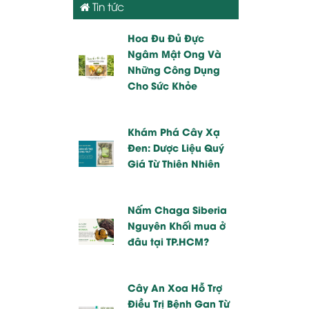
Tin tức
Hoa Đu Đủ Đực
Ngâm Mật Ong Và
Những Công Dụng
Cho Sức Khỏe
Khám Phá Cây Xạ
Đen: Dược Liệu Quý
Giá Từ Thiên Nhiên
Nấm Chaga Siberia
Nguyên Khối mua ở
đâu tại TP.HCM?
Cây An Xoa Hỗ Trợ
Điều Trị Bệnh Gan Từ