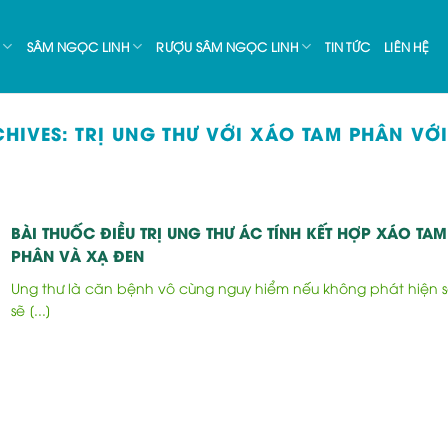
SÂM NGỌC LINH
RƯỢU SÂM NGỌC LINH
TIN TỨC
LIÊN HỆ
CHIVES:
TRỊ UNG THƯ VỚI XÁO TAM PHÂN VỚ
BÀI THUỐC ĐIỀU TRỊ UNG THƯ ÁC TÍNH KẾT HỢP XÁO TAM
PHÂN VÀ XẠ ĐEN
Ung thư là căn bệnh vô cùng nguy hiểm nếu không phát hiện 
sẽ [...]