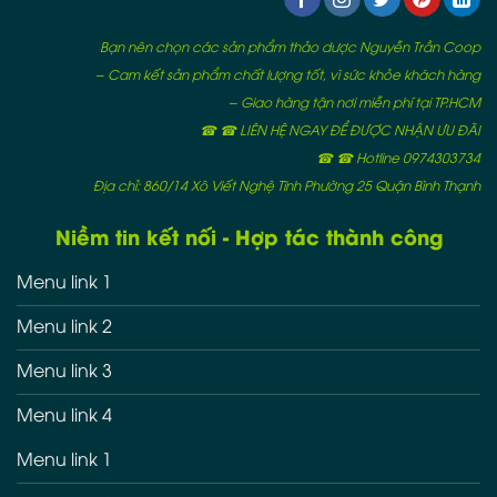
Bạn nên chọn các sản phẩm thảo dược Nguyễn Trần Coop
– Cam kết sản phẩm chất lượng tốt, vì sức khỏe khách hàng
– Giao hàng tận nơi miễn phí tại TP.HCM
☎ ☎ LIÊN HỆ NGAY ĐỂ ĐƯỢC NHẬN ƯU ĐÃI
☎ ☎ Hotline 0974303734
Địa chỉ: 860/14 Xô Viết Nghệ Tĩnh Phường 25 Quận Bình Thạnh
Niềm tin kết nối - Hợp tác thành công
Menu link 1
Menu link 2
Menu link 3
Menu link 4
Menu link 1