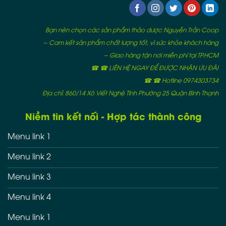
Bạn nên chọn các sản phẩm thảo dược Nguyễn Trần Coop
– Cam kết sản phẩm chất lượng tốt, vì sức khỏe khách hàng
– Giao hàng tận nơi miễn phí tại TP.HCM
☎ ☎ LIÊN HỆ NGAY ĐỂ ĐƯỢC NHẬN ƯU ĐÃI
☎ ☎ Hotline 0974303734
Địa chỉ: 860/14 Xô Viết Nghệ Tĩnh Phường 25 Quận Bình Thạnh
Niềm tin kết nối - Hợp tác thành công
Menu link 1
Menu link 2
Menu link 3
Menu link 4
Menu link 1