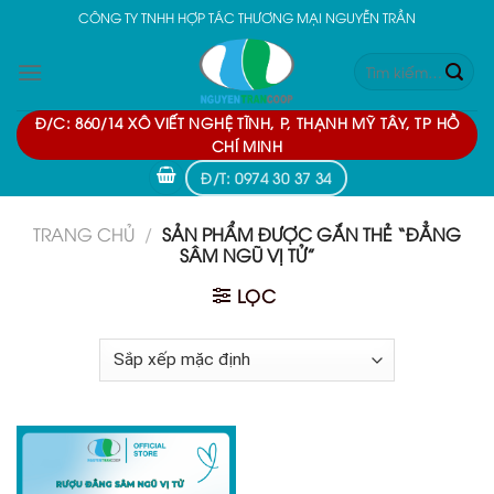
Skip
CÔNG TY TNHH HỢP TÁC THƯƠNG MẠI NGUYỄN TRẦN
to
Tìm
content
kiếm:
Đ/C: 860/14 XÔ VIẾT NGHỆ TĨNH, P, THẠNH MỸ TÂY, TP HỒ
CHÍ MINH
Đ/T: 0974 30 37 34
TRANG CHỦ
/
SẢN PHẨM ĐƯỢC GẮN THẺ “ĐẲNG
SÂM NGŨ VỊ TỬ”
LỌC