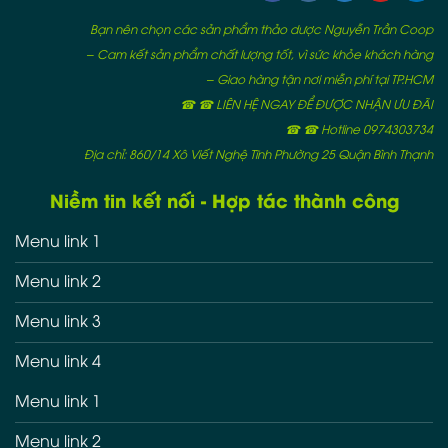
Bạn nên chọn các sản phẩm thảo dược Nguyễn Trần Coop
– Cam kết sản phẩm chất lượng tốt, vì sức khỏe khách hàng
– Giao hàng tận nơi miễn phí tại TP.HCM
☎ ☎ LIÊN HỆ NGAY ĐỂ ĐƯỢC NHẬN ƯU ĐÃI
☎ ☎ Hotline 0974303734
Địa chỉ: 860/14 Xô Viết Nghệ Tĩnh Phường 25 Quận Bình Thạnh
Niềm tin kết nối - Hợp tác thành công
Menu link 1
Menu link 2
Menu link 3
Menu link 4
Menu link 1
Menu link 2