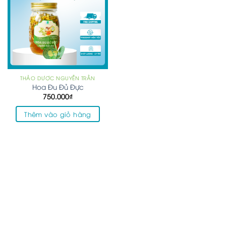
THẢO DƯỢC NGUYỄN TRẦN
Hoa Đu Đủ Đực
750.000
₫
Thêm vào giỏ hàng
BẢN ĐỒ CỬA HÀNG