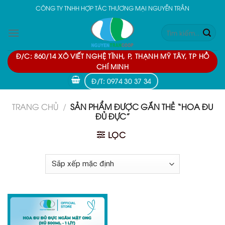
Skip
CÔNG TY TNHH HỢP TÁC THƯƠNG MẠI NGUYỄN TRẦN
to
Tìm
content
kiếm:
Đ/C: 860/14 XÔ VIẾT NGHỆ TĨNH, P, THẠNH MỸ TÂY, TP HỒ
CHÍ MINH
Đ/T: 0974 30 37 34
TRANG CHỦ
/
SẢN PHẨM ĐƯỢC GẮN THẺ “HOA ĐU
ĐỦ ĐỰC”
LỌC