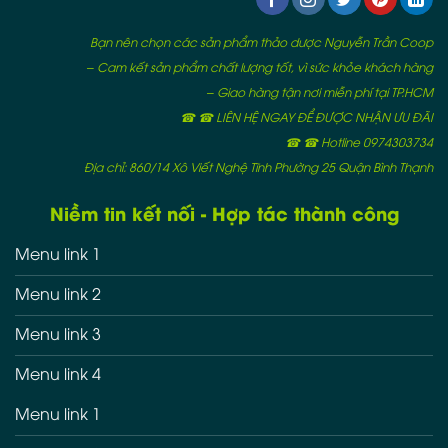
Bạn nên chọn các sản phẩm thảo dược Nguyễn Trần Coop
– Cam kết sản phẩm chất lượng tốt, vì sức khỏe khách hàng
– Giao hàng tận nơi miễn phí tại TP.HCM
☎ ☎ LIÊN HỆ NGAY ĐỂ ĐƯỢC NHẬN ƯU ĐÃI
☎ ☎ Hotline 0974303734
Địa chỉ: 860/14 Xô Viết Nghệ Tĩnh Phường 25 Quận Bình Thạnh
Niềm tin kết nối - Hợp tác thành công
Menu link 1
Menu link 2
Menu link 3
Menu link 4
Menu link 1