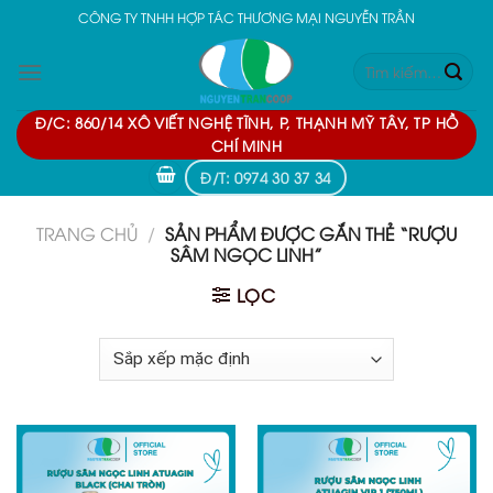
Skip
CÔNG TY TNHH HỢP TÁC THƯƠNG MẠI NGUYỄN TRẦN
to
Tìm
content
kiếm:
Đ/C: 860/14 XÔ VIẾT NGHỆ TĨNH, P, THẠNH MỸ TÂY, TP HỒ
CHÍ MINH
Đ/T: 0974 30 37 34
TRANG CHỦ
/
SẢN PHẨM ĐƯỢC GẮN THẺ “RƯỢU
SÂM NGỌC LINH”
LỌC