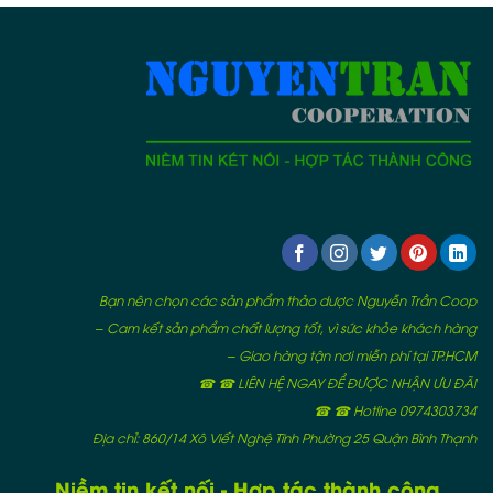
Bạn nên chọn các sản phẩm thảo dược Nguyễn Trần Coop
– Cam kết sản phẩm chất lượng tốt, vì sức khỏe khách hàng
– Giao hàng tận nơi miễn phí tại TP.HCM
☎ ☎ LIÊN HỆ NGAY ĐỂ ĐƯỢC NHẬN ƯU ĐÃI
☎ ☎ Hotline 0974303734
Địa chỉ: 860/14 Xô Viết Nghệ Tĩnh Phường 25 Quận Bình Thạnh
Niềm tin kết nối - Hợp tác thành công