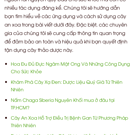
nhiều tác dụng đáng kể. Chúng tôi sẽ hướng dẫn
bạn tìm hiểu về các ứng dụng và cách sử dụng cây
an xoa trong bài viết dưới đây. Đặc biệt, các chuyên
gia của chúng tôi sẽ cung cấp thông tin quan trọng
để đảm bảo an toàn và hiệu quả khi bạn quyết định
tận dụng cây thảo dược này.
Hoa Đu Đủ Đực Ngâm Mật Ong Và Những Công Dụng
Cho Sức Khỏe
Khám Phá Cây Xạ Đen: Dược Liệu Quý Giá Từ Thiên
Nhiên
Nấm Chaga Siberia Nguyên Khối mua ở đâu tại
TP.HCM?
Cây An Xoa Hỗ Trợ Điều Trị Bệnh Gan Từ Phương Pháp
Thiên Nhiên