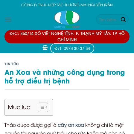
Skip
CÔNG TY TNHH HỢP TÁC THƯƠNG MẠI NGUYỄN TRẦN
to
Tìm
content
kiếm:
Đ/C: 860/14 XÔ VIẾT NGHỆ TĨNH, P, THẠNH MỸ TÂY, TP HỒ
CHÍ MINH
Đ/T: 0974 30 37 34
TIN TỨC
An Xoa và những công dụng trong
hỗ trợ điều trị bệnh
Mục lục
Thảo dược được gọi là
cây an xoa
không chỉ là một
nguồn tài nguyên quý báu cho sức khỏe mà còn có