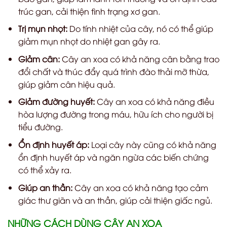
trúc gan, cải thiện tình trạng xơ gan.
Trị mụn nhọt:
Do tính nhiệt của cây, nó có thể giúp
giảm mụn nhọt do nhiệt gan gây ra.
Giảm cân:
Cây an xoa có khả năng cân bằng trao
đổi chất và thúc đẩy quá trình đào thải mỡ thừa,
giúp giảm cân hiệu quả.
Giảm đường huyết:
Cây an xoa có khả năng điều
hòa lượng đường trong máu, hữu ích cho người bị
tiểu đường.
Ổn định huyết áp:
Loại cây này cũng có khả năng
ổn định huyết áp và ngăn ngừa các biến chứng
có thể xảy ra.
Giúp an thần:
Cây an xoa có khả năng tạo cảm
giác thư giãn và an thần, giúp cải thiện giấc ngủ.
NHỮNG CÁCH DÙNG CÂY AN XOA