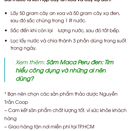
Lấy 50 gram cây an xoa và 50 gram cây xạ đen,
sau đó sắc chúng trong 1 lít nước.
Sắc đến khi còn lại ½ lượng nước, sau đó tắt bếp.
Lọc lấy nước và chia thành 3 phần dùng trong suốt
trong ngày.
Xem thêm:
Sâm Maca Peru đen: Tìm
hiểu công dụng và những ai nên
dùng?
* Bạn nên chọn các sản phẩm thảo dược Nguyễn
Trần Coop
– Cam kết sản phẩm chất lượng tốt, vì sức khỏe khách
hàng
– Giao hàng tận nơi miễn phí tại TP.HCM