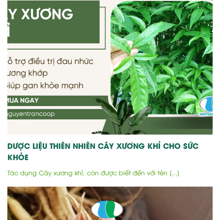
DƯỢC LIỆU THIÊN NHIÊN CÂY XƯƠNG KHỈ CHO SỨC
KHỎE
Tác dụng Cây xương khỉ, còn được biết đến với tên [...]