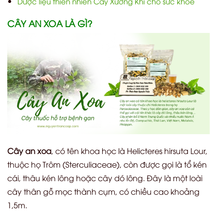
Dược liệu thiên nhiên Cây Xương Khỉ cho sức khỏe
CÂY AN XOA LÀ GÌ?
Cây an xoa
, có tên khoa học là Helicteres hirsuta Lour,
thuộc họ Trôm (Sterculiaceae), còn được gọi là tổ kén
cái, thâu kén lông hoặc cây dó lông. Đây là một loài
cây thân gỗ mọc thành cụm, có chiều cao khoảng
1,5m.