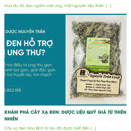
Hoa đu đủ đực ngâm mật ong, một nguyên liệu thiên [...]
KHÁM PHÁ CÂY XẠ ĐEN: DƯỢC LIỆU QUÝ GIÁ TỪ THIÊN
NHIÊN
Cây xạ đen Hòa Bình từ lâu đã được biết đến [...]