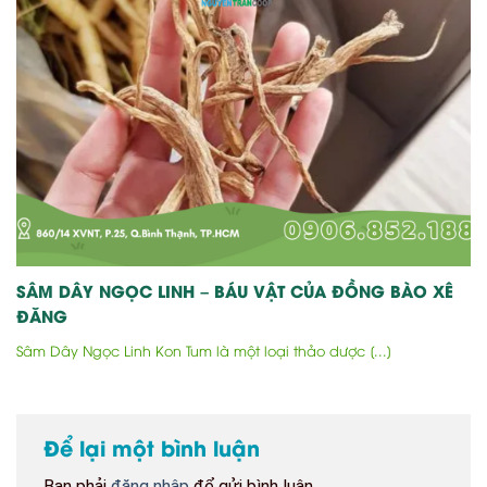
SÂM DÂY NGỌC LINH – BÁU VẬT CỦA ĐỒNG BÀO XÊ
ĐĂNG
Sâm Dây Ngọc Linh Kon Tum là một loại thảo dược [...]
Để lại một bình luận
Bạn phải
đăng nhập
để gửi bình luận.