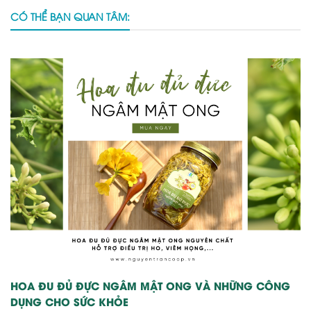
CÓ THỂ BẠN QUAN TÂM:
HOA ĐU ĐỦ ĐỰC NGÂM MẬT ONG VÀ NHỮNG CÔNG
DỤNG CHO SỨC KHỎE