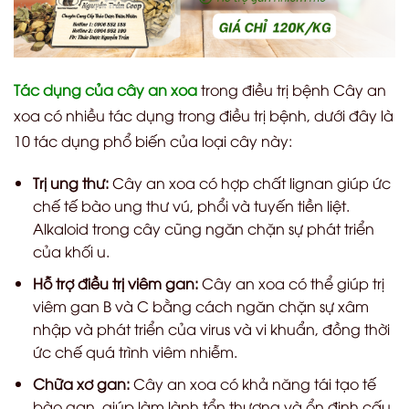
Tác dụng của cây an xoa
trong điều trị bệnh Cây an
xoa có nhiều tác dụng trong điều trị bệnh, dưới đây là
10 tác dụng phổ biến của loại cây này:
Trị ung thư:
Cây an xoa có hợp chất lignan giúp ức
chế tế bào ung thư vú, phổi và tuyến tiền liệt.
Alkaloid trong cây cũng ngăn chặn sự phát triển
của khối u.
Hỗ trợ điều trị viêm gan:
Cây an xoa có thể giúp trị
viêm gan B và C bằng cách ngăn chặn sự xâm
nhập và phát triển của virus và vi khuẩn, đồng thời
ức chế quá trình viêm nhiễm.
Chữa xơ gan:
Cây an xoa có khả năng tái tạo tế
bào gan, giúp làm lành tổn thương và ổn định cấu