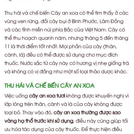
Thu hái và chế biến Cây an xoa có thể tìm thấy ở các
vùng ven rừng, đồi cây bụi ở Bình Phước, Lâm Đồng
và các tỉnh miền núi phía Bắc của Việt Nam. Cây có
thể thu hoạch quanh năm, nhưng tháng 5 đến tháng
11 là thời điểm tốt nhất. Mọi phần của cây (thân,
cành, lá) đều có thể được sử dụng cho mục đích
thuốc. Nước sắc từ cây này có hương vị nhẹ giống trà
và không có vị đắng như một số loại thảo dược khác.
THU HÁI VÀ CHẾ BIẾN CÂY AN XOA
Việc uống
cây an xoa tươi
không được khuyến nghị vì
lớp lông trên thân, cành và lá của cây không được
loại bỏ. Thay vào đó,
cây an xoa thường được sao
vàng hạ thổ trước khi sử dụng
, điều này cũng giúp tối
ưu hóa tác dụng của cây thuốc. Để thực hiện điều