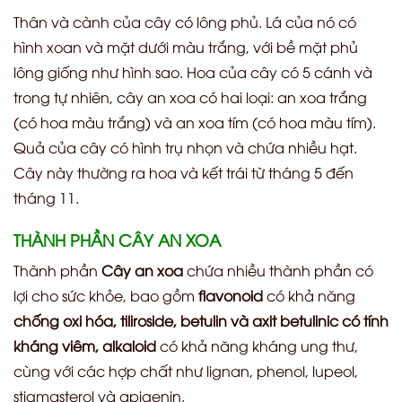
Thân và cành của cây có lông phủ. Lá của nó có
hình xoan và mặt dưới màu trắng, với bề mặt phủ
lông giống như hình sao. Hoa của cây có 5 cánh và
trong tự nhiên, cây an xoa có hai loại: an xoa trắng
(có hoa màu trắng) và an xoa tím (có hoa màu tím).
Quả của cây có hình trụ nhọn và chứa nhiều hạt.
Cây này thường ra hoa và kết trái từ tháng 5 đến
tháng 11.
THÀNH PHẦN CÂY AN XOA
Thành phần
Cây an xoa
chứa nhiều thành phần có
lợi cho sức khỏe, bao gồm
flavonoid
có khả năng
chống oxi hóa, tiliroside, betulin và axit betulinic có tính
kháng viêm, alkaloid
có khả năng kháng ung thư,
cùng với các hợp chất như lignan, phenol, lupeol,
stigmasterol và apigenin.