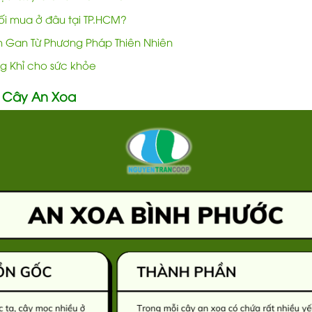
i mua ở đâu tại TP.HCM?
nh Gan Từ Phương Pháp Thiên Nhiên
ng Khỉ cho sức khỏe
 Cây An Xoa