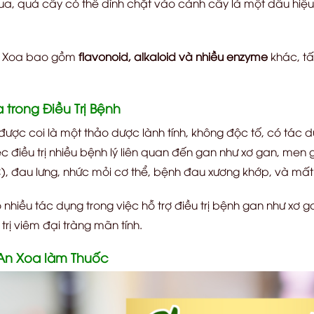
ua, quả cây có thể dính chặt vào cành cây là một dấu hiệu
n Xoa bao gồm
flavonoid, alkaloid và nhiều enzyme
khác, tấ
rong Điều Trị Bệnh
được coi là một thảo dược lành tính, không độc tố, có tác d
ệc điều trị nhiều bệnh lý liên quan đến gan như xơ gan, men 
C), đau lưng, nhức mỏi cơ thể, bệnh đau xương khớp, và mất
nhiều tác dụng trong việc hỗ trợ điều trị bệnh gan như xơ g
 trị viêm đại tràng mãn tính.
An Xoa làm Thuốc