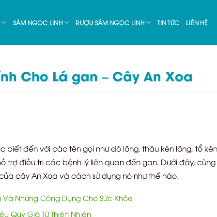
SÂM NGỌC LINH
RƯỢU SÂM NGỌC LINH
TIN TỨC
LIÊN HỆ
ính Cho Lá gan – Cây An Xoa
 biết đến với các tên gọi như dó lông, thâu kén lông, tổ kén
hỗ trợ điều trị các bệnh lý liên quan đến gan. Dưới đây, cùn
của cây An Xoa và cách sử dụng nó như thế nào.
 Và Những Công Dụng Cho Sức Khỏe
u Quý Giá Từ Thiên Nhiên