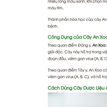
nhiều lông màu xanh. Khi chọn m
màu tím.
Thành phần hóa học của cây A
bệnh.
Công Dụng của Cây An Xoa t
Theo quan điểm Đông y,
An Xoa
giải độc. Cây này hỗ trợ trong vi
đoạn đầu, viêm gan virus (A, B, 
Theo quan điểm Tây y, An Xoa có 
viêm gan virus (A, B, C), và hỗ trợ
Cách Dùng Cây Dược Liệu 