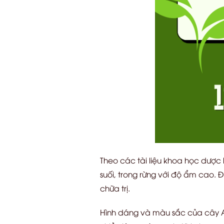
Theo các tài liệu khoa học dược l
suối, trong rừng với độ ẩm cao. 
chữa trị.
Hình dáng và màu sắc của cây An