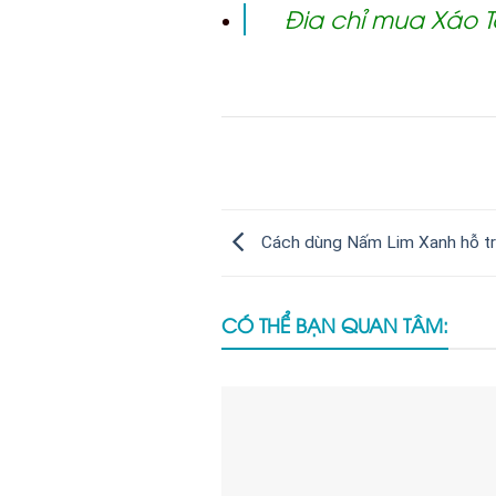
Đia chỉ mua Xáo T
Cách dùng Nấm Lim Xanh hỗ trợ
CÓ THỂ BẠN QUAN TÂM: