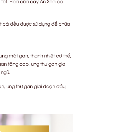
 tốt. Hoa của cây An Xoa có
t cả đều được sử dụng để chữa
ụng mát gan, thanh nhiệt cơ thể,
gan tăng cao, ung thư gan giai
 ngủ.
an, ung thư gan giai đoạn đầu,