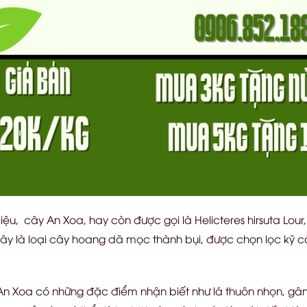
iệu, cây An Xoa, hay còn được gọi là Helicteres hirsuta Lour
Đây là loại cây hoang dã mọc thành bụi, được chọn lọc kỹ c
 Xoa có những đặc điểm nhận biết như lá thuôn nhọn, gân 