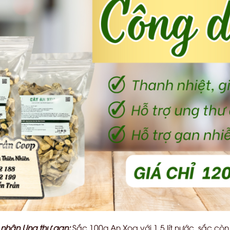
nhân Ung thư gan:
Sắc 100g An Xoa với 1.5 lít nước, sắc cò