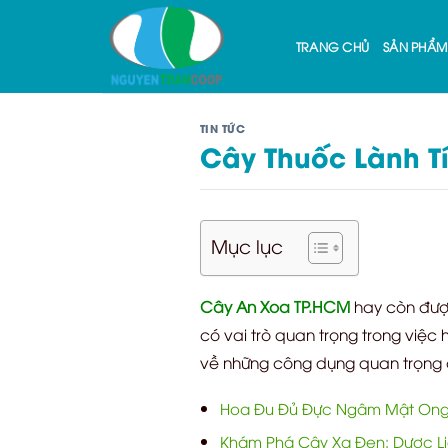
Skip
to
TRANG CHỦ
SẢN PHẨM
content
TIN TỨC
Cây Thuốc Lành T
Mục lục
Cây An Xoa TP.HCM
hay còn được
có vai trò quan trọng trong việc 
về những công dụng quan trọng 
Hoa Đu Đủ Đực Ngâm Mật Ong
Khám Phá Cây Xạ Đen: Dược Liệ