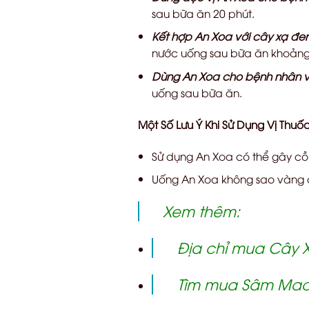
sau bữa ăn 20 phút.
Kết hợp An Xoa với cây xạ đen
nước uống sau bữa ăn khoảng
Dùng An Xoa cho bệnh nhân v
uống sau bữa ăn.
Một Số Lưu Ý Khi Sử Dụng Vị Thuố
Sử dụng An Xoa có thể gây cồn
Uống An Xoa không sao vàng có
Xem thêm:
Địa chỉ mua Cây X
Tìm mua Sâm Maca