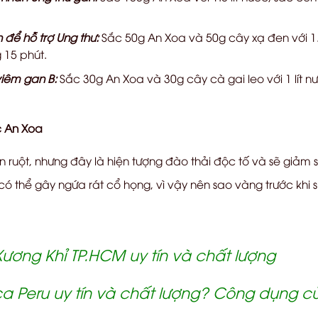
 để hỗ trợ Ung thư:
Sắc 50g An Xoa và 50g cây xạ đen với 1.5 
 15 phút.
iêm gan B:
Sắc 30g An Xoa và 30g cây cà gai leo với 1 lít 
c An Xoa
 ruột, nhưng đây là hiện tượng đào thải độc tố và sẽ giảm 
 thể gây ngứa rát cổ họng, vì vậy nên sao vàng trước khi 
ương Khỉ TP.HCM uy tín và chất lượng
 Peru uy tín và chất lượng? Công dụng 