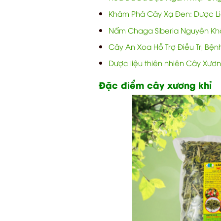
Khám Phá Cây Xạ Đen: Dược Liệ
Nấm Chaga Siberia Nguyên Khố
Cây An Xoa Hỗ Trợ Điều Trị Bệ
Dược liệu thiên nhiên Cây Xươ
Đặc điểm cây xương khỉ