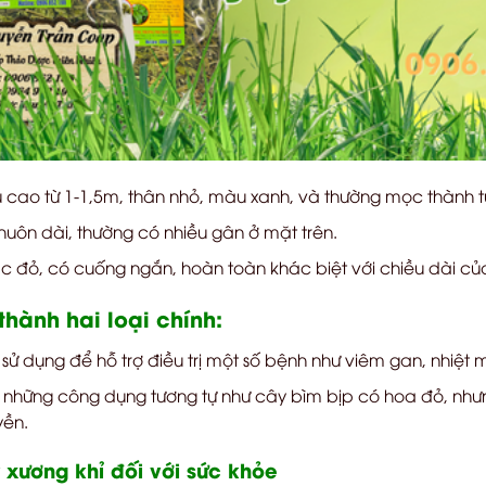
u cao từ 1-1,5m, thân nhỏ, màu xanh, và thường mọc thành 
huôn dài, thường có nhiều gân ở mặt trên.
 đỏ, có cuống ngắn, hoàn toàn khác biệt với chiều dài củ
hành hai loại chính:
ử dụng để hỗ trợ điều trị một số bệnh như viêm gan, nhiệt m
 những công dụng tương tự như cây bìm bịp có hoa đỏ, nhưn
yền.
xương khỉ đối với sức khỏe