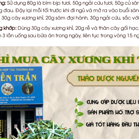
ng:
Sử dụng 80g lá bìm bịp tươi, 50g ngải cứu tươi, 50g củ s
đau. Đậy lại mỗi tối trước khi đi ngủ và mở ra vào buổi sán
30g cây xương khỉ, 20g sâm đại hành, 30g ngải cứu, sắc với 
ng khớp:
Dùng 30g cây xương khỉ, 20g rễ và thân cây gối hạc
 3 lần uống sau bữa ăn trong ngày, liên tục trong vòng 15 n