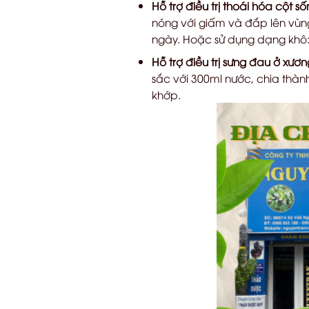
Hỗ trợ điều trị thoái hóa cột số
nóng với giấm và đắp lên vùng 
ngày. Hoặc sử dụng dạng khô: 
Hỗ trợ điều trị sưng đau ở xươ
sắc với 300ml nước, chia thành
khớp.