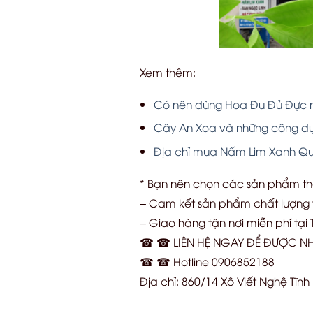
Xem thêm:
Có nên dùng Hoa Đu Đủ Đực
Cây An Xoa và những công dụn
Địa chỉ mua Nấm Lim Xanh Qu
* Bạn nên chọn các sản phẩm t
– Cam kết sản phẩm chất lượng t
– Giao hàng tận nơi miễn phí tại
☎ ☎ LIÊN HỆ NGAY ĐỂ ĐƯỢC NH
☎ ☎ Hotline 0906852188
Địa chỉ: 860/14 Xô Viết Nghệ Tĩn