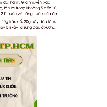
âm đại hành. Giã nhuyễn, xào
g, lặp lại trong khoảng 5 đến 10
2 lít nước và uống trước bữa ăn.
, 20g trâu cổ, 20g cây dâu tằm,
gày khi xảy ra sưng đau ở xương