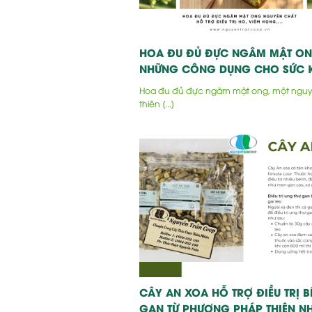
HOA ĐU ĐỦ ĐỰC NGÂM MẬT ON
NHỮNG CÔNG DỤNG CHO SỨC 
Hoa đu đủ đực ngâm mật ong, một nguyê
thiên [...]
CÂY AN XOA HỖ TRỢ ĐIỀU TRỊ B
GAN TỪ PHƯƠNG PHÁP THIÊN NH