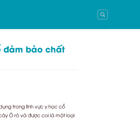
ể đảm bảo chất
dụng trong lĩnh vực y học cổ
cây Ô rô và được coi là một loại