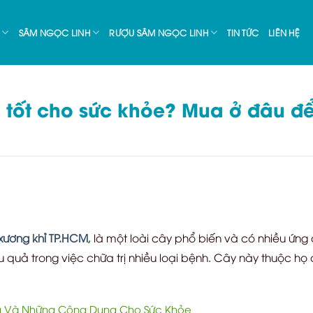
SÂM NGỌC LINH
RƯỢU SÂM NGỌC LINH
TIN TỨC
LIÊN HỆ
 tốt cho sức khỏe? Mua ở đâu đ
xương khỉ TP.HCM
,
là một loài cây phổ biến và có nhiều ứng 
quả trong việc chữa trị nhiều loại bệnh. Cây này thuộc họ 
 Và Những Công Dụng Cho Sức Khỏe