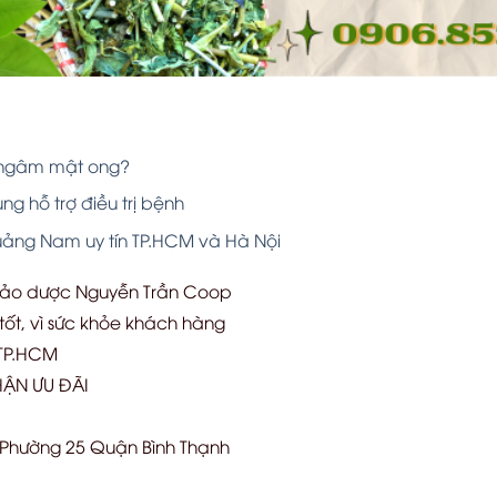
 ngâm mật ong?
g hỗ trợ điều trị bệnh
ảng Nam uy tín TP.HCM và Hà Nội
hảo dược Nguyễn Trần Coop
ốt, vì sức khỏe khách hàng
 TP.HCM
ẬN ƯU ĐÃI
h Phường 25 Quận Bình Thạnh