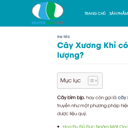
Skip
to
TRANG CHỦ
SẢN PHẨM
content
TIN TỨC
Cây Xương Khỉ có
lượng?
Mục lục
Cây bìm bịp
, hay còn gọi là
cây 
truyền như một phương pháp hiệu 
dược liệu quý.
Hoa Đu Đủ Đực Ngâm Mật Ong