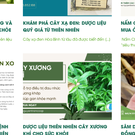
G VÀ
KHÁM PHÁ CÂY XẠ ĐEN: DƯỢC LIỆU
NẤM 
KHỎE
QUÝ GIÁ TỪ THIÊN NHIÊN
MUA Ở
n liệu
Cây xạ đen Hòa Bình từ lâu đã được biết đến [...]
Nấm Cha
“siêu thự
ỆNH
DƯỢC LIỆU THIÊN NHIÊN CÂY XƯƠNG
SÂM D
IÊN
KHỈ CHO SỨC KHỎE
ĐỒNG