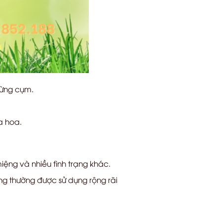
từng cụm.
a hoa.
iệng và nhiều tình trạng khác.
g thường được sử dụng rộng rãi