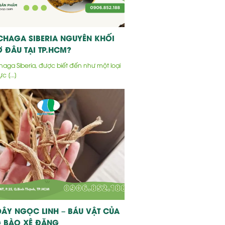
CHAGA SIBERIA NGUYÊN KHỐI
 ĐÂU TẠI TP.HCM?
ga Siberia, được biết đến như một loại
c [...]
ÂY NGỌC LINH – BÁU VẬT CỦA
 BÀO XÊ ĐĂNG