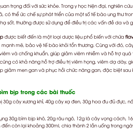
an trọng đối với sức khỏe. Trong y học hiện đại, nghiên cứ
 có thể ức chế sự phát triển của một số tế bào ung thư tro
 sốt, thường được sử dụng để điều trị các vấn đề da và giú
ịp
được biết đến là một loại dược liệu phổ biến với chứa
fla
 mạnh mẽ, bảo vệ tế bào khỏi tổn thương. Cùng với đó, câ
viêm và chống khuẩn, giúp giảm viêm nhiễm và hỗ trợ quá tr
ó cũng có khả năng hỗ trợ điều trị viêm họng, viêm dạ dày, 
p giảm men gan và phục hồi chức năng gan, đặc biệt sau k
ìm bịp trong các bài thuốc
 30g cây xương khỉ, 40g cây xạ đen, 30g hoa đu đủ đực, nấu 
ụng 30g bìm bịp khô, 20g râu ngô, 12g lá cây vọng cách, 16
un đến còn lại khoảng 300ml, chia thành 2 lần uống trong ngà