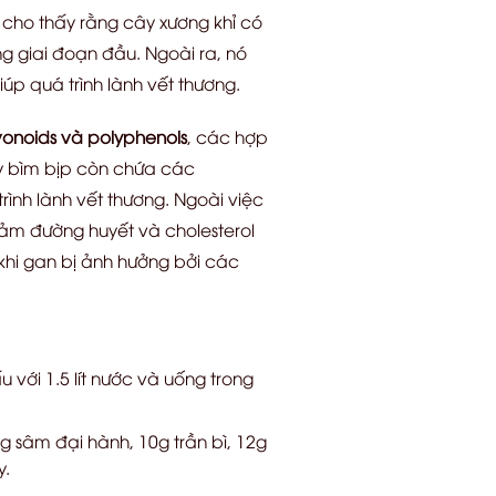
u cho thấy rằng cây xương khỉ có
ng giai đoạn đầu. Ngoài ra, nó
p quá trình lành vết thương.
vonoids và polyphenols
, các hợp
y bìm bịp còn chứa các
ình lành vết thương. Ngoài việc
giảm đường huyết và cholesterol
hi gan bị ảnh hưởng bởi các
với 1.5 lít nước và uống trong
g sâm đại hành, 10g trần bì, 12g
y.