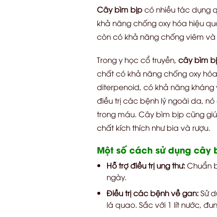
Cây bìm bịp
có nhiều tác dụng qu
khả năng chống oxy hóa hiệu quả,
còn có khả năng chống viêm và hạ
Trong y học cổ truyền,
cây bìm b
chất có khả năng chống oxy hóa
diterpenoid, có khả năng kháng 
điều trị các bệnh lý ngoài da, n
trong máu. Cây bìm bịp cũng giú
chất kích thích như bia và rượu.
Một số cách sử dụng cây b
Hỗ trợ điều trị ung thư:
Chuẩn bị
ngày.
Điều trị các bệnh về gan:
Sử d
lá quao. Sắc với 1 lít nước, đ