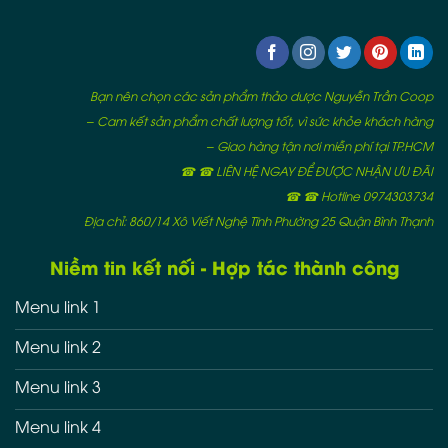
Bạn nên chọn các sản phẩm thảo dược Nguyễn Trần Coop
– Cam kết sản phẩm chất lượng tốt, vì sức khỏe khách hàng
– Giao hàng tận nơi miễn phí tại TP.HCM
☎ ☎ LIÊN HỆ NGAY ĐỂ ĐƯỢC NHẬN ƯU ĐÃI
☎ ☎ Hotline 0974303734
Địa chỉ: 860/14 Xô Viết Nghệ Tĩnh Phường 25 Quận Bình Thạnh
Niềm tin kết nối - Hợp tác thành công
Menu link 1
Menu link 2
Menu link 3
Menu link 4