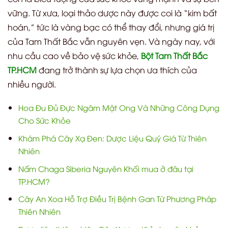
vững. Từ xưa, loại thảo dược này được coi là “kim bất
hoán,” tức là vàng bạc có thể thay đổi, nhưng giá trị
của Tam Thất Bắc vẫn nguyên vẹn. Và ngày nay, với
nhu cầu cao về bảo vệ sức khỏe,
Bột Tam Thất Bắc
TP.HCM
đang trở thành sự lựa chọn ưa thích của
nhiều người.
Hoa Đu Đủ Đực Ngâm Mật Ong Và Những Công Dụng
Cho Sức Khỏe
Khám Phá Cây Xạ Đen: Dược Liệu Quý Giá Từ Thiên
Nhiên
Nấm Chaga Siberia Nguyên Khối mua ở đâu tại
TP.HCM?
Cây An Xoa Hỗ Trợ Điều Trị Bệnh Gan Từ Phương Pháp
Thiên Nhiên