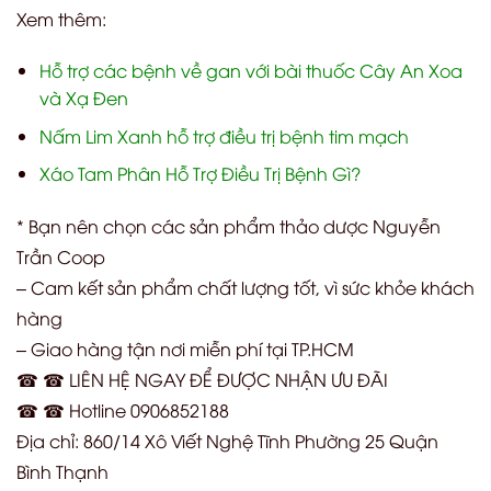
Xem thêm:
Hỗ trợ các bệnh về gan với bài thuốc Cây An Xoa
và Xạ Đen
Nấm Lim Xanh hỗ trợ điều trị bệnh tim mạch
Xáo Tam Phân Hỗ Trợ Điều Trị Bệnh Gì?
* Bạn nên chọn các sản phẩm thảo dược Nguyễn
Trần Coop
– Cam kết sản phẩm chất lượng tốt, vì sức khỏe khách
hàng
– Giao hàng tận nơi miễn phí tại TP.HCM
☎ ☎ LIÊN HỆ NGAY ĐỂ ĐƯỢC NHẬN ƯU ĐÃI
☎ ☎ Hotline 0906852188
Địa chỉ: 860/14 Xô Viết Nghệ Tĩnh Phường 25 Quận
Bình Thạnh