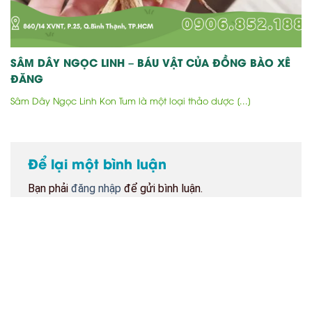
SÂM DÂY NGỌC LINH – BÁU VẬT CỦA ĐỒNG BÀO XÊ
ĐĂNG
Sâm Dây Ngọc Linh Kon Tum là một loại thảo dược [...]
Để lại một bình luận
Bạn phải
đăng nhập
để gửi bình luận.
BẢN ĐỒ CỬA HÀNG