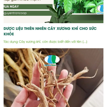
DƯỢC LIỆU THIÊN NHIÊN CÂY XƯƠNG KHỈ CHO SỨC
KHỎE
Tác dụng Cây xương khỉ, còn được biết đến với tên [...]