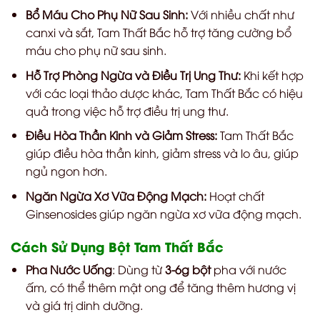
Bổ Máu Cho Phụ Nữ Sau Sinh:
Với nhiều chất như
canxi và sắt, Tam Thất Bắc hỗ trợ tăng cường bổ
máu cho phụ nữ sau sinh.
Hỗ Trợ Phòng Ngừa và Điều Trị Ung Thư:
Khi kết hợp
với các loại thảo dược khác, Tam Thất Bắc có hiệu
quả trong việc hỗ trợ điều trị ung thư.
Điều Hòa Thần Kinh và Giảm Stress:
Tam Thất Bắc
giúp điều hòa thần kinh, giảm stress và lo âu, giúp
ngủ ngon hơn.
Ngăn Ngừa Xơ Vữa Động Mạch:
Hoạt chất
Ginsenosides giúp ngăn ngừa xơ vữa động mạch.
Cách Sử Dụng Bột Tam Thất Bắc
Pha Nước Uống
: Dùng từ
3-6g bột
pha với nước
ấm, có thể thêm mật ong để tăng thêm hương vị
và giá trị dinh dưỡng.