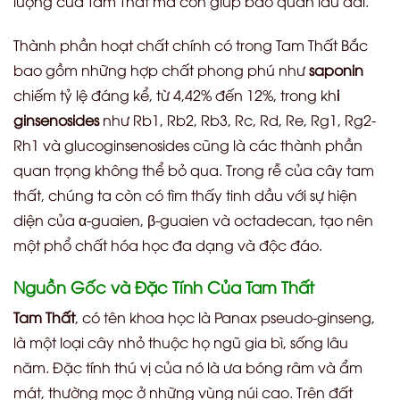
lượng của Tam Thất mà còn giúp bảo quản lâu dài.
Thành phần hoạt chất chính có trong Tam Thất Bắc
bao gồm n
hững hợp chất phong phú như
saponin
chiếm tỷ lệ đáng kể, từ 4,42% đến 12%, trong kh
i
ginsenosides
như Rb1, Rb2, Rb3, Rc, Rd, Re, Rg1, Rg2-
Rh1 và glucoginsenosides cũng là các thành phần
quan trọng không thể bỏ qua. Trong rễ của cây tam
thất, chúng ta còn có tìm thấy tinh dầu với sự hiện
diện của α-guaien, β-guaien và octadecan, tạo nên
một phổ chất hóa học đa dạng và độc đáo.
Nguồn Gốc và Đặc Tính Của Tam Thất
Tam Thất
, có tên khoa học là Panax pseudo-ginseng,
là một loại cây nhỏ thuộc họ ngũ gia bì, sống lâu
năm. Đặc tính thú vị của nó là ưa bóng râm và ẩm
mát, thường mọc ở những vùng núi cao. Trên đất