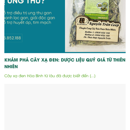
KHÁM PHÁ CÂY XẠ ĐEN: DƯỢC LIỆU QUÝ GIÁ TỪ THIÊN
NHIÊN
Cây xạ đen Hòa Bình từ lâu đã được biết đến [...]