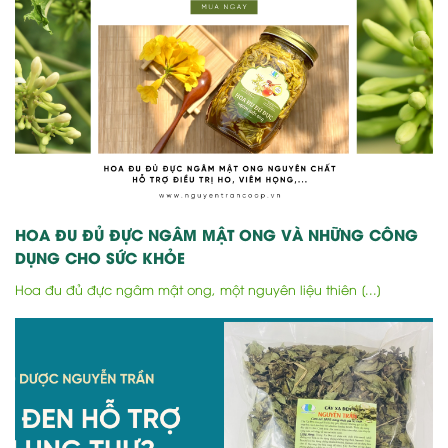
HOA ĐU ĐỦ ĐỰC NGÂM MẬT ONG VÀ NHỮNG CÔNG
DỤNG CHO SỨC KHỎE
Hoa đu đủ đực ngâm mật ong, một nguyên liệu thiên [...]