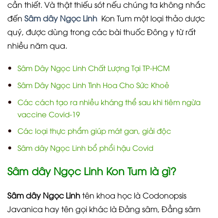
cần thiết. Và thật thiếu sót nếu chúng ta không nhắc
đến
Sâm dây Ngọc Linh
Kon Tum một loại thảo dược
quý, được dùng trong các bài thuốc Đông y từ rất
nhiều năm qua.
Sâm Dây Ngọc Linh Chất Lượng Tại TP-HCM
Sâm Dây Ngọc Linh Tinh Hoa Cho Sức Khoẻ
Các cách tạo ra nhiều kháng thể sau khi tiêm ngừa
vaccine Covid-19
Các loại thực phẩm giúp mát gan, giải độc
Sâm dây Ngọc Linh bổ phổi hậu Covid
Sâm dây Ngọc Linh Kon Tum là gì?
Sâm dây Ngọc Linh
tên khoa học là Codonopsis
Javanica hay tên gọi khác là Đảng sâm, Đẳng sâm