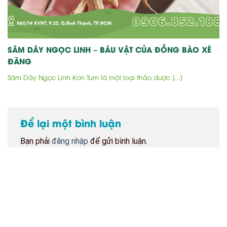
SÂM DÂY NGỌC LINH – BÁU VẬT CỦA ĐỒNG BÀO XÊ
ĐĂNG
Sâm Dây Ngọc Linh Kon Tum là một loại thảo dược [...]
Để lại một bình luận
Bạn phải
đăng nhập
để gửi bình luận.
BẢN ĐỒ CỬA HÀNG