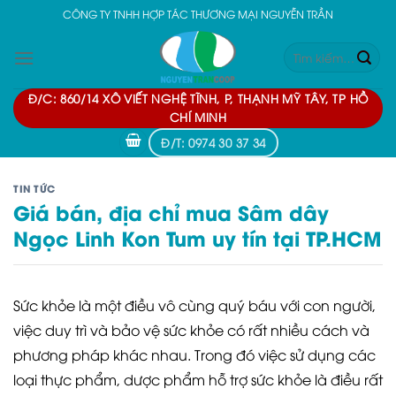
Skip
CÔNG TY TNHH HỢP TÁC THƯƠNG MẠI NGUYỄN TRẦN
to
Tìm
content
kiếm:
Đ/C: 860/14 XÔ VIẾT NGHỆ TĨNH, P, THẠNH MỸ TÂY, TP HỒ
CHÍ MINH
Đ/T: 0974 30 37 34
TIN TỨC
Giá bán, địa chỉ mua Sâm dây
Ngọc Linh Kon Tum uy tín tại TP.HCM
Sức khỏe là một điều vô cùng quý báu với con người,
việc duy trì và bảo vệ sức khỏe có rất nhiều cách và
phương pháp khác nhau. Trong đó việc sử dụng các
loại thực phẩm, dược phẩm hỗ trợ sức khỏe là điều rất