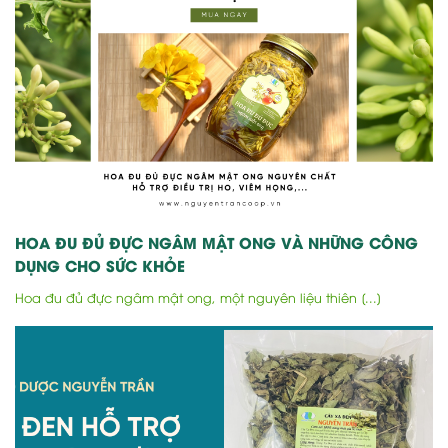
HOA ĐU ĐỦ ĐỰC NGÂM MẬT ONG VÀ NHỮNG CÔNG
DỤNG CHO SỨC KHỎE
Hoa đu đủ đực ngâm mật ong, một nguyên liệu thiên [...]