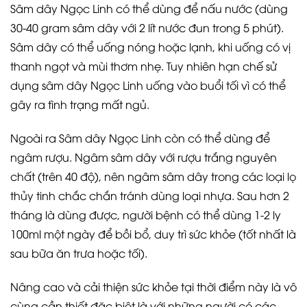
Sâm dây Ngọc Linh có thể dùng để nấu nước (dùng
30-40 gram sâm dây với 2 lít nước đun trong 5 phút).
Sâm dây có thể uống nóng hoặc lạnh, khi uống có vị
thanh ngọt và mùi thơm nhẹ. Tuy nhiên hạn chế sử
dụng sâm dây Ngọc Linh uống vào buổi tối vì có thể
gây ra tình trạng mất ngủ.
Ngoài ra Sâm dây Ngọc Linh còn có thể dùng để
ngâm rượu. Ngâm sâm dây với rượu trắng nguyên
chất (trên 40 độ), nên ngâm sâm dây trong các loại lọ
thủy tinh chắc chắn tránh dùng loại nhựa. Sau hơn 2
tháng là dùng được, người bệnh có thể dùng 1-2 ly
100ml một ngày để bồi bổ, duy trì sức khỏe (tốt nhất là
sau bữa ăn trưa hoặc tối).
Nâng cao và cải thiện sức khỏe tại thời điểm này là vô
cùng cần thiết đặc biệt là với những người có các