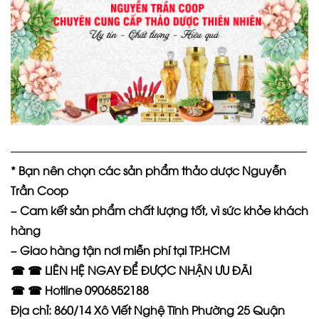
——————————————————————————
* Bạn nên chọn các sản phẩm thảo dược Nguyễn
Trần Coop
– Cam kết sản phẩm chất lượng tốt, vì sức khỏe khách
hàng
– Giao hàng tận nơi miễn phí tại TP.HCM
☎ ☎ LIÊN HỆ NGAY ĐỂ ĐƯỢC NHẬN ƯU ĐÃI
☎ ☎ Hotline 0906852188
Địa chỉ: 860/14 Xô Viết Nghệ Tĩnh Phường 25 Quận