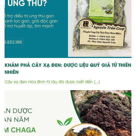
KHÁM PHÁ CÂY XẠ ĐEN: DƯỢC LIỆU QUÝ GIÁ TỪ THIÊN
NHIÊN
Cây xạ đen Hòa Bình từ lâu đã được biết đến [...]