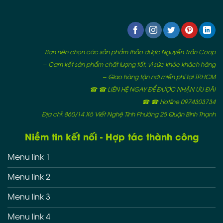
Bạn nên chọn các sản phẩm thảo dược Nguyễn Trần Coop
– Cam kết sản phẩm chất lượng tốt, vì sức khỏe khách hàng
– Giao hàng tận nơi miễn phí tại TP.HCM
☎ ☎ LIÊN HỆ NGAY ĐỂ ĐƯỢC NHẬN ƯU ĐÃI
☎ ☎ Hotline 0974303734
Địa chỉ: 860/14 Xô Viết Nghệ Tĩnh Phường 25 Quận Bình Thạnh
Niềm tin kết nối - Hợp tác thành công
Menu link 1
Menu link 2
Menu link 3
Menu link 4