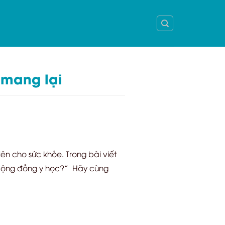
 mang lại
ên cho sức khỏe. Trong bài viết
g cộng đồng y học?” Hãy cùng