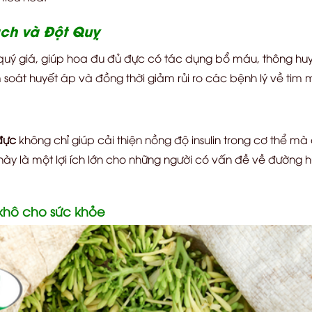
ch và Đột Quỵ
quý giá, giúp hoa đu đủ đực có tác dụng bổ máu, thông huy
soát huyết áp và đồng thời giảm rủi ro các bệnh lý về tim 
đực
không chỉ giúp cải thiện nồng độ insulin trong cơ thể mà 
y là một lợi ích lớn cho những người có vấn đề về đường huy
khô cho sức khỏe