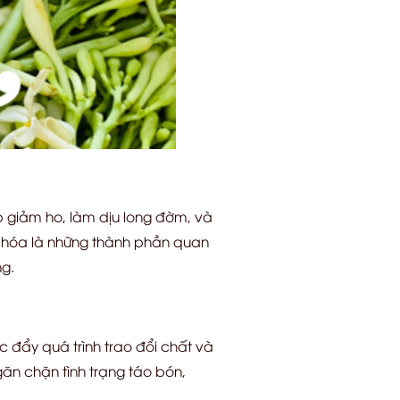
 giảm ho, làm dịu long đờm, và
xy hóa là những thành phần quan
g.
c đẩy quá trình trao đổi chất và
ăn chặn tình trạng táo bón,