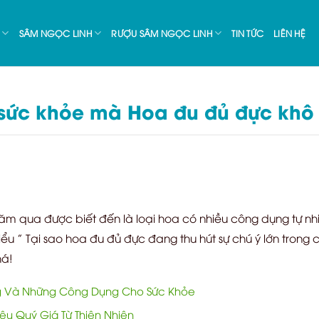
SÂM NGỌC LINH
RƯỢU SÂM NGỌC LINH
TIN TỨC
LIÊN HỆ
 sức khỏe mà Hoa đu đủ đực khô
ăm qua được biết đến là loại hoa có nhiều công dụng tự nhi
iểu ” Tại sao hoa đu đủ đực đang thu hút sự chú ý lớn tron
á!
 Và Những Công Dụng Cho Sức Khỏe
u Quý Giá Từ Thiên Nhiên