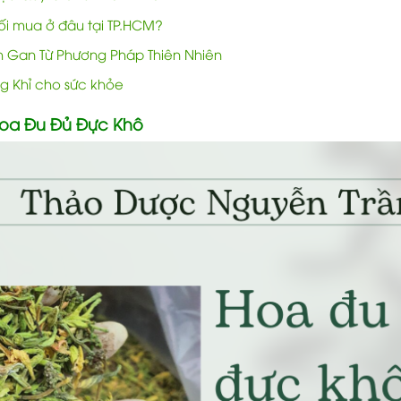
i mua ở đâu tại TP.HCM?
nh Gan Từ Phương Pháp Thiên Nhiên
ng Khỉ cho sức khỏe
oa Đu Đủ Đực Khô