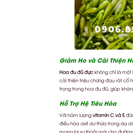
Giảm Ho và Cải Thiện 
Hoa đu đủ đực
không chỉ là một
cải thiện triệu chứng đau rát cổ
trọng trong hoa đu đủ, giúp khá
Hỗ Trợ Hệ Tiêu Hóa
Với hàm lượng
vitamin C và E
đán
điều hòa axit dư thừa trong dạ d
mang lại sự thoải mái cho đường 