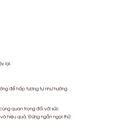
 lại.
ờng để hấp tương tự như hướng
cùng quan trọng đối với sức
 và hiệu quả. Đừng ngần ngại thử