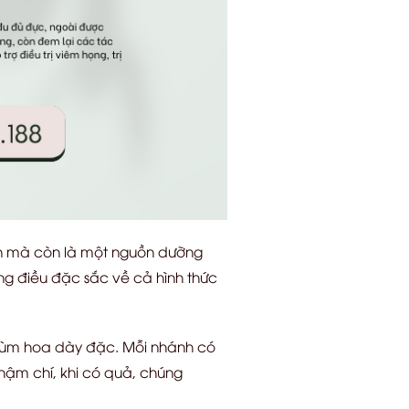
an mà còn là một nguồn dưỡng
ững điều đặc sắc về cả hình thức
chùm hoa dày đặc. Mỗi nhánh có
Thậm chí, khi có quả, chúng