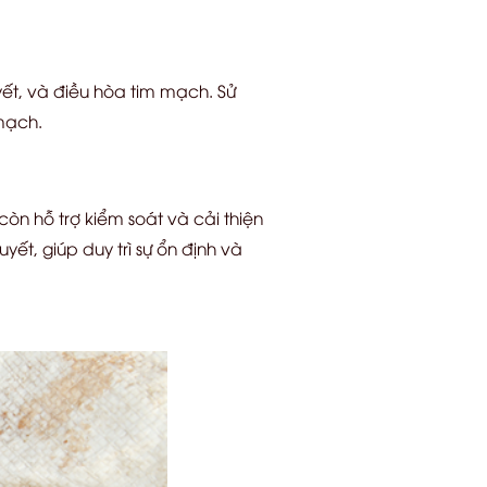
ết, và điều hòa tim mạch. Sử
mạch.
còn hỗ trợ kiểm soát và cải thiện
ết, giúp duy trì sự ổn định và