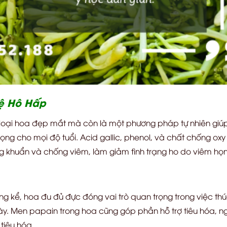
Hệ Hô Hấp
 loại hoa đẹp mắt mà còn là một phương pháp tự nhiên giúp
 họng cho mọi độ tuổi. Acid gallic, phenol, và chất chống o
ng khuẩn và chống viêm, làm giảm tình trạng ho do viêm họn
g kể, hoa đu đủ đực đóng vai trò quan trọng trong việc thú
ày. Men papain trong hoa cũng góp phần hỗ trợ tiêu hóa, ng
tiêu hóa.