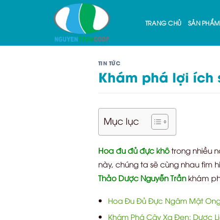
Skip
to
TRANG CHỦ
SẢN PHẨM
content
TIN TỨC
Khám phá lợi ích
Mục lục
Hoa đu đủ đực khô
trong nhiều n
này, chúng ta sẽ cùng nhau tìm h
Thảo Dược Nguyễn Trần
khám ph
Hoa Đu Đủ Đực Ngâm Mật Ong
Khám Phá Cây Xạ Đen: Dược Liệ