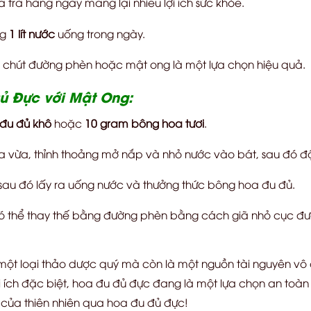
trà hàng ngày mang lại nhiều lợi ích sức khỏe.
g
1 lít nước
uống trong ngày.
chút đường phèn hoặc mật ong là một lựa chọn hiệu quả.
 Đực với Mật Ong:
đu đủ khô
hoặc
10 gram bông hoa tươi
.
 vừa, thỉnh thoảng mở nắp và nhỏ nước vào bát, sau đó đậy
sau đó lấy ra uống nước và thưởng thức bông hoa đu đủ.
ó thể thay thế bằng đường phèn bằng cách giã nhỏ cục đư
một loại thảo dược quý mà còn là một nguồn tài nguyên vô 
i ích đặc biệt, hoa đu đủ đực đang là một lựa chọn an toàn
của thiên nhiên qua hoa đu đủ đực!