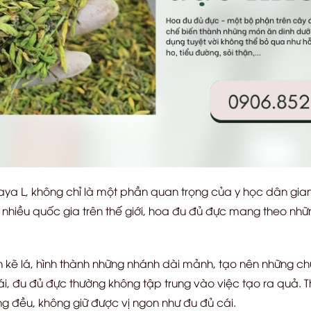
aya L, không chỉ là một phần quan trọng của y học dân gi
 ở nhiều quốc gia trên thế giới, hoa đu đủ đực mang theo nh
n kẽ lá, hình thành những nhánh dài mảnh, tạo nên những 
ái, đu đủ đực thường không tập trung vào việc tạo ra quả. 
g đều, không giữ được vị ngon như đu đủ cái.