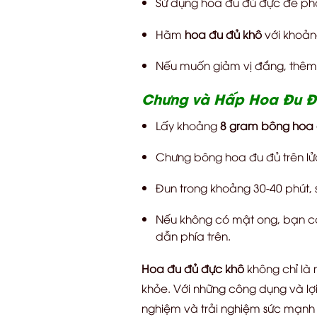
Sử dụng hoa đu đủ đực để pha 
Hãm
hoa đu đủ khô
với khoản
Nếu muốn giảm vị đắng, thêm 
Chưng và Hấp Hoa Đu Đủ
Lấy khoảng
8 gram bông hoa 
Chưng bông hoa đu đủ trên lửa
Đun trong khoảng 30-40 phút, 
Nếu không có mật ong, bạn c
dẫn phía trên.
Hoa đu đủ đực khô
không chỉ là 
khỏe. Với những công dụng và lợ
nghiệm và trải nghiệm sức mạnh 