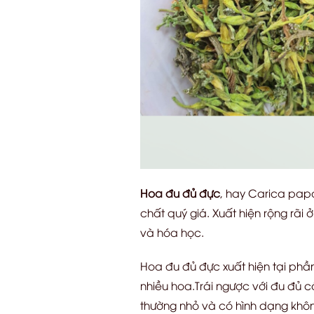
Hoa đu đủ đực
, hay Carica pap
chất quý giá. Xuất hiện rộng rãi
và hóa học.
Hoa đu đủ đực xuất hiện tại phầ
nhiều hoa.
Trái ngược với đu đủ c
thường nhỏ và có hình dạng khôn