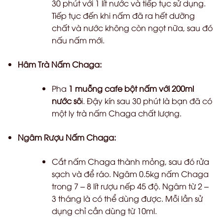
30 phút với 1 lít nước và tiếp tục sử dụng.
Tiếp tục đến khi nấm đã ra hết dưỡng
chất và nước không còn ngọt nữa, sau đó
nấu nấm mới.
Hâm Trà Nấm Chaga:
Pha
1 muỗng cafe bột nấm với 200ml
nước sô
i. Đậy kín sau 30 phút là bạn đã có
một ly trà nấm Chaga chất lượng.
Ngâm Rượu Nấm Chaga:
Cắt nấm Chaga thành mỏng, sau đó rửa
sạch và để ráo. Ngâm 0.5kg nấm Chaga
trong 7 – 8 lít rượu nếp 45 độ. Ngâm từ 2 –
3 tháng là có thể dùng được. Mỗi lần sử
dụng chỉ cần dùng từ 10ml.