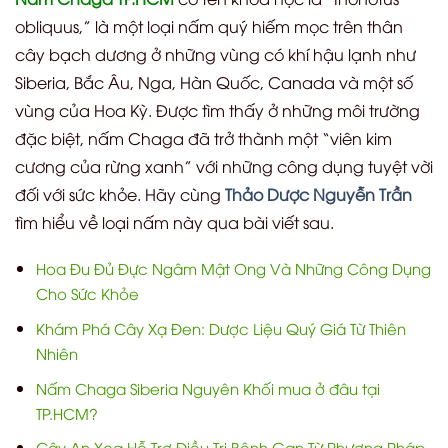
obliquus,” là một loại nấm quý hiếm mọc trên thân
cây bạch dương ở những vùng có khí hậu lạnh như
Siberia, Bắc Âu, Nga, Hàn Quốc, Canada và một số
vùng của Hoa Kỳ. Được tìm thấy ở những môi trường
đặc biệt, nấm Chaga đã trở thành một “viên kim
cương của rừng xanh” với những công dụng tuyệt vời
đối với sức khỏe. Hãy cùng
Thảo Dược Nguyễn Trần
tìm hiểu về loại nấm này qua bài viết sau.
Hoa Đu Đủ Đực Ngâm Mật Ong Và Những Công Dụng
Cho Sức Khỏe
Khám Phá Cây Xạ Đen: Dược Liệu Quý Giá Từ Thiên
Nhiên
Nấm Chaga Siberia Nguyên Khối mua ở đâu tại
TP.HCM?
Cây An Xoa Hỗ Trợ Điều Trị Bệnh Gan Từ Phương Pháp