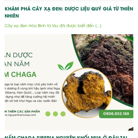
KHÁM PHÁ CÂY XẠ ĐEN: DƯỢC LIỆU QUÝ GIÁ TỪ THIÊN
NHIÊN
Cây xạ đen Hòa Bình từ lâu đã được biết đến [...]
NẤM CHAGA SIBERIA NGUYÊN KHỐI MUA Ở ĐÂU TẠI