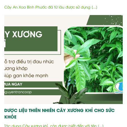
Cây An Xoa Bình Phước đã từ lâu được sử dụng [...]
DƯỢC LIỆU THIÊN NHIÊN CÂY XƯƠNG KHỈ CHO SỨC
KHỎE
Tác dụng Cây xương khỉ, còn được biết đến với tên [...]