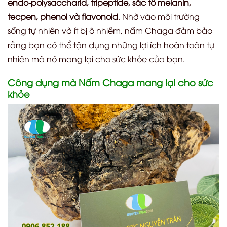
endo-polysaccharid, tripeptide, sắc tố melanin,
tecpen, phenol và flavonoid
. Nhờ vào môi trường
sống tự nhiên và ít bị ô nhiễm, nấm Chaga đảm bảo
rằng bạn có thể tận dụng những lợi ích hoàn toàn tự
nhiên mà nó mang lại cho sức khỏe của bạn.
Công dụng mà Nấm Chaga mang lại cho sức
khỏe