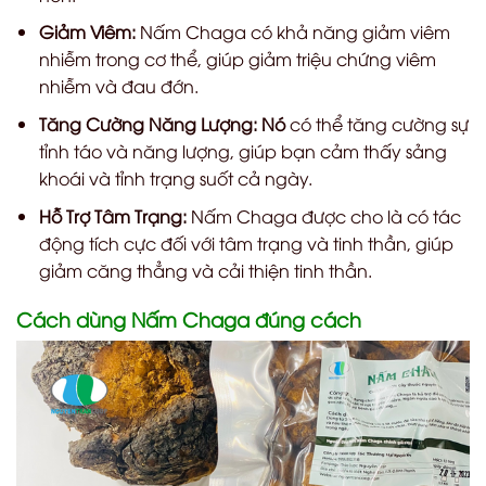
Giảm Viêm:
Nấm Chaga có khả năng giảm viêm
nhiễm trong cơ thể, giúp giảm triệu chứng viêm
nhiễm và đau đớn.
Tăng Cường Năng Lượng: Nó
có thể tăng cường sự
tỉnh táo và năng lượng, giúp bạn cảm thấy sảng
khoái và tỉnh trạng suốt cả ngày.
Hỗ Trợ Tâm Trạng:
Nấm Chaga được cho là có tác
động tích cực đối với tâm trạng và tinh thần, giúp
giảm căng thẳng và cải thiện tinh thần.
Cách dùng Nấm Chaga đúng cách