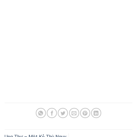
Ung Thư – Một Kẻ Thù Nguy