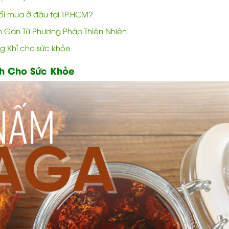
i mua ở đâu tại TP.HCM?
nh Gan Từ Phương Pháp Thiên Nhiên
ng Khỉ cho sức khỏe
h Cho Sức Khỏe