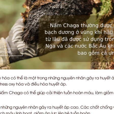
xy hóa có thể là một trong những nguyên nhân gây ra huyết
ress oxy hóa và điều hòa huyết áp.
 Nấm Chaga có thể giúp cải thiện tuần hoàn máu, làm giả
g những nguyên nhân gây ra huyết áp cao. Các chất chống
h máu linh hoạt, giảm áp lực lên hệ tuần hoàn.