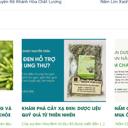
uyên Rễ Khánh Hòa Chất Lượng
Nấm Lim Xanh
G VÀ
KHÁM PHÁ CÂY XẠ ĐEN: DƯỢC LIỆU
NẤM 
KHỎE
QUÝ GIÁ TỪ THIÊN NHIÊN
MUA Ở
n liệu
Cây xạ đen Hòa Bình từ lâu đã được biết đến [...]
Nấm Cha