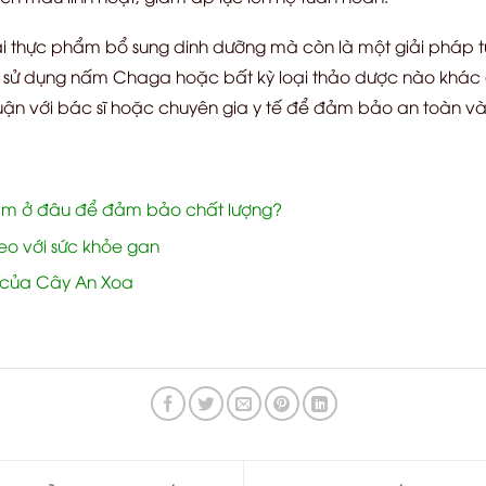
ại thực phẩm bổ sung dinh dưỡng mà còn là một giải pháp t
hi sử dụng nấm Chaga hoặc bất kỳ loại thảo dược nào khác đ
 luận với bác sĩ hoặc chuyên gia y tế để đảm bảo an toàn và
m ở đâu để đảm bảo chất lượng?
o với sức khỏe gan
 của Cây An Xoa