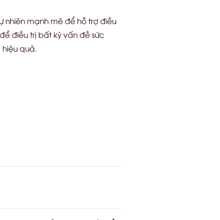
ự nhiên mạnh mẽ để hỗ trợ điều
ể điều trị bất kỳ vấn đề sức
 hiệu quả.