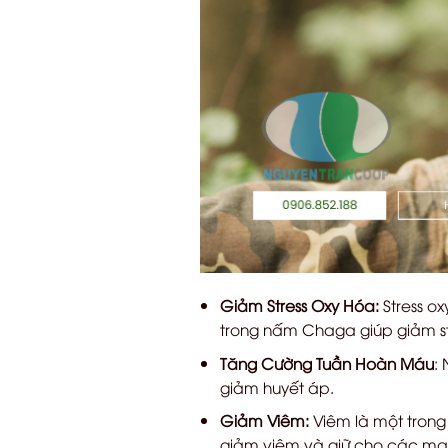
Giảm Stress Oxy Hóa:
Stress o
trong nấm Chaga giúp giảm st
Tăng Cường Tuần Hoàn Máu
:
giảm huyết áp.
Giảm Viêm:
Viêm là một tron
giảm viêm và giữ cho các mạc