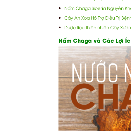
Nấm Chaga Siberia Nguyên Khố
Cây An Xoa Hỗ Trợ Điều Trị Bệ
Dược liệu thiên nhiên Cây Xươ
Nấm Chaga và Các Lợi Íc