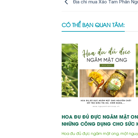
Địa chỉ mua Xáo Tam Phân Ng
CÓ THỂ BẠN QUAN TÂM:
HOA ĐU ĐỦ ĐỰC NGÂM MẬT ON
NHỮNG CÔNG DỤNG CHO SỨC 
Hoa đu đủ đực ngâm mật ong, một nguyê