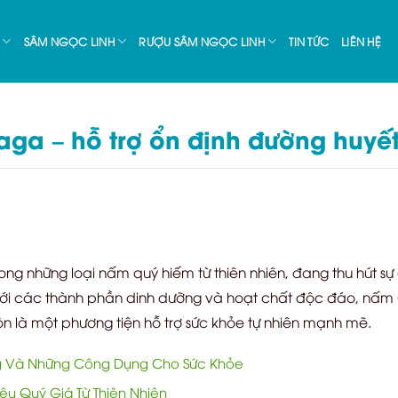
SÂM NGỌC LINH
RƯỢU SÂM NGỌC LINH
TIN TỨC
LIÊN HỆ
ga – hỗ trợ ổn định đường huyế
ong những loại nấm quý hiếm từ thiên nhiên, đang thu hút sự 
 Với các thành phần dinh dưỡng và hoạt chất độc đáo, nấm
 là một phương tiện hỗ trợ sức khỏe tự nhiên mạnh mẽ.
 Và Những Công Dụng Cho Sức Khỏe
u Quý Giá Từ Thiên Nhiên