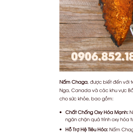
Nấm Chaga
, được biết đến với
Nga, Canada và các khu vực Bắc
cho sức khỏe, bao gồm:
Chất Chống Oxy Hóa Mạnh:
Nấ
ngăn chặn quá trình oxy hóa t
Hỗ Trợ Hệ Tiêu Hóa:
Nấm Chaga 