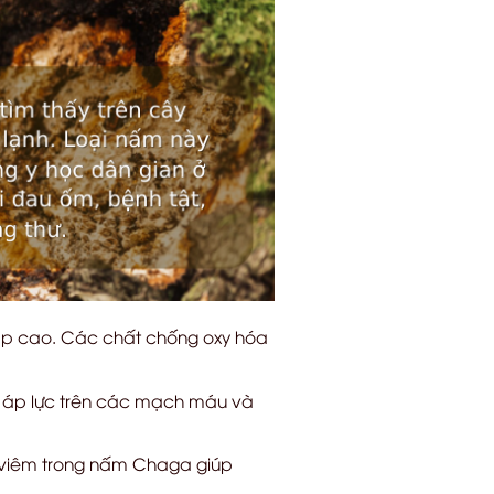
 áp cao. Các chất chống oxy hóa
m áp lực trên các mạch máu và
 viêm trong nấm Chaga giúp