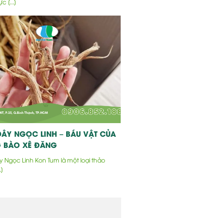
c [...]
ÂY NGỌC LINH – BÁU VẬT CỦA
 BÀO XÊ ĐĂNG
 Ngọc Linh Kon Tum là một loại thảo
.]