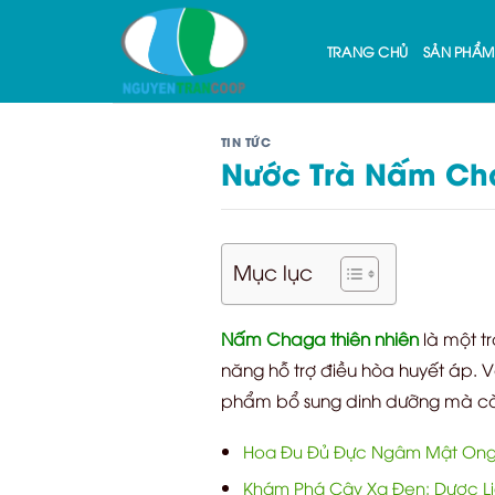
Skip
to
TRANG CHỦ
SẢN PHẨM
content
TIN TỨC
Nước Trà Nấm Cha
Mục lục
Nấm Chaga thiên nhiên
là một tr
năng hỗ trợ điều hòa huyết áp.
phẩm bổ sung dinh dưỡng mà còn
Hoa Đu Đủ Đực Ngâm Mật Ong
Khám Phá Cây Xạ Đen: Dược Liệ