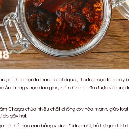
 tên gọi khoa học là Inonotus obliquus, thường mọc trên cây
 Âu. Trong y học dân gian, nấm Chaga đã được sử dụng từ
m Chaga chứa nhiều chất chống oxy hóa mạnh, giúp loại b
ự do gây hại.
có thể giúp cân bằng vi sinh đường ruột, hỗ trợ quá trình 