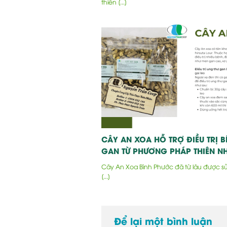
thiên [...]
CÂY AN XOA HỖ TRỢ ĐIỀU TRỊ B
GAN TỪ PHƯƠNG PHÁP THIÊN NH
Cây An Xoa Bình Phước đã từ lâu được s
[...]
Để lại một bình luận