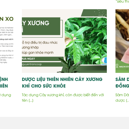
“siêu thự
ỆNH
DƯỢC LIỆU THIÊN NHIÊN CÂY XƯƠNG
SÂM D
IÊN
KHỈ CHO SỨC KHỎE
ĐỒNG
ử dụng
Tác dụng Cây xương khỉ, còn được biết đến với
Sâm Dây
tên [...]
dược [..