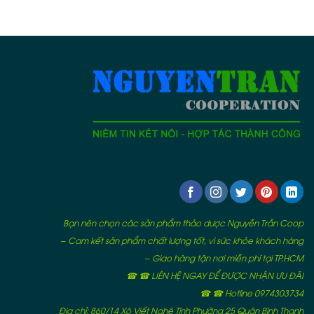
Bạn nên chọn các sản phẩm thảo dược Nguyễn Trần Coop
– Cam kết sản phẩm chất lượng tốt, vì sức khỏe khách hàng
– Giao hàng tận nơi miễn phí tại TP.HCM
☎ ☎ LIÊN HỆ NGAY ĐỂ ĐƯỢC NHẬN ƯU ĐÃI
☎ ☎ Hotline 0974303734
Địa chỉ: 860/14 Xô Viết Nghệ Tĩnh Phường 25 Quận Bình Thạnh