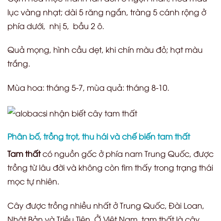
lục vàng nhạt; dài 5 răng ngắn, tràng 5 cánh rộng ở
phía dưới, nhị 5, bầu 2 ô.
Quả mọng, hình cầu dẹt, khi chín màu đỏ; hạt màu
trắng.
Mùa hoa: tháng 5-7, mùa quả: tháng 8-10.
Phân bố, trồng trọt, thu hái và chế biến tam thất
Tam thất
có nguồn gốc ở phía nam Trung Quốc, được
trồng từ lâu đời và không còn tìm thấy trong trạng thái
mọc tự nhiên.
Cây được trồng nhiều nhất ở Trung Quốc, Đài Loan,
Nhật Bản và Triều Tiên. Ở Việt Nam, tam thất là cây