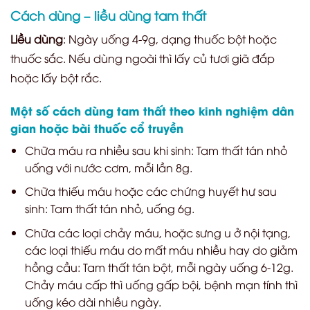
Cách dùng – liều dùng tam thất
Liều dùng
: Ngày uống 4-9g, dạng thuốc bột hoặc
thuốc sắc. Nếu dùng ngoài thì lấy củ tươi giã đắp
hoặc lấy bột rắc.
Một số cách dùng tam thất theo kinh nghiệm dân
gian hoặc bài thuốc cổ truyền
Chữa máu ra nhiều sau khi sinh: Tam thất tán nhỏ
uống với nước cơm, mỗi lần 8g.
Chữa thiếu máu hoặc các chứng huyết hư sau
sinh: Tam thất tán nhỏ, uống 6g.
Chữa các loại chảy máu, hoặc sưng u ở nội tạng,
các loại thiếu máu do mất máu nhiều hay do giảm
hồng cầu: Tam thất tán bột, mỗi ngày uống 6-12g.
Chảy máu cấp thì uống gấp bội, bệnh mạn tính thì
uống kéo dài nhiều ngày.