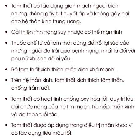
Tam thất có tác dụng giãn mạch ngoại biên
nhưng không gây tụt huyết áp và không gây hại
cho hệ thần kinh trung ương.
Cải thiện tình trạng suy nhược cơ thể mạn tính
Thuốc chế từ củ tam thất dùng để hồi lại sức của
những người đã trải qua bệnh nặng, nhất là đối với
phụ nữ khi sinh đẻ bị yếu.
Rễ tam thất kích thích miễn dịch khá mạnh.
Trên hệ thần kinh, tam thất kích thích tâm thần,
chống trầm uất.
Tam thất có hoạt tính chống oxy hóa tốt, duy trì lâu
dài chức năng của hệ tim mạch, hô hấp, thần kinh
và da theo tuổi tác.
Tam thất được áp dụng trong điều trị nhãn khoa vì
có tác dụng tiêu máu tốt.