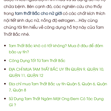
chữa bệnh. Bên cạnh đó, các nghiên cứu cho thấy
trong
tam thất Bắc cho nữ giới
có các chất kích thích
nội tiết sinh dục nữ, nồng độ estrogen…Hãy cùng
chúng tôi tìm hiểu về công dụng hỗ trợ này của Tam
Thất Bắc nhé.
Tam Thất Bắc khô có tốt không? Mua ở đâu để đảm
bảo uy tín?
Công Dụng Tốt Từ Tam Thất Bắc
ĐỊA CHỈ MUA TAM THẤT BẮC UY TÍN QUẬN 9, QUẬN 10,
QUẬN 11, QUẬN 12
Địa chỉ mua Tam Thất Bắc uy tín Quận 5, Quận 6, Quận
7, Quận 8
Sử Dụng Tam Thất Ngâm Mật Ong Đem Có Tác Dụng
Gì ?