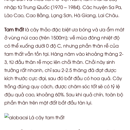
nhập từ Trung Quốc (1970 – 1984). Các huyện Sa Pa,
Lào Cao, Cao Bằng, Lạng Sơn, Hà Giang, Lai Châu.
Tam thất
là cây thảo đặc biệt ưa bóng và ưa ẩm mát
ở vùng núi cao (trên 1500m); về mùa đông nhiệt độ
có thể xuống dưới 0 độ C, nhưng phần thân rễ của
tam thất vẫn tồn tại. Hàng năm vào khoảng tháng 2-
3, từ đầu thân rễ mọc lên chồi thân. Chồi này sinh
trưởng rất nhanh, chỉ sau 2-2.5 tháng đã đạt được
kích thước cực đại, sau đó bắt đầu có hoa quả. Cây
trồng đúng quy cách, được chăm sóc tốt sẽ có tỷ lệ
đậu quả cao, khoảng 60%. Sau khi quả chín, toàn bộ
phần thân trên mặt đất bắt đầu tàn lụi.