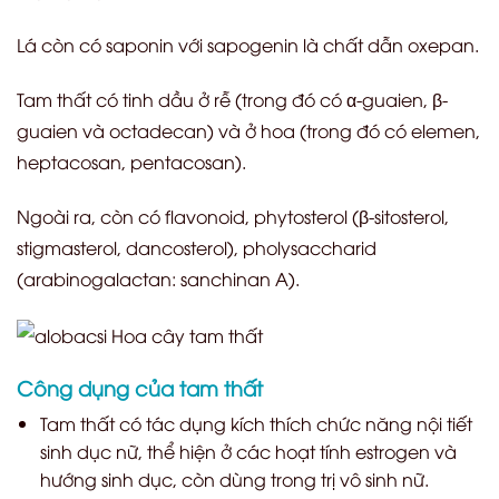
Lá còn có saponin với sapogenin là chất dẫn oxepan.
Tam thất có tinh dầu ở rễ (trong đó có α-guaien, β-
guaien và octadecan) và ở hoa (trong đó có elemen,
heptacosan, pentacosan).
Ngoài ra, còn có flavonoid, phytosterol (β-sitosterol,
stigmasterol, dancosterol), pholysaccharid
(arabinogalactan: sanchinan A).
Công dụng của tam thất
Tam thất có tác dụng kích thích chức năng nội tiết
sinh dục nữ, thể hiện ở các hoạt tính estrogen và
hướng sinh dục, còn dùng trong trị vô sinh nữ.