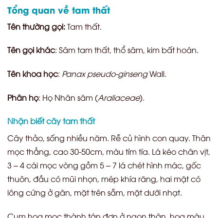
Tổng quan về tam thất
Tên thường gọi:
Tam thất.
Tên gọi khác
: Sâm tam thất, thổ sâm, kim bất hoán.
Tên khoa học
:
Panax pseudo-ginseng
Wall.
Phân họ
: Họ Nhân sâm (
Araliaceae
).
Nhận biết cây tam thất
Cây thảo, sống nhiều năm. Rễ củ hình con quay. Thân
mọc thẳng, cao 30-50cm, màu tím tía. Lá kéo chân vịt,
3 – 4 cái mọc vòng gồm 5 – 7 lá chét hình mác, gốc
thuôn, đầu có mũi nhọn, mép khía răng, hai mặt có
lông cứng ở gân, mặt trên sẫm, mặt dưới nhạt.
Cụm hoa mọc thành tán đơn ở ngọn thân, hoa màu