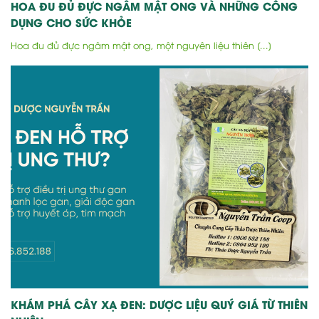
HOA ĐU ĐỦ ĐỰC NGÂM MẬT ONG VÀ NHỮNG CÔNG
DỤNG CHO SỨC KHỎE
Hoa đu đủ đực ngâm mật ong, một nguyên liệu thiên [...]
KHÁM PHÁ CÂY XẠ ĐEN: DƯỢC LIỆU QUÝ GIÁ TỪ THIÊN