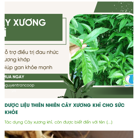
DƯỢC LIỆU THIÊN NHIÊN CÂY XƯƠNG KHỈ CHO SỨC
KHỎE
Tác dụng Cây xương khỉ, còn được biết đến với tên [...]