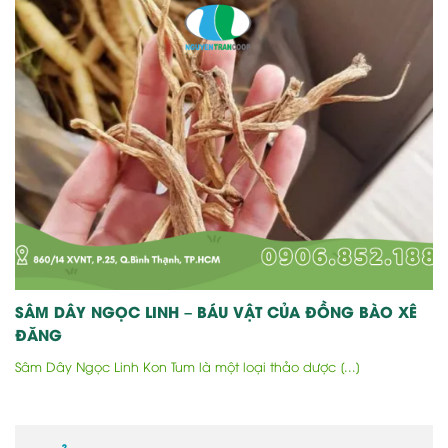
SÂM DÂY NGỌC LINH – BÁU VẬT CỦA ĐỒNG BÀO XÊ
ĐĂNG
Sâm Dây Ngọc Linh Kon Tum là một loại thảo dược [...]