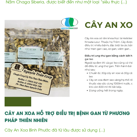
Nấm Chaga Siberia, được biết đến như một loại “siêu thực [...]
CÂY AN XOA HỖ TRỢ ĐIỀU TRỊ BỆNH GAN TỪ PHƯƠNG
PHÁP THIÊN NHIÊN
Cây An Xoa Bình Phước đã từ lâu được sử dụng [...]