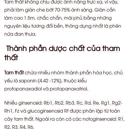
Tam thất không chịu được ánh nắng trực xạ, vì vậy,
phải làm giàn che bớt 70-75% ánh sáng. Giàn cần
làm cao 1.5m, chắc chắn, mái phủ bằng những
nguyên liệu tương đối bền, thông dụng nhất là phên
nứa đan thưa.
Thành phần dược chất của tham
thất
Tam thất
chứa nhiều nhóm thành phần hóa học, chủ
yếu là saponin (4.42 -12%), thuộc kiểu
protopanaxadiol và protopanaxatriol.
Nhiều ginsenosid: Rb1, Rb2, Rb3, Rc, Rd, Re, Rg1, Rg2-
Rh1, Fz và glucoginsenosid Rf được phân lập từ toàn
cây tam thất. Ngoài ra còn có các notoginsenosid: R1,
R2, R3, R4, R6.