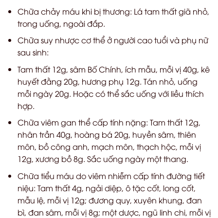
Chữa chảy máu khi bị thương: Lá tam thất giã nhỏ,
trong uống, ngoài đắp.
Chữa suy nhược cơ thể ở người cao tuổi và phụ nữ
sau sinh:
Tam thất 12g, sâm Bố Chính, ích mẫu, mỗi vị 40g, kê
huyết đằng 20g, hương phụ 12g. Tán nhỏ, uống
mỗi ngày 20g. Hoặc có thể sắc uống với liều thích
hợp.
Chữa viêm gan thể cấp tính nặng: Tam thất 12g,
nhân trần 40g, hoàng bá 20g, huyền sâm, thiên
môn, bồ công anh, mạch môn, thạch hộc, mỗi vị
12g, xương bồ 8g. Sắc uống ngày một thang.
Chữa tiểu máu do viêm nhiễm cấp tính đường tiết
niệu: Tam thất 4g, ngải diệp, ô tặc cốt, long cốt,
mẫu lệ, mỗi vị 12g; đương quy, xuyên khung, đan
bì, đan sâm, mỗi vị 8g; một dược, ngũ linh chi, mỗi vị