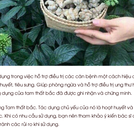
ụng trong việc hỗ trợ điều trị các căn bệnh một cách hiệu 
uyết, tiêu sưng. Giúp phòng ngừa và hỗ trợ điều trị ung thư 
ông dụng của tam thất bắc đã được ghi nhận và chứng minh.
g Tam thất bắc. Tác dụng chủ yếu của nó là hoạt huyết và 
. Khi có nhu cầu sử dụng, bạn nên tham khảo ý kiến bác sĩ
ánh các rủi ro khi sử dụng.