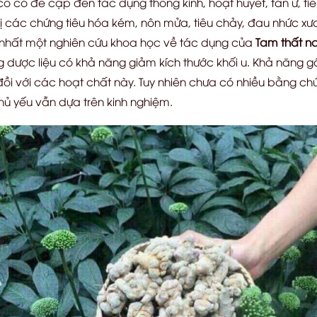
ổ có đề cập đến tác dụng thông kinh, hoạt huyết, tán ứ, tiê
rị các chứng tiêu hóa kém, nôn mửa, tiêu chảy, đau nhức x
y nhất một nghiên cứu khoa học về tác dụng của
Tam thất n
g dược liệu có khả năng giảm kích thước khối u. Khả năng 
ồi với các hoạt chất này. Tuy nhiên chưa có nhiều bằng ch
hủ yếu vẫn dựa trên kinh nghiệm.