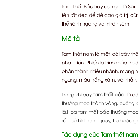
Tam Thất Bắc hay còn gọi là Sâm
tên rất đẹp để đề cao giá trị cũn
thể sánh ngang với nhân sâm.
Mô tả
Tam thất nam là một loài cây thâ
phát triển. Phiến lá hình mác t
phân thành nhiều nhánh, mang nh
ngang, màu trắng xám, vỏ nhẵn.
Trong khi cây
tam thất bắc
là câ
thường mọc thành vòng, cuống lá 
lá.Hoa tam thất bắc thường mọc
rắn có hình con quay, trụ hoặc g
Tác dụng của Tam thất nam