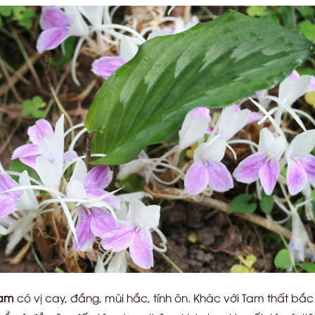
nam
có vị cay, đắng, mùi hắc, tính ôn. Khác với Tam thất bắc 