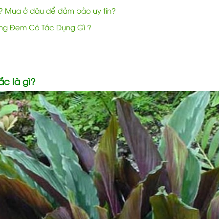
g? Mua ở đâu để đảm bảo uy tín?
ng Đem Có Tác Dụng Gì ?
c là gì?