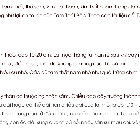
 Tam Thất, thổ sâm, kim bát hoàn, kim bất hoán. Trong dâ
g như lợi ích to lớn của Tam Thất Bắc. Theo các tài liệu cổ, 
n thảo, cao 10-20 cm. Lá mọc thẳng từ thân rễ sau khi cây r
huôn dài, đầu nhọn, mép lá không có răng cưa. Lá có màu lụ
iều củ nhỏ. Các củ tam thất nam nhỏ như quả trứng chim, 
y thân cỏ thuộc họ nhân sâm. Chiều cao cây trưởng thành 
dài hoặc có thể dài hơn chiều dài của lá, mỗi lá có từ 3 –
 thành từng cụm ở đầu cành, nụ nhỏ màu xanh nhạt sau nở 
iống con ốc đá, xung quanh củ nổi nhiều sần sùi màu chì, vàn