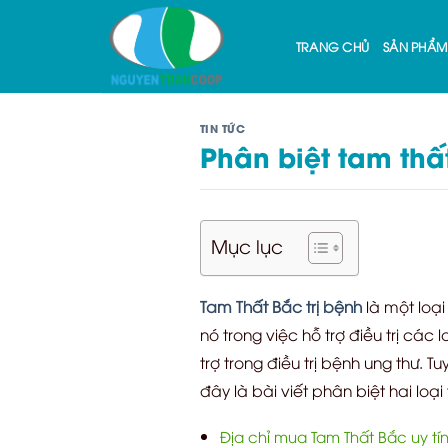
Skip
to
TRANG CHỦ
SẢN PHẨM
content
TIN TỨC
Phân biệt tam thấ
Mục lục
Tam Thất Bắc trị bệnh
là một loại
nó trong việc hỗ trợ điều trị các
trợ trong điều trị bệnh ung thư. T
đây là bài viết phân biệt hai loại
Địa chỉ mua Tam Thất Bắc uy tí