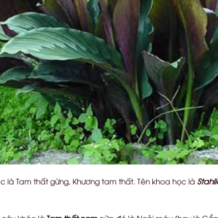
c là Tam thất gừng, Khương tam thất. Tên khoa học là
Stahli
i cây khác là
Tam thất nam
nữa đó là Ngải máu (hay là Cẩm