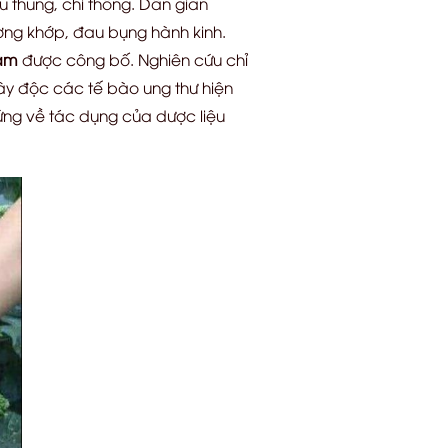
u thũng, chỉ thống. Dân gian
ương khớp, đau bụng hành kinh.
am
được công bố. Nghiên cứu chỉ
gây độc các tế bào ung thư hiện
ứng về tác dụng của dược liệu