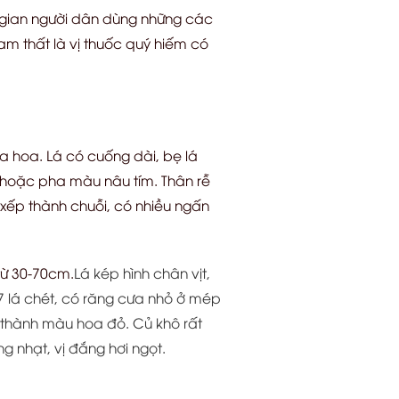
n gian người dân dùng những các
Tam thất là vị thuốc quý hiếm có
a hoa. Lá có cuống dài, bẹ lá
c hoặc pha màu nâu tím. Thân rễ
xếp thành chuỗi, có nhiều ngấn
từ 30-70cm.
Lá kép hình chân vịt,
 7 lá chét, có răng cưa nhỏ ở mép
thành màu hoa đỏ. Củ khô rất
g nhạt, vị đắng hơi ngọt.