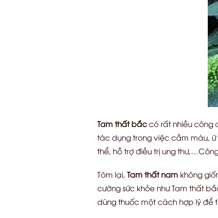
Tam thất bắc
có rất nhiều công d
tác dụng trong việc cầm máu, ứ h
thể, hỗ trợ điều trị ung thư,…C
Tóm lại,
Tam thất nam
không giốn
cường sức khỏe như Tam thất bắc
dùng thuốc một cách hợp lý để tr