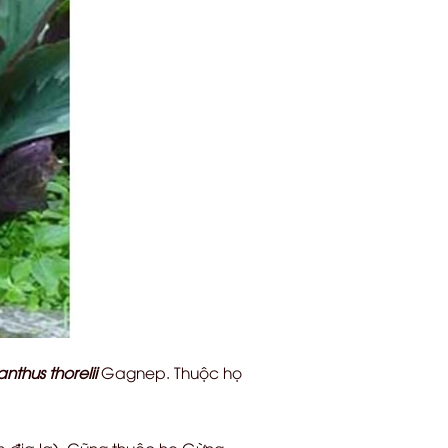
anthus thorelii
Gagnep. Thuộc họ
 địa la). Cũng thuộc họ Gừng.