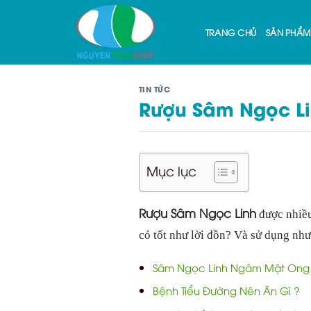
Skip
to
TRANG CHỦ
SẢN PHẨM
content
TIN TỨC
Rượu Sâm Ngọc L
Mục lục
Rượu Sâm Ngọc Linh
được nhiều 
có tốt như lời đồn? Và sử dụng như
Sâm Ngọc Linh Ngâm Mật Ong
Bệnh Tiểu Đường Nên Ăn Gì ?