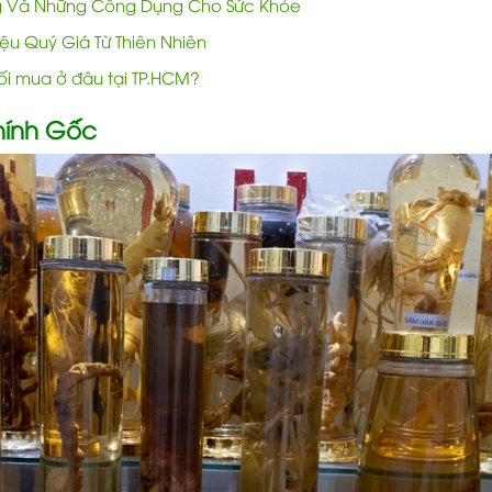
 Và Những Công Dụng Cho Sức Khỏe
u Quý Giá Từ Thiên Nhiên
i mua ở đâu tại TP.HCM?
hính Gốc