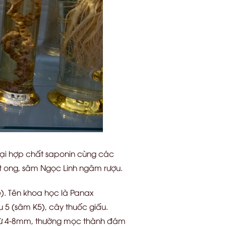
loại hợp chất saponin cùng các
t ong, sâm Ngọc Linh ngâm rượu.
). Tên khoa học là Panax
 5 (sâm K5), cây thuốc giấu.
 từ 4-8mm, thường mọc thành đám