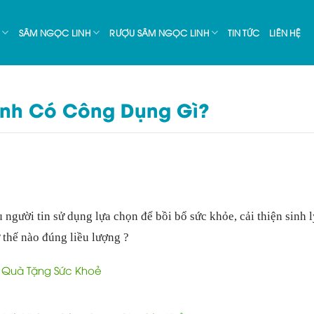
SÂM NGỌC LINH
RƯỢU SÂM NGỌC LINH
TIN TỨC
LIÊN HỆ
inh Có Công Dụng Gì?
người tin sử dụng lựa chọn để bồi bổ sức khỏe, cải thiện sinh 
 thế nào đúng liều lượng ?
 Quà Tặng Sức Khoẻ