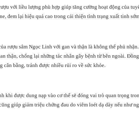
ợu với liều lượng phù hợp giúp tăng cường hoạt động của tuyến
, đem lại hiệu quả cao trong cải thiện tình trạng xuất tinh sớm
ủa rượu sâm Ngọc Linh với gan và thận là không thể phủ nhận. 
an thận, chống lại những tác nhân gây bệnh từ bên ngoài. Đồng
g cân bằng, tránh được nhiều rủi ro về sức khỏe.
khi được dung nạp vào cơ thể sẽ đóng vai trò quan trọng trong 
cũng giúp giảm triệu chứng đau do viêm loét dạ dày nếu như n