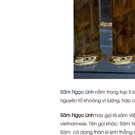
Sâm Ngọc Linh
nằm trong top 5 lo
nguyên tố khoáng vi lượng, hợp 
Sâm Ngọc Linh
hay gọi là sâm Vi
vietnamesis. Tên gọi khác: Sâm V
Sâm có dạng thân kí sinh thẳng