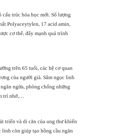
ó cấu trúc hóa học mới. Số lượng
ất Polyaceytylen, 17 acid amin,
ược cơ thể, đẩy mạnh quá trình
ưỡng trên 65 tuổi, các hệ cơ quan
rưng của người già. Sâm ngọc linh
h, ngăn ngừa, phòng chống những
m trí nhớ,…
 triển và di căn của ung thư khiến
c linh còn giúp tạo hồng cầu ngăn