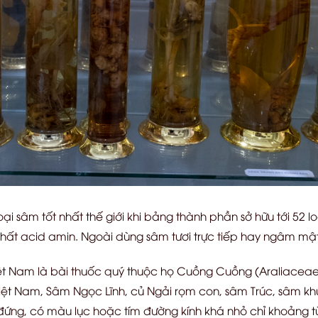
ại sâm tốt nhất thế giới khi bảng thành phần sở hữu tới 52 
chất acid amin. Ngoài dùng sâm tươi trực tiếp hay ngâm mậ
ệt Nam là bài thuốc quý thuộc họ Cuồng Cuồng (Araliaceae
iệt Nam, Sâm Ngọc Lĩnh, củ Ngải rọm con, sâm Trúc, sâm khu
 đứng, có màu lục hoặc tím đường kính khá nhỏ chỉ khoảng