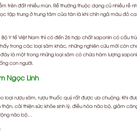
 ẩm trên đất nhiều mùn. Rễ thường thuộc dạng củ nhiều rễ n
ọc tập trung ở trung tâm của tán lá khi chín ngả màu đỏ 
 Bộ Y tế Việt Nam thì có đến 26 hợp chất saponin có cấu tr
thấy trong các loại sâm khác, những nghiên cứu mới còn ch
ói, đây là một trong những loại sâm có chứa hàm lượng sapo
sống con người.
m Ngọc Linh
 loại rượu sâm, rượu thuốc quý rất được ưa chuộng. Khi đượ
thận, cải thiện sức khỏe sinh lý, điều hòa não bộ, giảm că
t động não bộ…
: