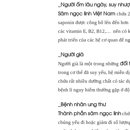
_Người ốm lâu ngày, suy nhượ
Sâm ngọc linh Việt Nam
chứa 2
saponin được công bố lên đến hơn 
các vitamin E, B2, B12,… nên có k
phát triển của các hệ cơ quan để n
_Người già
đối 
Người già là một trong những
trong cơ thể đã suy yếu, hệ miễn 
chứa rất nhiều dưỡng chất có tác 
bệnh lí nguy hiểm thường gặp ở độ 
_Bệnh nhân ung thư
Thành phần sâm ngọc linh
chứa
chúng yếu đi hoặc giảm đi số lượng