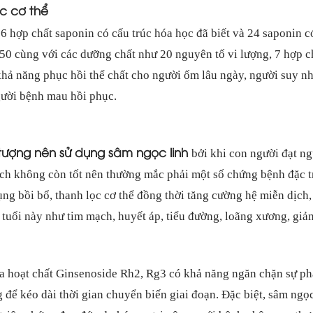
c cơ thể
6 hợp chất saponin có cấu trúc hóa học đã biết và 24 saponin c
50 cùng với các dưỡng chất như 20 nguyên tố vi lượng, 7 hợp ch
hả năng phục hồi thể chất cho người ốm lâu ngày, người suy nh
gười bệnh mau hồi phục.
tượng nên sử dụng sâm ngọc linh
bởi khi con người đạt ng
dịch không còn tốt nên thường mắc phải một số chứng bệnh đặc t
dụng bồi bổ, thanh lọc cơ thể đồng thời tăng cường hệ miễn dịc
tuổi này như tim mạch, huyết áp, tiểu đường, loãng xương, giả
 hoạt chất Ginsenoside Rh2, Rg3 có khả năng ngăn chặn sự phát
 để kéo dài thời gian chuyển biến giai đoạn. Đặc biệt, sâm ngọ