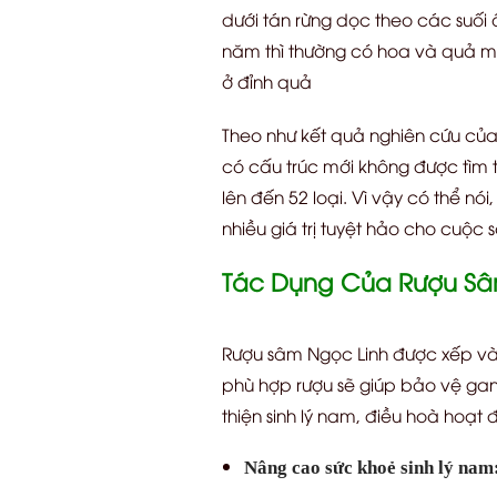
dưới tán rừng dọc theo các suối
năm thì thường có hoa và quả m
ở đỉnh quả
Theo như kết quả nghiên cứu của
có cấu trúc mới không được tìm 
lên đến 52 loại. Vì vậy có thể n
nhiều giá trị tuyệt hảo cho cuộc 
Tác Dụng Của Rượu Sâ
Rượu sâm Ngọc Linh được xếp vào
phù hợp rượu sẽ giúp bảo vệ gan 
thiện sinh lý nam, điều hoà hoạ
Nâng cao sức khoẻ sinh lý nam