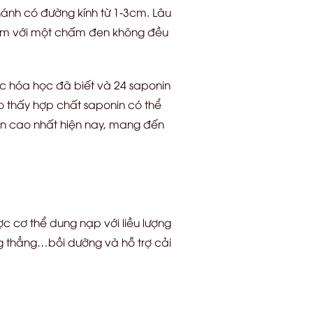
hánh có đường kính từ 1-3cm. Lâu
cam với một chấm đen không đều
úc hóa học đã biết và 24 saponin
o thấy hợp chất saponin có thể
nin cao nhất hiện nay, mang đến
c cơ thể dung nạp với liều lượng
ng thẳng…bồi dưỡng và hỗ trợ cải