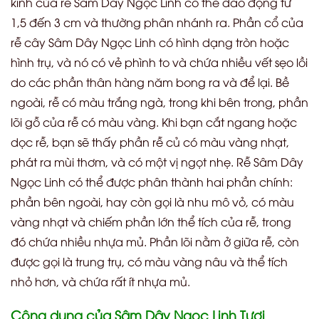
kính của rễ Sâm Dây Ngọc Linh có thể dao động từ
1,5 đến 3 cm và thường phân nhánh ra. Phần cổ của
rễ cây Sâm Dây Ngọc Linh có hình dạng tròn hoặc
hình trụ, và nó có vẻ phình to và chứa nhiều vết sẹo lồi
do các phần thân hàng năm bong ra và để lại. Bề
ngoài, rễ có màu trắng ngà, trong khi bên trong, phần
lõi gỗ của rễ có màu vàng. Khi bạn cắt ngang hoặc
dọc rễ, bạn sẽ thấy phần rễ củ có màu vàng nhạt,
phát ra mùi thơm, và có một vị ngọt nhẹ. Rễ Sâm Dây
Ngọc Linh có thể được phân thành hai phần chính:
phần bên ngoài, hay còn gọi là nhu mô vỏ, có màu
vàng nhạt và chiếm phần lớn thể tích của rễ, trong
đó chứa nhiều nhựa mủ. Phần lõi nằm ở giữa rễ, còn
được gọi là trung trụ, có màu vàng nâu và thể tích
nhỏ hơn, và chứa rất ít nhựa mủ.
Công dụng của Sâm Dây Ngọc Linh Tươi