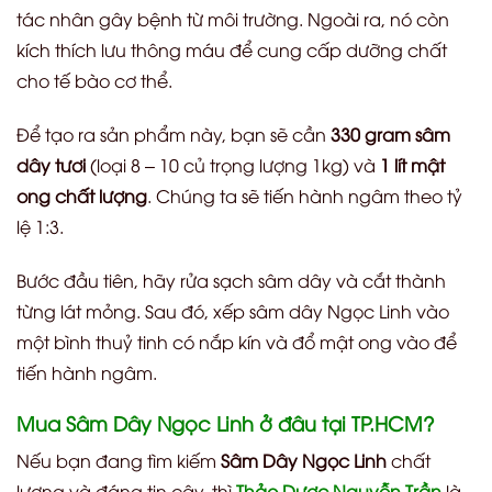
tác nhân gây bệnh từ môi trường. Ngoài ra, nó còn
kích thích lưu thông máu để cung cấp dưỡng chất
cho tế bào cơ thể.
Để tạo ra sản phẩm này, bạn sẽ cần
330 gram sâm
dây tươi
(loại 8 – 10 củ trọng lượng 1kg) và
1 lít mật
ong chất lượng
. Chúng ta sẽ tiến hành ngâm theo tỷ
lệ 1:3.
Bước đầu tiên, hãy rửa sạch sâm dây và cắt thành
từng lát mỏng. Sau đó, xếp sâm dây Ngọc Linh vào
một bình thuỷ tinh có nắp kín và đổ mật ong vào để
tiến hành ngâm.
Mua Sâm Dây Ngọc Linh ở đâu tại TP.HCM?
Nếu bạn đang tìm kiếm
Sâm Dây Ngọc Linh
chất
lượng và đáng tin cậy, thì
Thảo Dược Nguyễn Trần
là