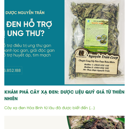
KHÁM PHÁ CÂY XẠ ĐEN: DƯỢC LIỆU QUÝ GIÁ TỪ THIÊN
NHIÊN
Cây xạ đen Hòa Bình từ lâu đã được biết đến [...]