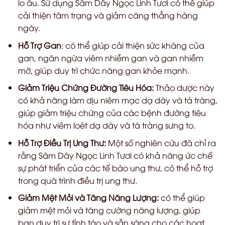
lo âu. Sử dụng Sâm Dây Ngọc Linh Tươi có thể giúp
cải thiện tâm trạng và giảm căng thẳng hàng
ngày.
Hỗ Trợ Gan
: có thể giúp cải thiện sức kháng của
gan, ngăn ngừa viêm nhiễm gan và gan nhiễm
mỡ, giúp duy trì chức năng gan khỏe mạnh.
Giảm Triệu Chứng Đường Tiêu Hóa:
Thảo dược này
có khả năng làm dịu niêm mạc dạ dày và tá tràng,
giúp giảm triệu chứng của các bệnh đường tiêu
hóa như viêm loét dạ dày và tá tràng sưng to.
Hỗ Trợ Điều Trị Ung Thư:
Một số nghiên cứu đã chỉ ra
rằng Sâm Dây Ngọc Linh Tươi có khả năng ức chế
sự phát triển của các tế bào ung thư, có thể hỗ trợ
trong quá trình điều trị ung thư.
Giảm Mệt Mỏi và Tăng Năng Lượng:
có thể giúp
giảm mệt mỏi và tăng cường năng lượng, giúp
bạn duy trì sự tỉnh táo và sẵn sàng cho các hoạt