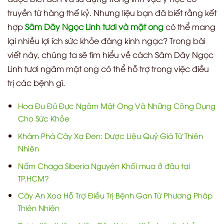
truyền từ hàng thế kỷ. Nhưng liệu bạn đã biết rằng kết
hợp
Sâm Dây Ngọc Linh tươi và mật ong
có thể mang
lại nhiều lợi ích sức khỏe đáng kinh ngạc? Trong bài
viết này, chúng ta sẽ tìm hiểu về cách Sâm Dây Ngọc
Linh tươi ngâm mật ong có thể hỗ trợ trong việc điều
trị các bệnh gì.
Hoa Đu Đủ Đực Ngâm Mật Ong Và Những Công Dụng
Cho Sức Khỏe
Khám Phá Cây Xạ Đen: Dược Liệu Quý Giá Từ Thiên
Nhiên
Nấm Chaga Siberia Nguyên Khối mua ở đâu tại
TP.HCM?
Cây An Xoa Hỗ Trợ Điều Trị Bệnh Gan Từ Phương Pháp
Thiên Nhiên