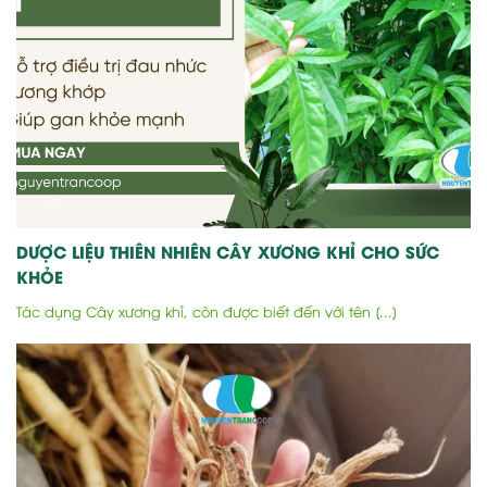
DƯỢC LIỆU THIÊN NHIÊN CÂY XƯƠNG KHỈ CHO SỨC
KHỎE
Tác dụng Cây xương khỉ, còn được biết đến với tên [...]