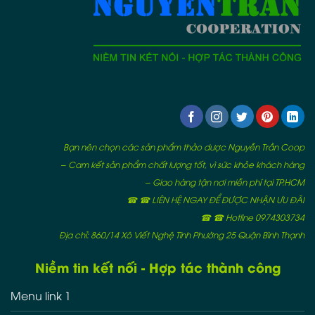
Bạn nên chọn các sản phẩm thảo dược Nguyễn Trần Coop
– Cam kết sản phẩm chất lượng tốt, vì sức khỏe khách hàng
– Giao hàng tận nơi miễn phí tại TP.HCM
☎ ☎ LIÊN HỆ NGAY ĐỂ ĐƯỢC NHẬN ƯU ĐÃI
☎ ☎ Hotline 0974303734
Địa chỉ: 860/14 Xô Viết Nghệ Tĩnh Phường 25 Quận Bình Thạnh
Niềm tin kết nối - Hợp tác thành công
Menu link 1