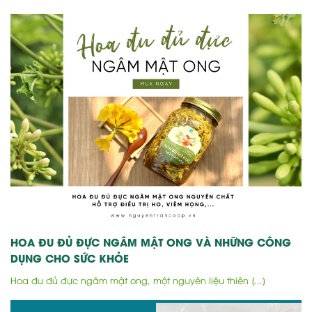
HOA ĐU ĐỦ ĐỰC NGÂM MẬT ONG VÀ NHỮNG CÔNG
DỤNG CHO SỨC KHỎE
Hoa đu đủ đực ngâm mật ong, một nguyên liệu thiên [...]