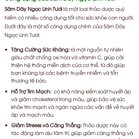
Sâm Dây Ngọc Linh Tươi
là một loại thảo dược quý
hiếm có nhiều công dụng tốt cho sức khỏe con người.
Dưới đây là một số công dụng chính của Sâm Dây
Ngọc Linh Tươi:
Tăng Cường Sức Kháng:
là một nguồn tự nhiên
giàu chất chống oxi hóa và vitamin C, giúp cải
thiện hệ thống miễn dịch của cơ thể, từ đó giúp
bạn kháng lại các bệnh truyền nhiễm và tổn
thương tế bào.
Hỗ Trợ Tim Mạch:
có khả năng kiểm soát huyết áp
và giảm cholesterol trong máu, giúp bảo vệ sức
khỏe tim mạch và ngăn ngừa các vấn đề về huyết
áp và mạch máu.
Giảm Streess và Căng Thẳng:
Thảo dược này có
tác động làm dịu tâm trí, giúp giảm căng thẳng và