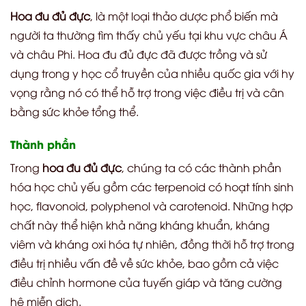
Hoa đu đủ đực
, là một loại thảo dược phổ biến mà
người ta thường tìm thấy chủ yếu tại khu vực châu Á
và châu Phi. Hoa đu đủ đực đã được trồng và sử
dụng trong y học cổ truyền của nhiều quốc gia với hy
vọng rằng nó có thể hỗ trợ trong việc điều trị và cân
bằng sức khỏe tổng thể.
Thành phần
Trong
hoa đu đủ đực
, chúng ta có các thành phần
hóa học chủ yếu gồm các terpenoid có hoạt tính sinh
học, flavonoid, polyphenol và carotenoid. Những hợp
chất này thể hiện khả năng kháng khuẩn, kháng
viêm và kháng oxi hóa tự nhiên, đồng thời hỗ trợ trong
điều trị nhiều vấn đề về sức khỏe, bao gồm cả việc
điều chỉnh hormone của tuyến giáp và tăng cường
hệ miễn dịch.