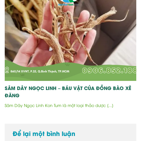
SÂM DÂY NGỌC LINH – BÁU VẬT CỦA ĐỒNG BÀO XÊ
ĐĂNG
Sâm Dây Ngọc Linh Kon Tum là một loại thảo dược [...]
Để lại một bình luận