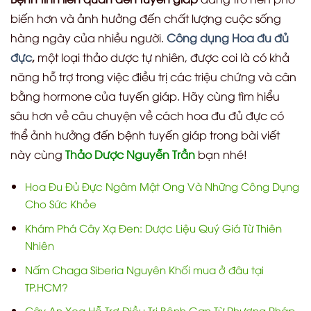
biến hơn và ảnh hưởng đến chất lượng cuộc sống
hàng ngày của nhiều người.
Công dụng Hoa đu đủ
đực
,
một loại thảo dược tự nhiên, được coi là có khả
năng hỗ trợ trong việc điều trị các triệu chứng và cân
bằng hormone của tuyến giáp. Hãy cùng tìm hiểu
sâu hơn về câu chuyện về cách hoa đu đủ đực có
thể ảnh hưởng đến bệnh tuyến giáp trong bài viết
này cùng
Thảo Dược Nguyễn Trần
bạn nhé!
Hoa Đu Đủ Đực Ngâm Mật Ong Và Những Công Dụng
Cho Sức Khỏe
Khám Phá Cây Xạ Đen: Dược Liệu Quý Giá Từ Thiên
Nhiên
Nấm Chaga Siberia Nguyên Khối mua ở đâu tại
TP.HCM?
Cây An Xoa Hỗ Trợ Điều Trị Bệnh Gan Từ Phương Pháp