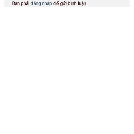
Bạn phải
đăng nhập
để gửi bình luận.
BẢN ĐỒ CỬA HÀNG