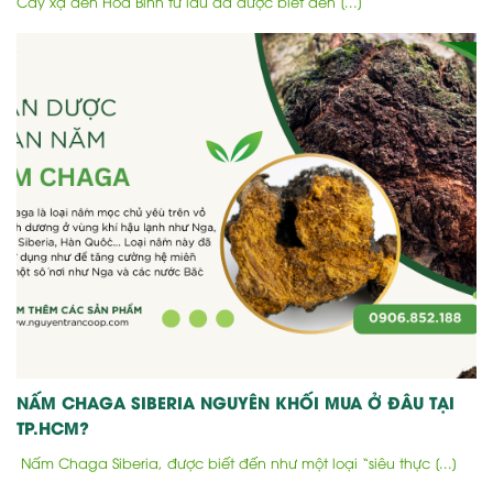
Cây xạ đen Hòa Bình từ lâu đã được biết đến [...]
NẤM CHAGA SIBERIA NGUYÊN KHỐI MUA Ở ĐÂU TẠI
TP.HCM?
Nấm Chaga Siberia, được biết đến như một loại “siêu thực [...]