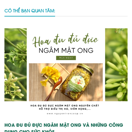
CÓ THỂ BẠN QUAN TÂM:
HOA ĐU ĐỦ ĐỰC NGÂM MẬT ONG VÀ NHỮNG CÔNG
DỤNG CHO SỨC KHỎE