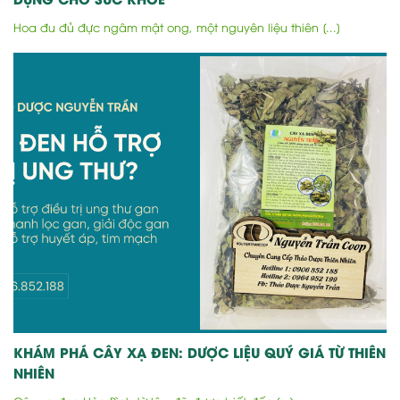
Hoa đu đủ đực ngâm mật ong, một nguyên liệu thiên [...]
KHÁM PHÁ CÂY XẠ ĐEN: DƯỢC LIỆU QUÝ GIÁ TỪ THIÊN
NHIÊN