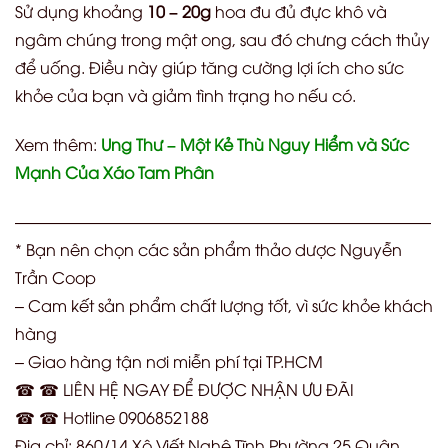
Sử dụng khoảng
10 – 20g
hoa đu đủ đực khô và
ngâm chúng trong mật ong, sau đó chưng cách thủy
để uống. Điều này giúp tăng cường lợi ích cho sức
khỏe của bạn và giảm tình trạng ho nếu có.
Xem thêm:
Ung Thư – Một Kẻ Thù Nguy Hiểm và Sức
Mạnh Của Xáo Tam Phân
——————————————————————————
* Bạn nên chọn các sản phẩm thảo dược Nguyễn
Trần Coop
– Cam kết sản phẩm chất lượng tốt, vì sức khỏe khách
hàng
– Giao hàng tận nơi miễn phí tại TP.HCM
☎ ☎ LIÊN HỆ NGAY ĐỂ ĐƯỢC NHẬN ƯU ĐÃI
☎ ☎ Hotline 0906852188
Địa chỉ: 860/14 Xô Viết Nghệ Tĩnh Phường 25 Quận