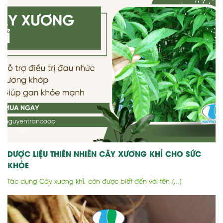
DƯỢC LIỆU THIÊN NHIÊN CÂY XƯƠNG KHỈ CHO SỨC
KHỎE
Tác dụng Cây xương khỉ, còn được biết đến với tên [...]