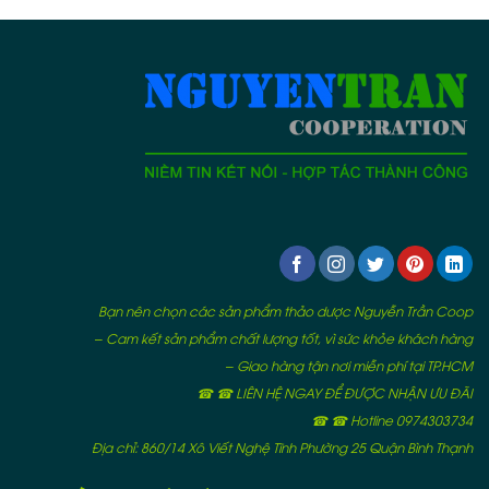
Bạn nên chọn các sản phẩm thảo dược Nguyễn Trần Coop
– Cam kết sản phẩm chất lượng tốt, vì sức khỏe khách hàng
– Giao hàng tận nơi miễn phí tại TP.HCM
☎ ☎ LIÊN HỆ NGAY ĐỂ ĐƯỢC NHẬN ƯU ĐÃI
☎ ☎ Hotline 0974303734
Địa chỉ: 860/14 Xô Viết Nghệ Tĩnh Phường 25 Quận Bình Thạnh