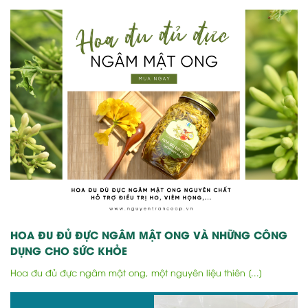
HOA ĐU ĐỦ ĐỰC NGÂM MẬT ONG VÀ NHỮNG CÔNG
DỤNG CHO SỨC KHỎE
Hoa đu đủ đực ngâm mật ong, một nguyên liệu thiên [...]