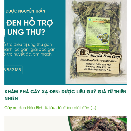
KHÁM PHÁ CÂY XẠ ĐEN: DƯỢC LIỆU QUÝ GIÁ TỪ THIÊN
NHIÊN
Cây xạ đen Hòa Bình từ lâu đã được biết đến [...]