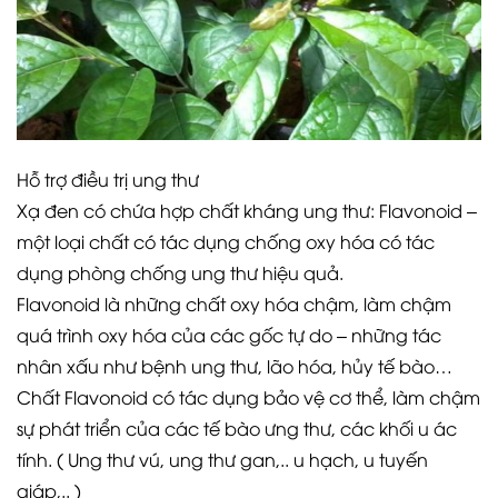
Hỗ trợ điều trị ung thư
Xạ đen có chứa hợp chất kháng ung thư: Flavonoid –
một loại chất có tác dụng chống oxy hóa có tác
dụng phòng chống ung thư hiệu quả.
Flavonoid là những chất oxy hóa chậm, làm chậm
quá trình oxy hóa của các gốc tự do – những tác
nhân xấu như bệnh ung thư, lão hóa, hủy tế bào…
Chất Flavonoid có tác dụng bảo vệ cơ thể, làm chậm
sự phát triển của các tế bào ưng thư, các khối u ác
tính. ( Ung thư vú, ung thư gan,.. u hạch, u tuyến
giáp,.. )