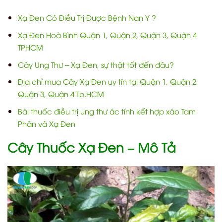
Xạ Đen Có Điều Trị Được Bệnh Nan Y ?
Xạ Đen Hoà Bình Quận 1, Quận 2, Quận 3, Quận 4
TPHCM
Cây Ung Thư – Xạ Đen, sự thật tốt đến đâu?
Địa chỉ mua Cây Xạ Đen uy tín tại Quận 1, Quận 2,
Quận 3, Quận 4 Tp.HCM
Bài thuốc điều trị ung thư ác tính kết hợp xáo Tam
Phân và Xạ Đen
Cây Thuốc Xạ Đen – Mô Tả