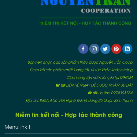
Bạn nên chọn các sản phẩm thảo dược Nguyễn Trần Coop
– Cam kết sản phẩm chất lượng tốt, vì sức khỏe khách hàng
– Giao hàng tận nơi miễn phí tại TP.HCM
☎ ☎ LIÊN HỆ NGAY ĐỂ ĐƯỢC NHẬN ƯU ĐÃI
☎ ☎ Hotline 0974303734
Địa chỉ: 860/14 Xô Viết Nghệ Tĩnh Phường 25 Quận Bình Thạnh
Niềm tin kết nối - Hợp tác thành công
Menu link 1