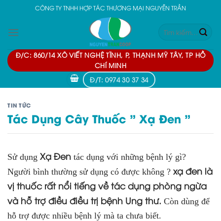
Skip
CÔNG TY TNHH HỢP TÁC THƯƠNG MẠI NGUYỄN TRẦN
to
Tìm
content
kiếm:
Đ/C: 860/14 XÔ VIẾT NGHỆ TĨNH, P, THẠNH MỸ TÂY, TP HỒ
CHÍ MINH
Đ/T: 0974 30 37 34
TIN TỨC
Tác Dụng Cây Thuốc ” Xạ Đen ”
Xạ Đen
Sử dụng
tác dụng với những bệnh lý gì?
xạ đen là
Người bình thường sử dụng có được không ?
vị thuốc rất nổi tiếng về tác dụng phòng ngừa
và hỗ trợ điều điều trị bệnh Ung thư.
Còn dùng để
hỗ trợ được nhiều bệnh lý mà ta chưa biết.