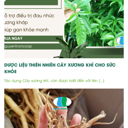
DƯỢC LIỆU THIÊN NHIÊN CÂY XƯƠNG KHỈ CHO SỨC
KHỎE
Tác dụng Cây xương khỉ, còn được biết đến với tên [...]