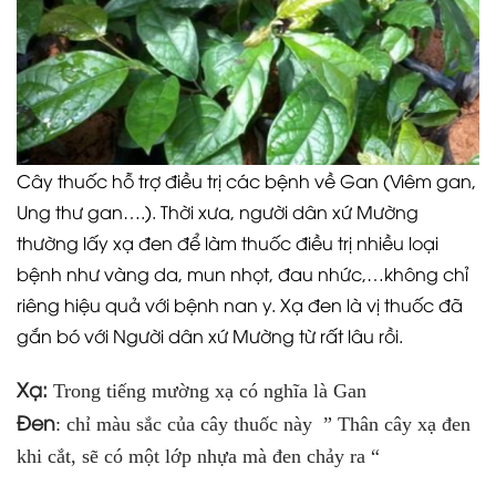
Cây thuốc hỗ trợ điều trị các bệnh về Gan (Viêm gan,
Ung thư gan….). Thời xưa, người dân xứ Mường
thường lấy xạ đen để làm thuốc điều trị nhiều loại
bệnh như vàng da, mun nhọt, đau nhức,…không chỉ
riêng hiệu quả với bệnh nan y. Xạ đen là vị thuốc đã
gắn bó với Người dân xứ Mường từ rất lâu rồi.
Xạ:
Trong tiếng mường xạ có nghĩa là Gan
Đen
: chỉ màu sắc của cây thuốc này ” Thân cây xạ đen
khi cắt, sẽ có một lớp nhựa mà đen chảy ra “