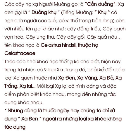
Các cây họ xạ Người Mường gọi là
“Cồn duồng”
, Xạ
đen gọi là ”
Duồng khụ
” (Tiếng Mường:
” Khụ “
có
nghĩa là người cao tuổi, có vị thế trong bản làng) còn
với nhiều tên gọi khác như : cây đồng triều, Cây bạch
vạn hoa, Cây ung thư, Cây dây gối, Cây quả nâu…
tên khoa học là
Celastrus hindsii, thuộc họ
Celastraceae
Theo các nhà khoa học thống kê cho biết, hiện nay
trong tự nhiên có 9 loại Xạ. Trong đó, phải kể đến các
loại Xạ quen thuộc như
Xạ Đen, Xạ Vàng, Xạ Đỏ, Xạ
Trắng, Xạ lai,..
Mỗi loại Xạ lại có hình dáng và đặc
điểm phân biệt khác nhau, mang đến những tác
dụng khác nhau.
*
Nhưng dùng là thuốc ngày nay chúng ta chỉ sử
dung ” Xạ Đen ” ngoài ra những loại xạ khác không
tác dụng