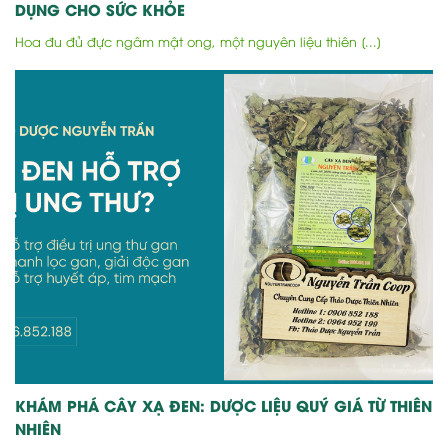
DỤNG CHO SỨC KHỎE
Hoa đu đủ đực ngâm mật ong, một nguyên liệu thiên [...]
KHÁM PHÁ CÂY XẠ ĐEN: DƯỢC LIỆU QUÝ GIÁ TỪ THIÊN
NHIÊN