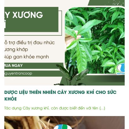
DƯỢC LIỆU THIÊN NHIÊN CÂY XƯƠNG KHỈ CHO SỨC
KHỎE
Tác dụng Cây xương khỉ, còn được biết đến với tên [...]