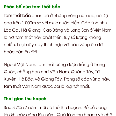
Phân bố của tam thất bắc
Tam thất bắc
phân bố ở những vùng núi cao, có độ
cao trên 1.000m so với mực nước biển. Các tỉnh như
Lào Cai, Hà Giang, Cao Bằng và Lạng Sơn ở Việt Nam
là nơi tam thất này phát triển, tuy số lượng không
nhiều. Loại cây này thích hợp với các vùng ôn đới
hoặc cận ôn đới.
Ngoài Việt Nam, tam thất cũng được trồng ở Trung
Quốc, chẳng hạn như Vân Nam, Quảng Tây, Tứ
Xuyên, Hồ Bắc, và Giang Tây. Trong số các vùng này,
tam thất Vân Nam được coi là loại tốt nhất.
Thời gian thu hoạch
Sau 3 đến 7 năm mới có thể thu hoạch. Rễ củ càng
lớn khi cây càng lâu năm. Quá trình thu hoạch và chế