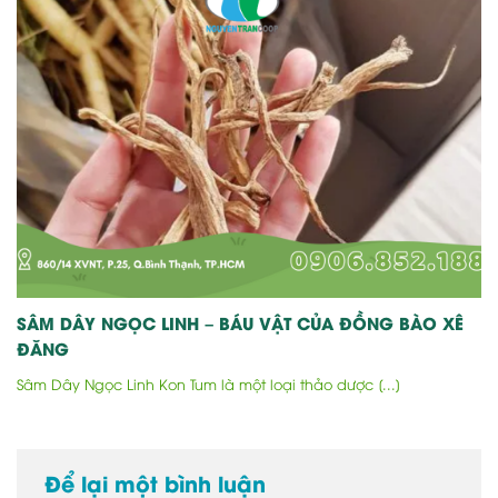
SÂM DÂY NGỌC LINH – BÁU VẬT CỦA ĐỒNG BÀO XÊ
ĐĂNG
Sâm Dây Ngọc Linh Kon Tum là một loại thảo dược [...]
Để lại một bình luận