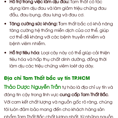
Hỗ trợ trong việc làm dịu đau:
Tam thất có tác
dụng làm dịu đau và làm giảm triệu chứng đau
đầu, đau bụng, đau lưng và đau cơ.
Tăng cường sức kháng: T
am thất bắc có khả năng
tăng cường hệ thống miễn dịch của cơ thể, giúp
cơ thể đề kháng với các bệnh truyền nhiễm và
bệnh viêm nhiễm.
Hỗ trợ tiêu hóa
: Loại cây này có thể giúp cải thiện
tiêu hóa và hấp thụ chất dinh dưỡng, đồng thời
làm dịu các triệu chứng viêm loét dạ dày.
Địa chỉ Tam Thất bắc uy tín TP.HCM
Thảo Dược Nguyễn Trần
tự hào là địa chỉ uy tín và
đáng tin cậy trong lĩnh vực
cung cấp Tam Thất Bắc
.
Với cam kết chất lượng và nguồn gốc rõ ràng, chúng
tôi luôn đảm bảo mang đến cho khách hàng sản
phẩm Tam Thất Bắc chất lượng nhất, từ những nguồn