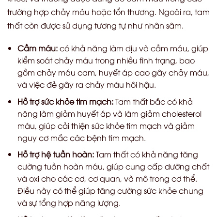
trường hợp chảy máu hoặc tổn thương. Ngoài ra, tam
thất còn được sử dụng tương tự như nhân sâm.
Cầm máu:
có khả năng làm dịu và cầm máu, giúp
kiểm soát chảy máu trong nhiều tình trạng, bao
gồm chảy máu cam, huyết áp cao gây chảy máu,
và việc đẻ gây ra chảy máu hôi hậu.
Hỗ trợ sức khỏe tim mạch:
Tam thất bắc có khả
năng làm giảm huyết áp và làm giảm cholesterol
máu, giúp cải thiện sức khỏe tim mạch và giảm
nguy cơ mắc các bệnh tim mạch.
Hỗ trợ hệ tuần hoàn:
Tam thất có khả năng tăng
cường tuần hoàn máu, giúp cung cấp dưỡng chất
và oxi cho các cơ, cơ quan, và mô trong cơ thể.
Điều này có thể giúp tăng cường sức khỏe chung
và sự tổng hợp năng lượng.