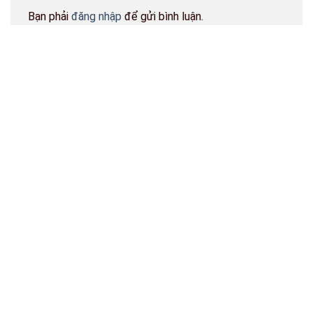
Bạn phải
đăng nhập
để gửi bình luận.
BẢN ĐỒ CỬA HÀNG