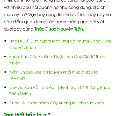
với nhiều câu hỏi quanh nó như công dụng, địa chỉ
mua uy tín? Vậy hãy cùng tìm hiểu về loại cây này và
các điểm quan trọng liên quan thông qua bài viết
dưới đây cùng
Thảo Dược Nguyễn Trần
.
Hoa Đu Đủ Đực Ngâm Mật Ong Và Những Công Dụng
Cho Sức Khỏe
Khám Phá Cây Xạ Đen: Dược Liệu Quý Giá Từ Thiên
Nhiên
Nấm Chaga Siberia Nguyên Khối mua ở đâu tại
TP.HCM?
Cây An Xoa Hỗ Trợ Điều Trị Bệnh Gan Từ Phương Pháp
Thiên Nhiên
Dược liệu thiên nhiên Cây Xương Khỉ cho sức khỏe
Tam thất bắc là gì?