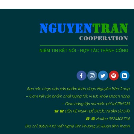
Bạn nên chọn các sản phẩm thảo dược Nguyễn Trần Coop
– Cam kết sản phẩm chất lượng tốt, vì sức khỏe khách hàng
– Giao hàng tận nơi miễn phí tại TP.HCM
☎ ☎ LIÊN HỆ NGAY ĐỂ ĐƯỢC NHẬN ƯU ĐÃI
☎ ☎ Hotline 0974303734
Địa chỉ: 860/14 Xô Viết Nghệ Tĩnh Phường 25 Quận Bình Thạnh