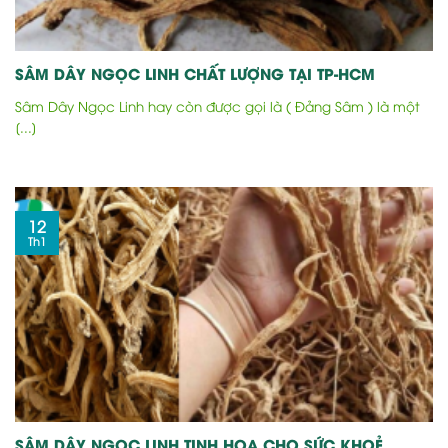
SÂM DÂY NGỌC LINH CHẤT LƯỢNG TẠI TP-HCM
Sâm Dây Ngọc Linh hay còn được gọi là ( Đảng Sâm ) là một
[...]
12
Th1
SÂM DÂY NGỌC LINH TINH HOA CHO SỨC KHOẺ