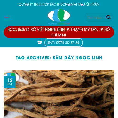
Skip
CÔNG TY TNHH HỢP TÁC THƯƠNG MẠI NGUYỄN TRẦN
to
Tìm
content
kiếm:
Đ/C: 860/14 XÔ VIẾT NGHỆ TĨNH, P, THẠNH MỸ TÂY, TP HỒ
CHÍ MINH
Đ/T: 0974 30 37 34
TAG ARCHIVES:
SÂM DÂY NGỌC LINH
12
Th1