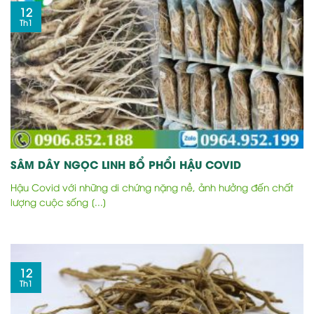
12
Th1
SÂM DÂY NGỌC LINH BỔ PHỔI HẬU COVID
Hậu Covid với những di chứng nặng nề, ảnh hưởng đến chất
lượng cuộc sống [...]
12
Th1