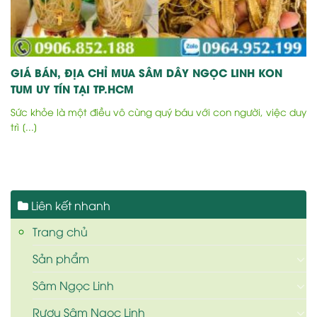
GIÁ BÁN, ĐỊA CHỈ MUA SÂM DÂY NGỌC LINH KON
TUM UY TÍN TẠI TP.HCM
Sức khỏe là một điều vô cùng quý báu với con người, việc duy
trì [...]
Liên kết nhanh
Trang chủ
Sản phẩm
Sâm Ngọc Linh
Rượu Sâm Ngọc Linh