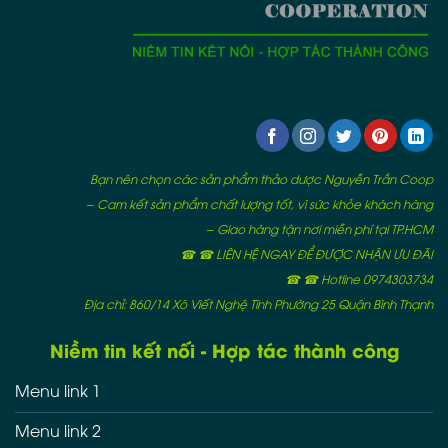
Bạn nên chọn các sản phẩm thảo dược Nguyễn Trần Coop
– Cam kết sản phẩm chất lượng tốt, vì sức khỏe khách hàng
– Giao hàng tận nơi miễn phí tại TP.HCM
☎ ☎ LIÊN HỆ NGAY ĐỂ ĐƯỢC NHẬN ƯU ĐÃI
☎ ☎ Hotline 0974303734
Địa chỉ: 860/14 Xô Viết Nghệ Tĩnh Phường 25 Quận Bình Thạnh
Niềm tin kết nối - Hợp tác thành công
Menu link 1
Menu link 2