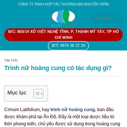
Skip
CÔNG TY TNHH HỢP TÁC THƯƠNG MẠI NGUYỄN TRẦN
to
Tìm
content
kiếm:
Đ/C: 860/14 XÔ VIẾT NGHỆ TĨNH, P, THẠNH MỸ TÂY, TP HỒ
CHÍ MINH
Đ/T: 0974 30 37 34
TIN TỨC
Trinh nữ hoàng cung có tác dụng
gì?
Mục lục
Crinum Latifolium, hay
trinh nữ hoàng cung
, ban đầu
được khám phá tại Ấn Độ. Đây là một loại dược liệu từ