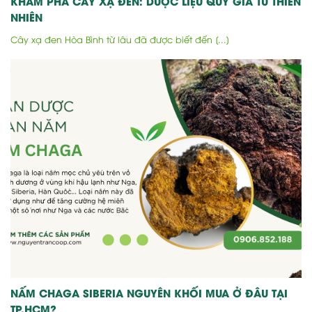
KHÁM PHÁ CÂY XẠ ĐEN: DƯỢC LIỆU QUÝ GIÁ TỪ THIÊN
NHIÊN
Cây xạ đen Hòa Bình từ lâu đã được biết đến [...]
NẤM CHAGA SIBERIA NGUYÊN KHỐI MUA Ở ĐÂU TẠI
TP.HCM?