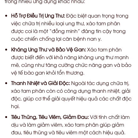
trong nhiều ứng dụng khác nhau:
Hỗ Trợ Điều Trị Ung Thư:
Đặc biệt quan trọng trong
việc chữa trị nhiều loại ung thư, xáo tam phân
được coi là một “đồng minh” đáng tin cậy trong
cuộc chiến chống lại căn bệnh nan y.
Kháng Ung Thư và Bảo Vệ Gan:
Xáo tam phân
được biết đến với khả năng kháng ung thư mạnh
mẽ, cũng như tăng cường chức năng gan và bảo
vệ tế bào gan khỏi tổn thương.
Thanh Nhiệt và Giải Độc:
Ngoài tác dụng chữa trị,
xáo tam phân còn có công dụng thanh nhiệt, giải
độc, giúp cơ thể giải quyết hiệu quả các chất độc
hại.
Tiêu Thũng, Tiêu Viêm, Giảm Đau:
Với tính chất làm
dịu và làm giảm viêm, xáo tam phân giúp giảm
đau, tiêu thũng và tiêu viêm một cách hiệu quả.