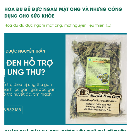
HOA ĐU ĐỦ ĐỰC NGÂM MẬT ONG VÀ NHỮNG CÔNG
DỤNG CHO SỨC KHỎE
Hoa đu đủ đực ngâm mật ong, một nguyên liệu thiên [...]