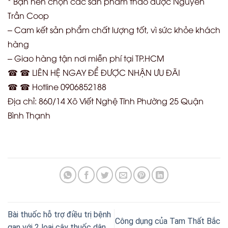
* Bạn nên chọn các sản phẩm thảo dược Nguyễn
Trần Coop
– Cam kết sản phẩm chất lượng tốt, vì sức khỏe khách
hàng
– Giao hàng tận nơi miễn phí tại TP.HCM
☎ ☎ LIÊN HỆ NGAY ĐỂ ĐƯỢC NHẬN ƯU ĐÃI
☎ ☎ Hotline 0906852188
Địa chỉ: 860/14 Xô Viết Nghệ Tĩnh Phường 25 Quận
Bình Thạnh
Bài thuốc hỗ trợ điều trị bệnh
Công dụng của Tam Thất Bắc
gan với 2 loại cây thuốc dân