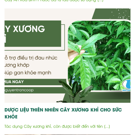
DƯỢC LIỆU THIÊN NHIÊN CÂY XƯƠNG KHỈ CHO SỨC
KHỎE
Tác dụng Cây xương khỉ, còn được biết đến với tên [...]