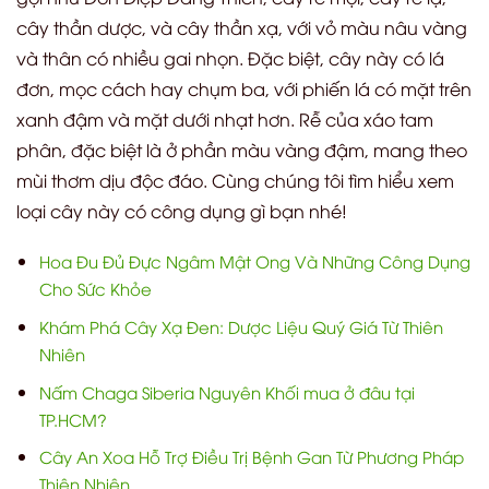
cây thần dược, và cây thần xạ, với vỏ màu nâu vàng
và thân có nhiều gai nhọn. Đặc biệt, cây này có lá
đơn, mọc cách hay chụm ba, với phiến lá có mặt trên
xanh đậm và mặt dưới nhạt hơn. Rễ của xáo tam
phân, đặc biệt là ở phần màu vàng đậm, mang theo
mùi thơm dịu độc đáo. Cùng chúng tôi tìm hiểu xem
loại cây này có công dụng gì bạn nhé!
Hoa Đu Đủ Đực Ngâm Mật Ong Và Những Công Dụng
Cho Sức Khỏe
Khám Phá Cây Xạ Đen: Dược Liệu Quý Giá Từ Thiên
Nhiên
Nấm Chaga Siberia Nguyên Khối mua ở đâu tại
TP.HCM?
Cây An Xoa Hỗ Trợ Điều Trị Bệnh Gan Từ Phương Pháp
Thiên Nhiên