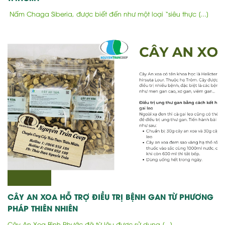
Nấm Chaga Siberia, được biết đến như một loại “siêu thực [...]
CÂY AN XOA HỖ TRỢ ĐIỀU TRỊ BỆNH GAN TỪ PHƯƠNG
PHÁP THIÊN NHIÊN
Cây An Xoa Bình Phước đã từ lâu được sử dụng [...]