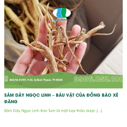
SÂM DÂY NGỌC LINH – BÁU VẬT CỦA ĐỒNG BÀO XÊ
ĐĂNG
Sâm Dây Ngọc Linh Kon Tum là một loại thảo dược [...]