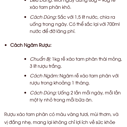
xáo tam phân khô.
Cách Dùng:
Sắc với 1,5 lít nước, chia ra
uống trong ngày. Có thể sắc lại với 700ml
nước để đỡ lãng phí.
Cách Ngâm Rượu:
Chuẩn Bị:
1kg rễ xáo tam phân thái mỏng,
3 lít rượu trắng.
Cách Ngâm:
Ngâm rễ xáo tam phân với
rượu trong khoảng 1 tháng.
Cách Dùng:
Uống 2 lần mỗi ngày, mỗi lần
một ly nhỏ trong mỗi bữa ăn.
Rượu xáo tam phân có màu vàng tươi, mùi thơm, và
vị đắng nhẹ, mang lại không chỉ lợi ích về sức khỏe