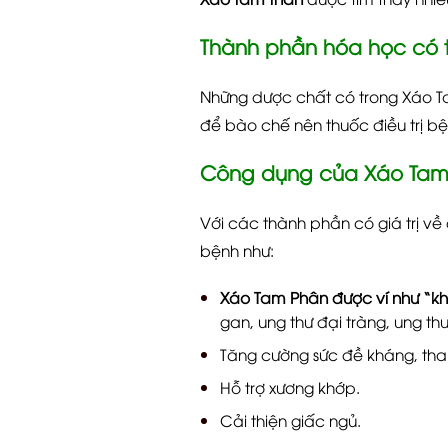
Thành phần hóa học có 
Những dược chất có trong Xáo Tam
để bào chế nên thuốc điều trị bệ
Công dụng của Xáo Tam
Với các thành phần có giá trị về 
bệnh như:
Xáo Tam Phân được ví như “khắc
gan, ung thư đại tràng, ung th
Tăng cường sức đề kháng, than
Hỗ trợ xương khớp.
Cải thiện giấc ngủ.