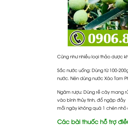
Cũng như nhiều loại thảo dược k
Sắc nước uống: Dùng từ 100-200g r
nước. Nên dùng nước Xáo Tam Ph
Ngâm rượu: Dùng rễ cây mang rửa
vào bình thủy tinh, đổ ngập đầ
mỗi ngày không quá 1 chén nhỏ (
Các bài thuốc hỗ trợ điều