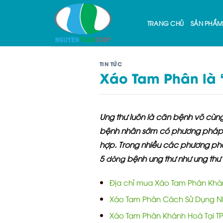
Skip
to
TRANG CHỦ
SẢN PHẨM
content
TIN TỨC
Xáo Tam Phân là “
Ung thư luôn là căn bệnh vô cùng 
bệnh nhân sớm có phương pháp đ
hợp. Trong nhiều các phương pháp
5
bệnh ung thư như ung thư g
dòng
Địa chỉ mua Xáo Tam Phân Khá
Xáo Tam Phân Cách Sử Dụng N
Xáo Tam Phân Khánh Hoà Tại 