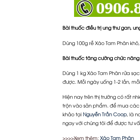
Bài thuốc điều trị ung thư gan, un
Dùng 100g rễ Xáo Tam Phân khô, rử
Bài thuốc tăng cường chức năng s
Dùng 1 kg Xáo Tam Phân rửa sạch,
được. Mỗi ngày uống 1-2 lần, mỗ
Hiện nay trên thị trường có rất n
trộn vào sản phẩm. để mua các 
khảo tại
Nguyễn Trần Coop
, là n
ngay với chúng tôi để được tư vấ
>>>>Xem thêm:
Xáo Tam Phân