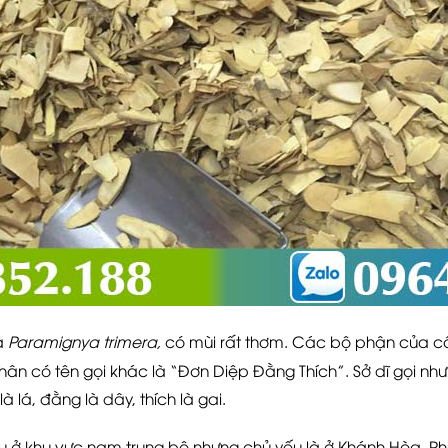
à
Paramignya trimera,
có mùi rất thơm. Các bộ phận của cây
hân có tên gọi khác là “Đơn Diệp Đằng Thích”. Sở dĩ gọi như
là lá, đằng là dây, thích là gai.
u ở khu vực nam trung bộ nhưng chủ yếu là ở Khánh Hòa, Phú