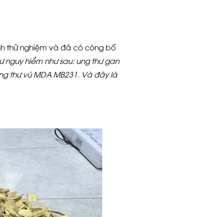
ành thử nghiệm và đã có công bố
hư nguy hiểm như sau: ung thư gan
ung thư vú MDA MB231. Và đây là