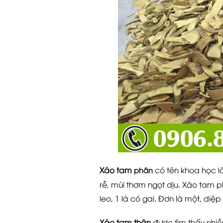
Xáo tam
có tên khoa học l
phân
rễ, mùi thơm ngọt dịu. Xáo tam p
leo, 1 lá có gai. Đơn là một, diệp 
Xáo tam thân
được tìm thấy nhiề