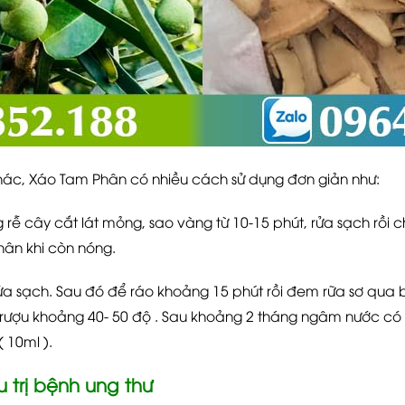
hác, Xáo Tam Phân có nhiều cách sử dụng đơn giản như:
ễ cây cắt lát mỏng, sao vàng từ 10-15 phút, rửa sạch rồi ch
ân khi còn nóng.
 sạch. Sau đó để ráo khoảng 15 phút rồi đem rữa sơ qua b
y rượu khoảng 40- 50 độ . Sau khoảng 2 tháng ngâm nước c
 10ml ).
 trị bệnh ung thư