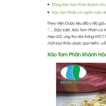
Dùng Xáo Tam Phân Khánh Hòa n
Xáo Tam Phân có ngâm rượu đ
Theo Viện Dược liệu (Bộ y tế) g
“…
Đặc biệt, Xáo Tam Phân có tác
Hep-G2, ung thư đại tràng HTC11
một loại thảo dược quý hiếm, c
Xáo Tam Phân Khánh Hòa