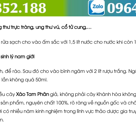
g thư trực tràng, ung thư vú, cổ tử cung,…
a sạch cho vào ấm sắc với 1,5 lít nước cho nước khi còn 1 l
inh lý nam giới
 để ráo. Sau đó cho vào bình ngâm với 2 lít rượu trắng. Ngâ
i lần không quá 50ml.
hiều cây
Xáo Tam Phân
giả, không phải cây Khánh hòa khôn
sản phẩm, nguyên chất 100%, rõ ràng về nguồn gốc và chấ
ơi có nhiều năm kinh nghiệm trong lĩnh vực thảo dược gia truyền
n.