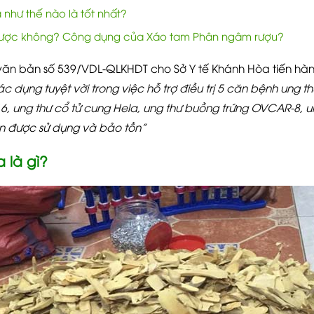
hư thế nào là tốt nhất?
ược không? Công dụng của Xáo tam Phân ngâm rượu?
ửi văn bản số 539/VDL-QLKHDT cho Sở Y tế Khánh Hòa tiến h
 dụng tuyệt vời trong việc hỗ trợ điều trị 5 căn bệnh ung t
6, ung thư cổ tử cung Hela, ung thư buồng trứng OVCAR-8, 
ần được sử dụng và bảo tồn”
 là gì?