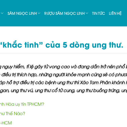
SÂM NGỌC LINH
RƯỢU SÂM NGỌC LINH
TIN TỨC
LIÊN HỆ
khắc tinh” của 5 dòng ung thư.
nguy hiểm, tỉ lệ gây tử vong cao và đang dần trở nên phổ biế
iều trị thích hợp, những người khỏe mạnh cũng sẽ có ph
 hỗ trợ điều trị các bệnh ung thư thì
Xáo Tam Phân khánh
an, ung thư vú, ung thư cổ tử cung, ung thư buồng trứng, ung
nh Hòa uy tín TPHCM?
hư Thế Nào?
TP-HCM