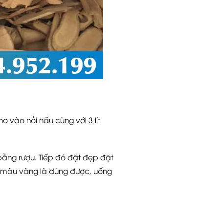
o vào nồi nấu cùng với 3 lít
ằng rượu. Tiếp đó đặt đẹp đặt
ó màu vàng là dùng được, uống