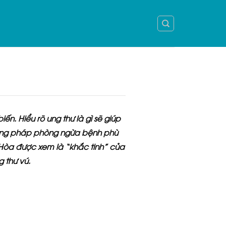
n. Hiểu rõ ung thư là gì sẽ giúp
ương pháp phòng ngừa bệnh phù
 Hòa
được xem là “khắc tinh” của
 thư vú.