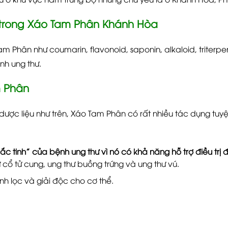
trong Xáo Tam Phân Khánh Hòa
 Phân như coumarin, flavonoid, saponin, alkaloid, triterpe
nh ung thư.
 Phân
dược liệu như trên, Xáo Tam Phân có rất nhiều tác dụng tuyệt 
 tinh” của bệnh ung thư vì nó có khả năng hỗ trợ điều trị đ
ư cổ tử cung, ung thư buồng trứng và ung thư vú.
h lọc và giải độc cho cơ thể.