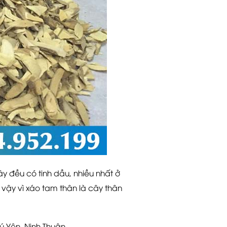
 đều có tinh dầu, nhiều nhất ở
 vậy vì xáo tam thân là cây thân
 Yên, Ninh Thuận.