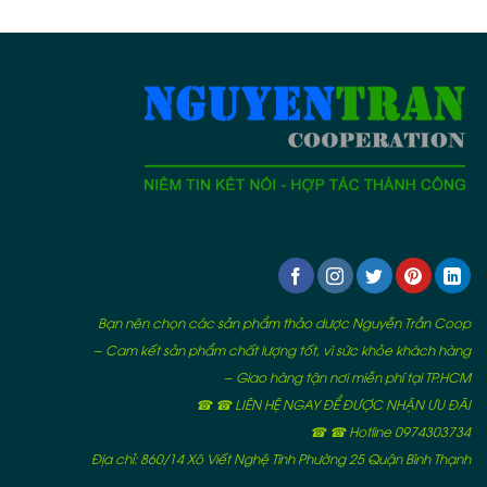
Bạn nên chọn các sản phẩm thảo dược Nguyễn Trần Coop
– Cam kết sản phẩm chất lượng tốt, vì sức khỏe khách hàng
– Giao hàng tận nơi miễn phí tại TP.HCM
☎ ☎ LIÊN HỆ NGAY ĐỂ ĐƯỢC NHẬN ƯU ĐÃI
☎ ☎ Hotline 0974303734
Địa chỉ: 860/14 Xô Viết Nghệ Tĩnh Phường 25 Quận Bình Thạnh