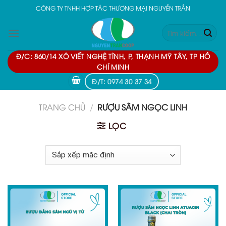
Skip
CÔNG TY TNHH HỢP TÁC THƯƠNG MẠI NGUYỄN TRẦN
to
Tìm
content
kiếm:
Đ/C: 860/14 XÔ VIẾT NGHỆ TĨNH, P, THẠNH MỸ TÂY, TP HỒ
CHÍ MINH
Đ/T: 0974 30 37 34
TRANG CHỦ
/
RƯỢU SÂM NGỌC LINH
LỌC