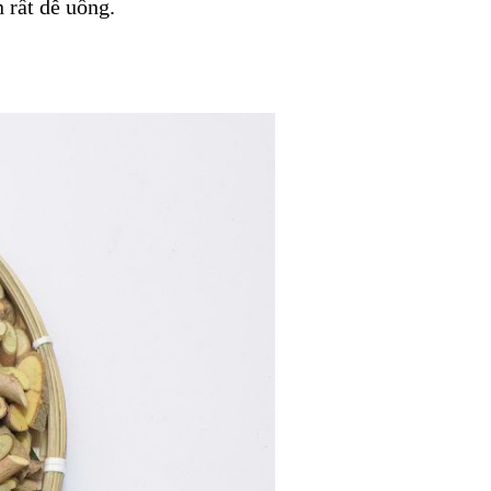
 rất dễ uống.