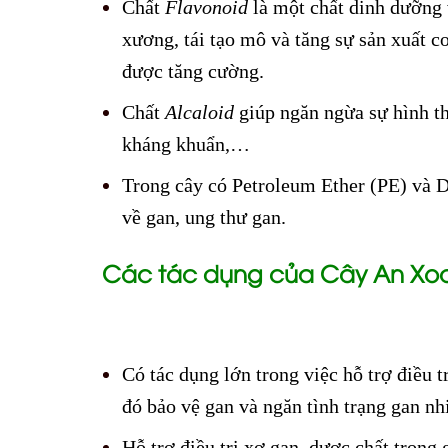
Chất
Flavonoid
là một chất dinh dưỡng 
xương, tái tạo mô và tăng sự sản xuất c
được tăng cường.
Chất
Alcaloid
giúp ngăn ngừa sự hình th
kháng khuẩn,…
Trong cây có Petroleum Ether (PE) và D
về gan, ung thư gan.
Các tác dụng của Cây An Xo
Có tác dụng lớn trong việc hỗ trợ điều t
đó bảo vệ gan và ngăn tình trạng gan n
Hỗ trợ điều trị xơ gan, dược chất trong g