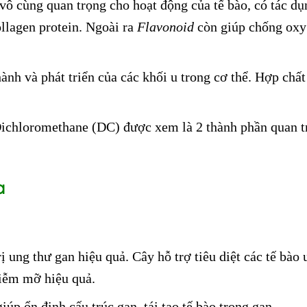
vô cùng quan trọng cho hoạt động của tế bào, có tác dụ
ollagen protein. Ngoài ra
Flavonoid
còn giúp chống oxy
ành và phát triển của các khối u trong cơ thể. Hợp chấ
ichloromethane (DC) được xem là 2 thành phần quan trọn
a
rị ung thư gan hiệu quả. Cây hỗ trợ tiêu diệt các tế bào
hiễm mỡ hiệu quả.
iúp ổn định cấu trúc gan, tái tạo tế bào trong gan.