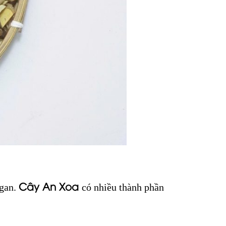
Cây An Xoa
 gan.
có nhiều thành phần