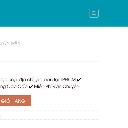
UYỄN TRẦN
g dụng, địa chỉ, giá bán tại TPHCM ✔️
ng Cao Cấp ✔️ Miễn Phí Vận Chuyển
 GIỎ HÀNG
n