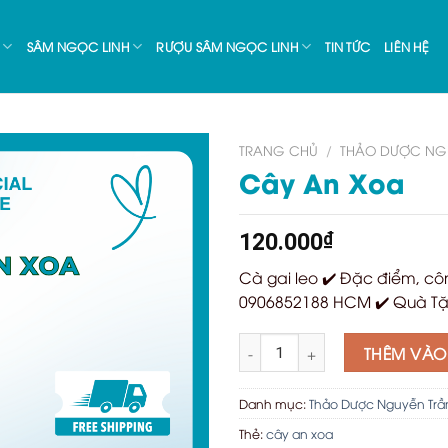
SÂM NGỌC LINH
RƯỢU SÂM NGỌC LINH
TIN TỨC
LIÊN HỆ
TRANG CHỦ
/
THẢO DƯỢC NG
Cây An Xoa
120.000
₫
Cà gai leo ✔️ Đặc điểm, côn
0906852188 HCM ✔️ Quà Tặ
Cây An Xoa số lượng
THÊM VÀO
Danh mục:
Thảo Dược Nguyễn Trầ
Thẻ:
cây an xoa