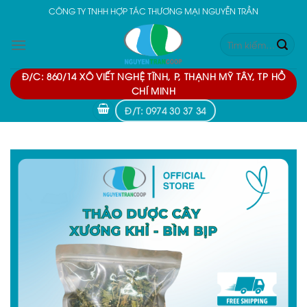
Skip
CÔNG TY TNHH HỢP TÁC THƯƠNG MẠI NGUYỄN TRẦN
to
Tìm
content
kiếm:
Đ/C: 860/14 XÔ VIẾT NGHỆ TĨNH, P, THẠNH MỸ TÂY, TP HỒ
CHÍ MINH
Đ/T: 0974 30 37 34