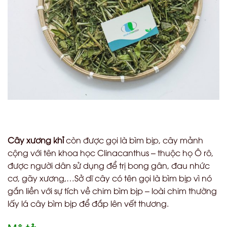
Cây xương khỉ
còn được gọi là bìm bịp, cây mảnh
cộng với tên khoa học Clinacanthus – thuộc họ Ô rô,
được người dân sử dụng để trị bong gân, đau nhức
cơ, gãy xương,…Sở dĩ cây có tên gọi là bìm bịp vì nó
gắn liền với sự tích về chim bìm bịp – loài chim thường
lấy lá cây bìm bịp để đắp lên vết thương.