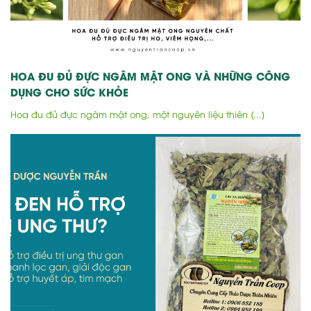
HOA ĐU ĐỦ ĐỰC NGÂM MẬT ONG VÀ NHỮNG CÔNG
DỤNG CHO SỨC KHỎE
Hoa đu đủ đực ngâm mật ong, một nguyên liệu thiên [...]