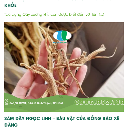
KHỎE
Tác dụng Cây xương khỉ, còn được biết đến với tên [...]
SÂM DÂY NGỌC LINH – BÁU VẬT CỦA ĐỒNG BÀO XÊ
ĐĂNG