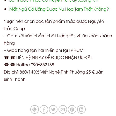
Mất Ngủ Có Uống Được Nụ Hoa Tam Thất Không?
* Bạn nên chọn các sản phẩm thảo dược Nguyễn
Trần Coop
– Cam kết sản phẩm chất lượng tốt, vì sức khỏe khách
hàng
– Giao hàng tận nơi miễn phí tại TP.HCM
☎ ☎ LIÊN HỆ NGAY ĐỂ ĐƯỢC NHẬN ƯU ĐÃI
☎ ☎ Hotline 0906852188
Địa chỉ: 860/14 Xô Viết Nghệ Tĩnh Phường 25 Quận
Bình Thạnh