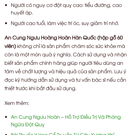
Người có nguy cơ đột quỵ cao: tiểu đường, cao
huyết áp.
Người cao tuổi, làm việc trí óc, suy giảm trí nhớ.
An Cung Ngưu Hoàng Hoàn Hàn Quốc (hộp gỗ 60
viên)
không chỉ là sản phẩm chăm sóc sức khỏe mà
còn là một món quà ý nghĩa. Cách sử dụng và nhận
biết sản phẩm chính hãng giúp người tiêu dùng an
tâm về chất lượng và hiệu quả của sản phẩm. Lưu ý
đọc kỹ hướng dẫn sử dụng và tư vấn bác sĩ nếu cần
thiết trước khi bắt đầu sử dụng.
Xem thêm:
An Cung Ngưu Hoàn – Hỗ Trợ Điều Trị Và Phòng
Ngừa Đột Quỵ
Bài Thuốc Y Học Cổ Truyền Từ Cây Xương Khỉ