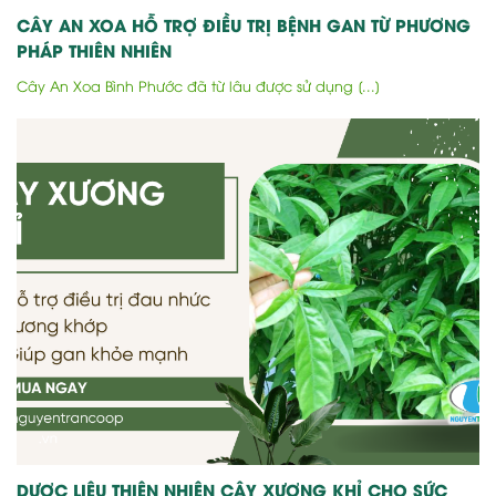
CÂY AN XOA HỖ TRỢ ĐIỀU TRỊ BỆNH GAN TỪ PHƯƠNG
PHÁP THIÊN NHIÊN
Cây An Xoa Bình Phước đã từ lâu được sử dụng [...]
DƯỢC LIỆU THIÊN NHIÊN CÂY XƯƠNG KHỈ CHO SỨC