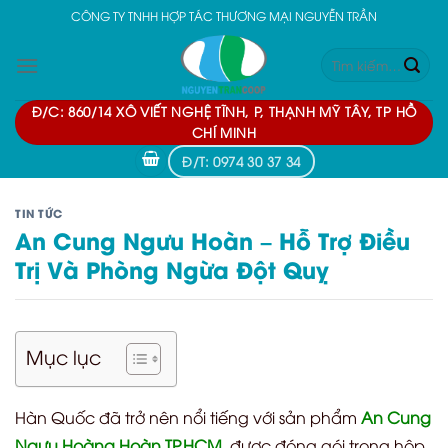
Skip
CÔNG TY TNHH HỢP TÁC THƯƠNG MẠI NGUYỄN TRẦN
to
Tìm
content
kiếm:
Đ/C: 860/14 XÔ VIẾT NGHỆ TĨNH, P, THẠNH MỸ TÂY, TP HỒ
CHÍ MINH
Đ/T: 0974 30 37 34
TIN TỨC
An Cung Ngưu Hoàn – Hỗ Trợ Điều
Trị Và Phòng Ngừa Đột Quỵ
Mục lục
Hàn Quốc đã trở nên nổi tiếng với sản phẩm
An Cung
Ngưu Hoàng Hoàn TP.HCM
,
được đóng gói trong hộp