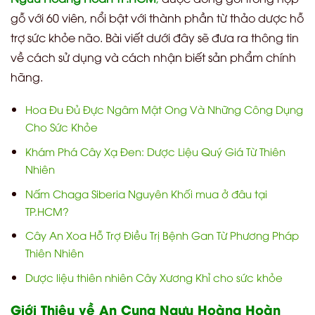
gỗ với 60 viên, nổi bật với thành phần từ thảo dược hỗ
trợ sức khỏe não. Bài viết dưới đây sẽ đưa ra thông tin
về cách sử dụng và cách nhận biết sản phẩm chính
hãng.
Hoa Đu Đủ Đực Ngâm Mật Ong Và Những Công Dụng
Cho Sức Khỏe
Khám Phá Cây Xạ Đen: Dược Liệu Quý Giá Từ Thiên
Nhiên
Nấm Chaga Siberia Nguyên Khối mua ở đâu tại
TP.HCM?
Cây An Xoa Hỗ Trợ Điều Trị Bệnh Gan Từ Phương Pháp
Thiên Nhiên
Dược liệu thiên nhiên Cây Xương Khỉ cho sức khỏe
Giới Thiệu về An Cung Ngưu Hoàng Hoàn