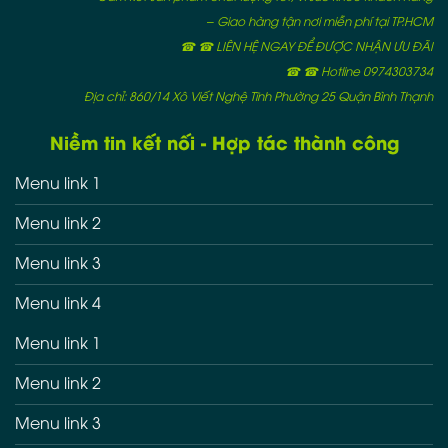
– Giao hàng tận nơi miễn phí tại TP.HCM
☎ ☎ LIÊN HỆ NGAY ĐỂ ĐƯỢC NHẬN ƯU ĐÃI
☎ ☎ Hotline 0974303734
Địa chỉ: 860/14 Xô Viết Nghệ Tĩnh Phường 25 Quận Bình Thạnh
Niềm tin kết nối - Hợp tác thành công
Menu link 1
Menu link 2
Menu link 3
Menu link 4
Menu link 1
Menu link 2
Menu link 3