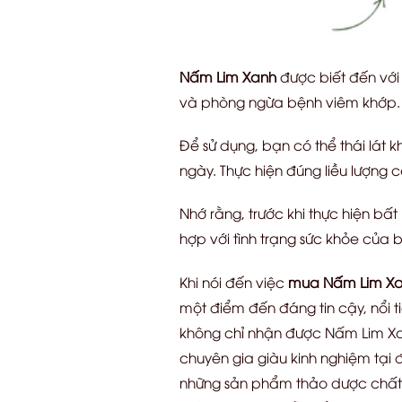
Nấm Lim Xanh
được biết đến với 
và phòng ngừa bệnh viêm khớp.
Để sử dụng, bạn có thể thái lát 
ngày. Thực hiện đúng liều lượng c
Nhớ rằng, trước khi thực hiện b
hợp với tình trạng sức khỏe của 
Khi nói đến việc
mua Nấm Lim X
một điểm đến đáng tin cậy, nổi t
không chỉ nhận được Nấm Lim Xa
chuyên gia giàu kinh nghiệm tại
những sản phẩm thảo dược chất l