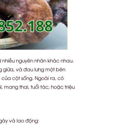
từ nhiều nguyên nhân khác nhau.
ng giữa, và đau lưng một bên
 của cột sống. Ngoài ra, có
 mang thai, tuổi tác, hoặc triệu
gày và lao động: