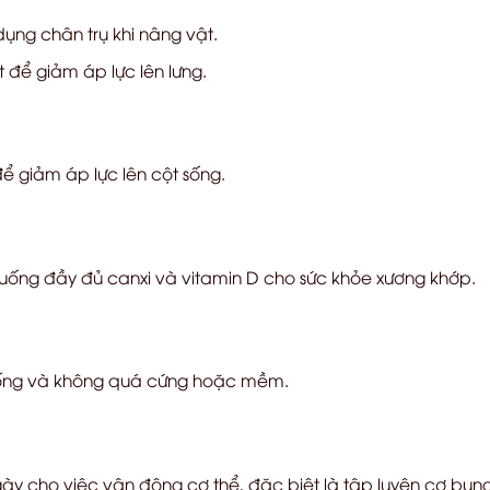
dụng chân trụ khi nâng vật.
 để giảm áp lực lên lưng.
ể giảm áp lực lên cột sống.
ống đầy đủ canxi và vitamin D cho sức khỏe xương khớp.
sống và không quá cứng hoặc mềm.
ày cho việc vận động cơ thể, đặc biệt là tập luyện cơ bụng