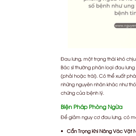
Đau lưng, một trạng thái khó ch
Bác sĩ thường phân loại đau lưng
(phải hoặc trái). Có thể xuất ph
những nguyên nhân khác như thói 
chứng của bệnh lý.
Biện Pháp Phòng Ngừa
Để giảm nguy cơ đau lưng, có mộ
Cẩn Trọng Khi Nâng Vác Vật 