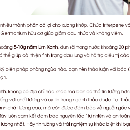
nhiều thành phần có lợi cho xương khớp. Chứa triterpene v
 Germanium hữu cơ giúp giảm đau nhức và kháng viêm.
khoảng
5-10g nấm Lim Xanh
, đun sôi trong nước khoảng 20 p
ó thể giúp cải thiện tình trạng đau lưng và hỗ trợ điều trị c
ất kỳ biện pháp phòng ngừa nào, bạn nên thảo luận với bác
bạn.
anh
, không có địa chỉ nào khác mà bạn có thể tin tưởng hơ
iếng với chất lượng và uy tín trong ngành thảo dược. Tại Th
nh chất lượng cao, mà còn được đảm bảo về nguồn gốc và 
 đây luôn cam kết đảm bảo nguyên tắc “tự nhiên và an toà
ượng nhất. Hãy tin tưởng và trải nghiệm sự khác biệt khi 