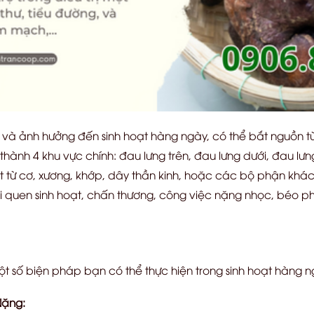
ịu và ảnh hưởng đến sinh hoạt hàng ngày, có thể bắt nguồn 
 thành 4 khu vực chính: đau lưng trên, đau lưng dưới, đau lư
át từ cơ, xương, khớp, dây thần kinh, hoặc các bộ phận khác
quen sinh hoạt, chấn thương, công việc nặng nhọc, béo phì,
t số biện pháp bạn có thể thực hiện trong sinh hoạt hàng n
Nặng: