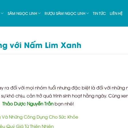
SÂM NGỌC LINH
RƯỢU SÂM NGỌC LINH
TIN TỨC
LIÊN HỆ
lưng với Nấm Lim Xanh
ảy ra đối với mọi nhóm tuổi nhưng đặc biệt là đối với những 
ự khó chịu, cản trở quá trình sinh hoạt hằng ngày. Cùng xem 
Thảo Dược Nguyễn Trần
bạn nhé!
 Và Những Công Dụng Cho Sức Khỏe
u Quý Giá Từ Thiên Nhiên