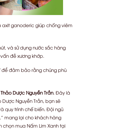
à axit ganoderic giúp chống viêm
hút, và sử dụng nước sắc hàng
ác vấn đề xương khớp.
 sĩ để đảm bảo rằng chúng phù
n
Thảo Dược Nguyễn Trần
. Đây là
ảo Dược Nguyễn Trần, bạn sẽ
quy trình chế biến. Đội ngũ
n,” mang lại cho khách hàng
bạn chọn mua Nấm Lim Xanh tại