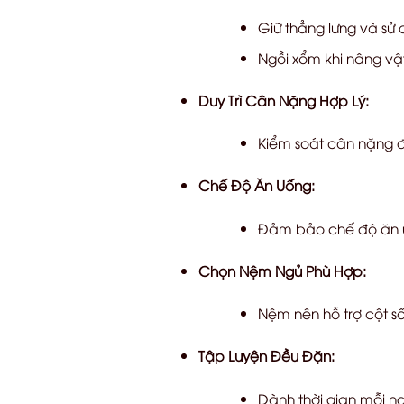
Giữ thẳng lưng và sử 
Ngồi xổm khi nâng vật
Duy Trì Cân Nặng Hợp Lý:
Kiểm soát cân nặng đ
Chế Độ Ăn Uống:
Đảm bảo chế độ ăn u
Chọn Nệm Ngủ Phù Hợp:
Nệm nên hỗ trợ cột 
Tập Luyện Đều Đặn:
Dành thời gian mỗi ng