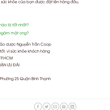
 sức khỏe của bạn được đặt lên hàng đầu.
ào là tốt nhất?
 ngâm mật ong?
hảo dược Nguyễn Trần Coop
ốt, vì sức khỏe khách hàng
 TP.HCM
ẬN ƯU ĐÃI
h Phường 25 Quận Bình Thạnh