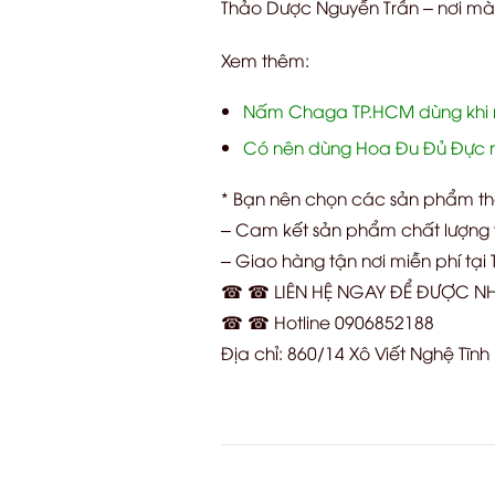
Thảo Dược Nguyễn Trần – nơi mà
Xem thêm:
Nấm Chaga TP.HCM dùng khi n
Có nên dùng Hoa Đu Đủ Đực
* Bạn nên chọn các sản phẩm t
– Cam kết sản phẩm chất lượng t
– Giao hàng tận nơi miễn phí tại
☎ ☎ LIÊN HỆ NGAY ĐỂ ĐƯỢC NH
☎ ☎ Hotline 0906852188
Địa chỉ: 860/14 Xô Viết Nghệ Tĩn