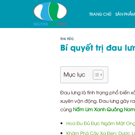
Skip
to
TRANG CHỦ
SẢN PHẨM
content
TIN TỨC
Bí quyết trị đau 
Mục lục
Đau lưng là tình trạng phổ biến x
xuyên vận động. Đau lưng gây ra s
cùng
Nấm Lim Xanh Quảng Nam
Hoa Đu Đủ Đực Ngâm Mật Ong
Khám Phá Cây Xạ Đen: Dược Liệ