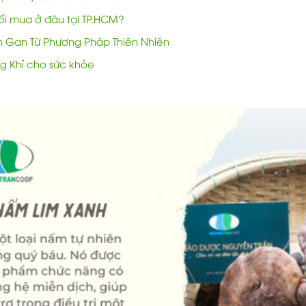
i mua ở đâu tại TP.HCM?
nh Gan Từ Phương Pháp Thiên Nhiên
ng Khỉ cho sức khỏe