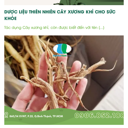
DƯỢC LIỆU THIÊN NHIÊN CÂY XƯƠNG KHỈ CHO SỨC
KHỎE
Tác dụng Cây xương khỉ, còn được biết đến với tên [...]