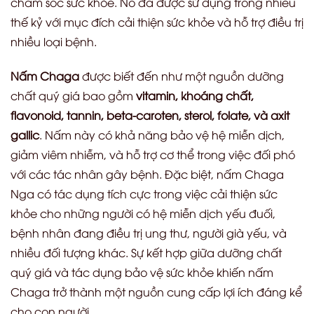
chăm sóc sức khỏe. Nó đã được sử dụng trong nhiều
thế kỷ với mục đích cải thiện sức khỏe và hỗ trợ điều trị
nhiều loại bệnh.
Nấm Chaga
được biết đến như một nguồn dưỡng
chất quý giá bao gồm
vitamin, khoáng chất,
flavonoid, tannin, beta-caroten, sterol, folate, và axit
gallic
. Nấm này có khả năng bảo vệ hệ miễn dịch,
giảm viêm nhiễm, và hỗ trợ cơ thể trong việc đối phó
với các tác nhân gây bệnh. Đặc biệt, nấm Chaga
Nga có tác dụng tích cực trong việc cải thiện sức
khỏe cho những người có hệ miễn dịch yếu đuối,
bệnh nhân đang điều trị ung thư, người già yếu, và
nhiều đối tượng khác. Sự kết hợp giữa dưỡng chất
quý giá và tác dụng bảo vệ sức khỏe khiến nấm
Chaga trở thành một nguồn cung cấp lợi ích đáng kể
cho con người.