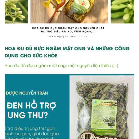
HOA ĐU ĐỦ ĐỰC NGÂM MẬT ONG VÀ NHỮNG CÔNG
DỤNG CHO SỨC KHỎE
Hoa đu đủ đực ngâm mật ong, một nguyên liệu thiên [...]