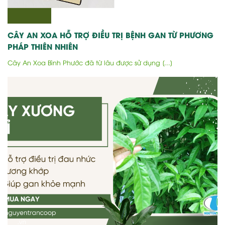
CÂY AN XOA HỖ TRỢ ĐIỀU TRỊ BỆNH GAN TỪ PHƯƠNG
PHÁP THIÊN NHIÊN
Cây An Xoa Bình Phước đã từ lâu được sử dụng [...]