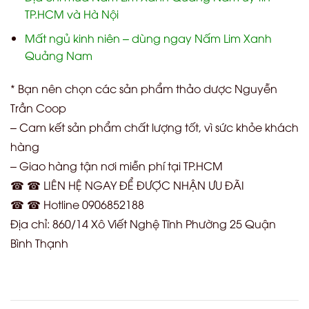
TP.HCM và Hà Nội
Mất ngủ kinh niên – dùng ngay Nấm Lim Xanh
Quảng Nam
* Bạn nên chọn các sản phẩm thảo dược Nguyễn
Trần Coop
– Cam kết sản phẩm chất lượng tốt, vì sức khỏe khách
hàng
– Giao hàng tận nơi miễn phí tại TP.HCM
☎ ☎ LIÊN HỆ NGAY ĐỂ ĐƯỢC NHẬN ƯU ĐÃI
☎ ☎ Hotline 0906852188
Địa chỉ: 860/14 Xô Viết Nghệ Tĩnh Phường 25 Quận
Bình Thạnh