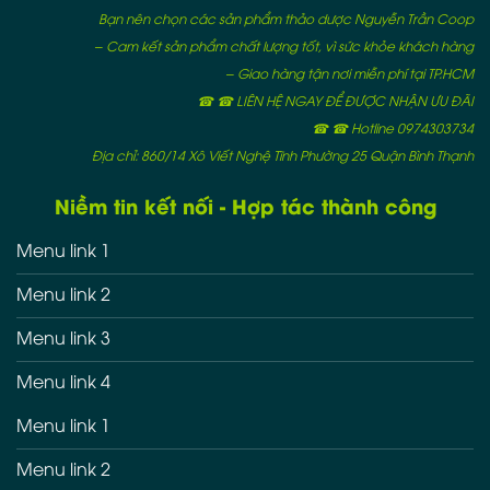
Bạn nên chọn các sản phẩm thảo dược Nguyễn Trần Coop
– Cam kết sản phẩm chất lượng tốt, vì sức khỏe khách hàng
– Giao hàng tận nơi miễn phí tại TP.HCM
☎ ☎ LIÊN HỆ NGAY ĐỂ ĐƯỢC NHẬN ƯU ĐÃI
☎ ☎ Hotline 0974303734
Địa chỉ: 860/14 Xô Viết Nghệ Tĩnh Phường 25 Quận Bình Thạnh
Niềm tin kết nối - Hợp tác thành công
Menu link 1
Menu link 2
Menu link 3
Menu link 4
Menu link 1
Menu link 2