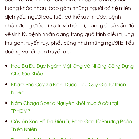
tượng khác nhau, bao gồm những người có hệ miễn
dịch yếu, người cao tuổi, cơ thể suy nhược, bệnh
nhân đang điều trị xạ trị và hóa trị, nam giới có vấn đề
về sinh lý, bệnh nhân đang trong quá trình điều trị ung
thư gan, tuyến tụy, phổi, cũng như những người bị tiểu
đường và rối loạn huyết áp.
Hoa Đu Đủ Đực Ngâm Mật Ong Và Những Công Dụng
Cho Sức Khỏe
Khám Phá Cây Xạ Đen: Dược Liệu Quý Giá Từ Thiên
Nhiên
Nấm Chaga Siberia Nguyên Khối mua ở đâu tại
TP.HCM?
Cây An Xoa Hỗ Trợ Điều Trị Bệnh Gan Từ Phương Pháp
Thiên Nhiên