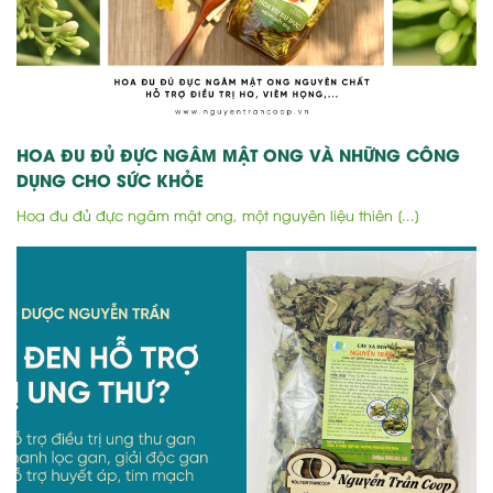
HOA ĐU ĐỦ ĐỰC NGÂM MẬT ONG VÀ NHỮNG CÔNG
DỤNG CHO SỨC KHỎE
Hoa đu đủ đực ngâm mật ong, một nguyên liệu thiên [...]