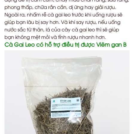
phong thấp, chữa rắn cắn, dị ứng hay giải rượu.
Ngoài ra, nhấm rễ cà gai leo trước khi uống rượu sẽ
giúp bạn lâu bị say hơn. Và khi say rượu, nếu uống
nước sắc từ thân, lá của cây cà gai leo thì sẽ giúp
bạn không mệt mỏi và tỉnh rượu nhanh hơn.
Cà Gai Leo có hỗ trợ điều trị được Viêm gan B