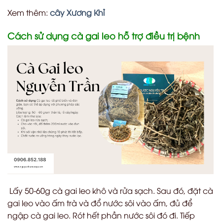
Xem thêm:
cây Xương Khỉ
Cách sử dụng cà gai leo hỗ trợ điều trị bệnh
Lấy 50-60g cà gai leo khô và rửa sạch. Sau đó, đặt cà
gai leo vào ấm trà và đổ nước sôi vào ấm, đủ để
ngập cà gai leo. Rót hết phần nước sôi đó đi. Tiếp