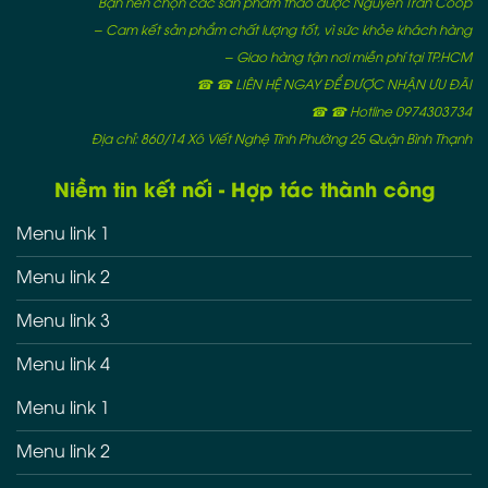
Bạn nên chọn các sản phẩm thảo dược Nguyễn Trần Coop
– Cam kết sản phẩm chất lượng tốt, vì sức khỏe khách hàng
– Giao hàng tận nơi miễn phí tại TP.HCM
☎ ☎ LIÊN HỆ NGAY ĐỂ ĐƯỢC NHẬN ƯU ĐÃI
☎ ☎ Hotline 0974303734
Địa chỉ: 860/14 Xô Viết Nghệ Tĩnh Phường 25 Quận Bình Thạnh
Niềm tin kết nối - Hợp tác thành công
Menu link 1
Menu link 2
Menu link 3
Menu link 4
Menu link 1
Menu link 2