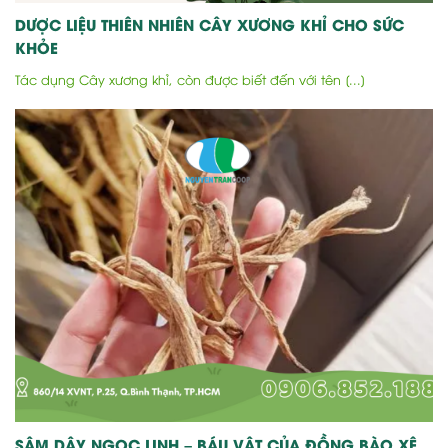
DƯỢC LIỆU THIÊN NHIÊN CÂY XƯƠNG KHỈ CHO SỨC
KHỎE
Tác dụng Cây xương khỉ, còn được biết đến với tên [...]
SÂM DÂY NGỌC LINH – BÁU VẬT CỦA ĐỒNG BÀO XÊ