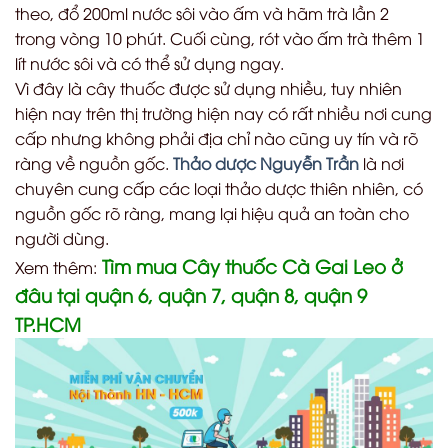
theo, đổ 200ml nước sôi vào ấm và hãm trà lần 2
trong vòng 10 phút. Cuối cùng, rót vào ấm trà thêm 1
lít nước sôi và có thể sử dụng ngay.
Vì đây là cây thuốc được sử dụng nhiều, tuy nhiên
hiện nay trên thị trường hiện nay có rất nhiều nơi cung
cấp nhưng không phải địa chỉ nào cũng uy tín và rõ
ràng về nguồn gốc.
Thảo dược Nguyễn Trần
là nơi
chuyên cung cấp các loại thảo dược thiên nhiên, có
nguồn gốc rõ ràng, mang lại hiệu quả an toàn cho
người dùng.
Tìm mua Cây thuốc Cà Gai Leo ở
Xem thêm:
đâu tại quận 6, quận 7, quận 8, quận 9
TP.HCM