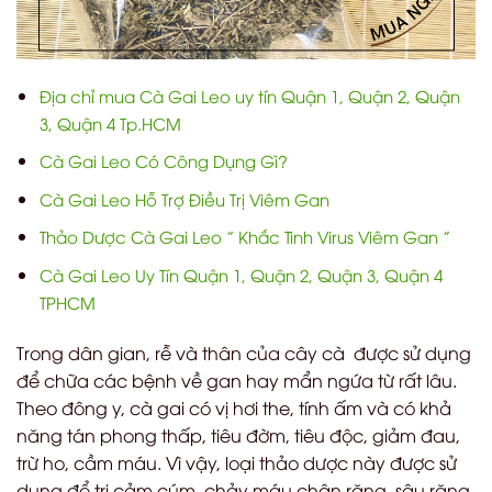
Địa chỉ mua Cà Gai Leo uy tín Quận 1, Quận 2, Quận
3, Quận 4 Tp.HCM
Cà Gai Leo Có Công Dụng Gì?
Cà Gai Leo Hỗ Trợ Điều Trị Viêm Gan
Thảo Dược Cà Gai Leo ” Khắc Tinh Virus Viêm Gan ”
Cà Gai Leo Uy Tín Quận 1, Quận 2, Quận 3, Quận 4
TPHCM
Trong dân gian, rễ và thân của cây cà được sử dụng
để chữa các bệnh về gan hay mẩn ngứa từ rất lâu.
Theo đông y, cà gai có vị hơi the, tính ấm và có khả
năng tán phong thấp, tiêu đờm, tiêu độc, giảm đau,
trừ ho, cầm máu. Vì vậy, loại thảo dược này được sử
dụng để trị cảm cúm, chảy máu chân răng, sâu răng,