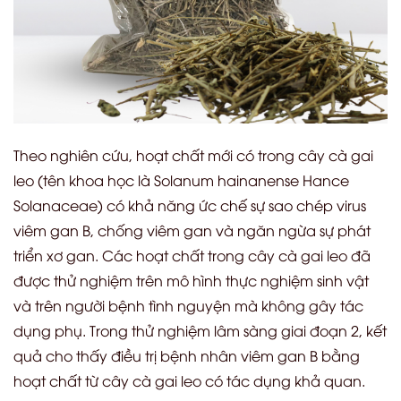
Theo nghiên cứu, hoạt chất mới có trong cây cà gai
leo (tên khoa học là Solanum hainanense Hance
Solanaceae) có khả năng ức chế sự sao chép virus
viêm gan B, chống viêm gan và ngăn ngừa sự phát
triển xơ gan. Các hoạt chất trong cây cà gai leo đã
được thử nghiệm trên mô hình thực nghiệm sinh vật
và trên người bệnh tình nguyện mà không gây tác
dụng phụ. Trong thử nghiệm lâm sàng giai đoạn 2, kết
quả cho thấy điều trị bệnh nhân viêm gan B bằng
hoạt chất từ cây cà gai leo có tác dụng khả quan.