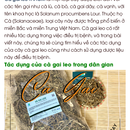
các tên gọi như cà lù, cà bò, cà gai dây, cà vạnh, với
tên khoa học là Solanum procumbens Lour. Thuộc họ
Cà (Solanaceae), loại cây này được trồng phổ biến ở
miền Bắc và miền Trung Việt Nam. Cà gai leo có rất
nhiều tác dụng trong việc điều trị bệnh, và trong bài
viết này, chúng ta sẽ cùng tìm hiểu về các tác dụng
của cây cà gai leo cũng như cách sử dụng dược liệu
này để điều trị bệnh.
Tác dụng của cà gai leo trong dân gian