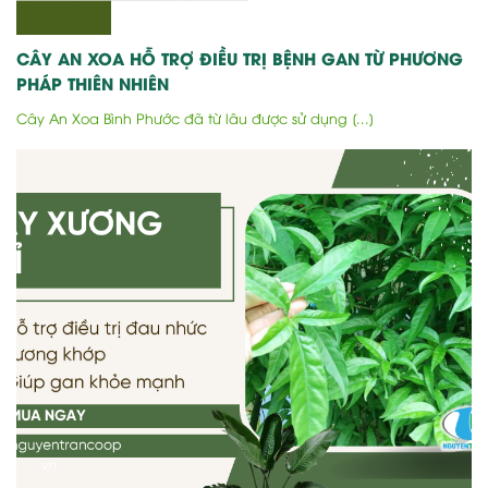
CÂY AN XOA HỖ TRỢ ĐIỀU TRỊ BỆNH GAN TỪ PHƯƠNG
PHÁP THIÊN NHIÊN
Cây An Xoa Bình Phước đã từ lâu được sử dụng [...]