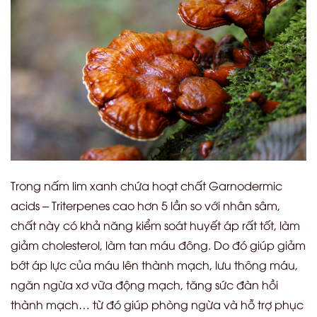
Trong nấm lim xanh chứa hoạt chất Garnodermic
acids – Triterpenes cao hơn 5 lần so với nhân sâm,
chất này có khả năng kiểm soát huyết áp rất tốt, làm
giảm cholesterol, làm tan máu đông. Do đó giúp giảm
bớt áp lực của máu lên thành mạch, lưu thông máu,
ngăn ngừa xơ vữa động mạch, tăng sức đàn hồi
thành mạch… từ đó giúp phòng ngừa và hỗ trợ phục