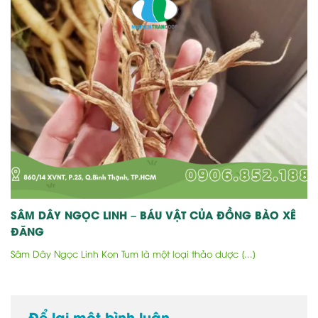
SÂM DÂY NGỌC LINH – BÁU VẬT CỦA ĐỒNG BÀO XÊ
ĐĂNG
Sâm Dây Ngọc Linh Kon Tum là một loại thảo dược [...]
Để lại một bình luận