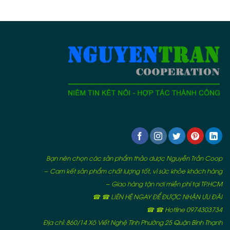
Bạn nên chọn các sản phẩm thảo dược Nguyễn Trần Coop
– Cam kết sản phẩm chất lượng tốt, vì sức khỏe khách hàng
– Giao hàng tận nơi miễn phí tại TP.HCM
☎ ☎ LIÊN HỆ NGAY ĐỂ ĐƯỢC NHẬN ƯU ĐÃI
☎ ☎ Hotline 0974303734
Địa chỉ: 860/14 Xô Viết Nghệ Tĩnh Phường 25 Quận Bình Thạnh