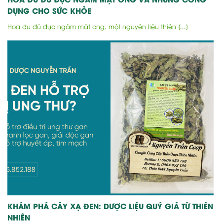
DỤNG CHO SỨC KHỎE
Hoa đu đủ đực ngâm mật ong, một nguyên liệu thiên [...]
KHÁM PHÁ CÂY XẠ ĐEN: DƯỢC LIỆU QUÝ GIÁ TỪ THIÊN
NHIÊN