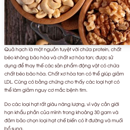
Quả hạch là một nguồn tuyệt vời chứa protein, chất
béo không bão hòa và chất xơ hòa tan; được sử
dụng để thay thế các sản phẩm động vật có chứa
chất béo bão hòa. Chất xơ hòa tan có thể giúp giảm
LDL. Cũng có bằng chứng cho thấy các loại hạt có
thể làm giảm nguy cơ mắc bệnh tim.
Do các loại hạt rất giàu năng lượng, vì vậy cần giới
hạn khẩu phần của mình trong khoảng 30 gam và
đảm bảo chọn loại hạt chế biến có ít đường và muối
bổ sung.