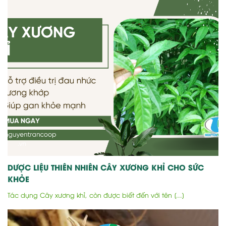
DƯỢC LIỆU THIÊN NHIÊN CÂY XƯƠNG KHỈ CHO SỨC
KHỎE
Tác dụng Cây xương khỉ, còn được biết đến với tên [...]