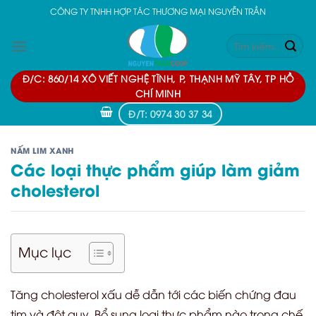
Skip
CÔNG TY TNHH HỢP TÁC THƯƠNG MẠI NGUYỄN TRẦN
to
Tìm
content
kiếm:
Đ/C: 860/14 XÔ VIẾT NGHỆ TĨNH, P, THẠNH MỸ TÂY, TP HỒ
CHÍ MINH
Đ/T: 0974 30 37 34
NẤM LIM XANH
Các loại thực phẩm giúp làm giảm
cholesterol
Mục lục
Tăng cholesterol xấu dễ dẫn tới các biến chứng đau
tim và đột quỵ. Bổ sung loại thực phẩm nào trong chế