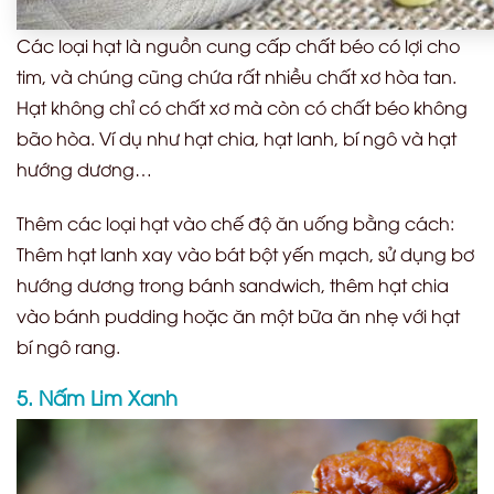
Các loại hạt là nguồn cung cấp chất béo có lợi cho
tim, và chúng cũng chứa rất nhiều chất xơ hòa tan.
Hạt không chỉ có chất xơ mà còn có chất béo không
bão hòa. Ví dụ như hạt chia, hạt lanh, bí ngô và hạt
hướng dương…
Thêm các loại hạt vào chế độ ăn uống bằng cách:
Thêm hạt lanh xay vào bát bột yến mạch, sử dụng bơ
hướng dương trong bánh sandwich, thêm hạt chia
vào bánh pudding hoặc ăn một bữa ăn nhẹ với hạt
bí ngô rang.
5. Nấm Lim Xanh