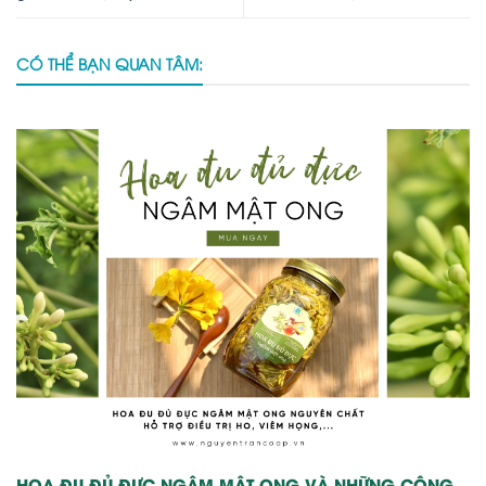
CÓ THỂ BẠN QUAN TÂM:
HOA ĐU ĐỦ ĐỰC NGÂM MẬT ONG VÀ NHỮNG CÔNG