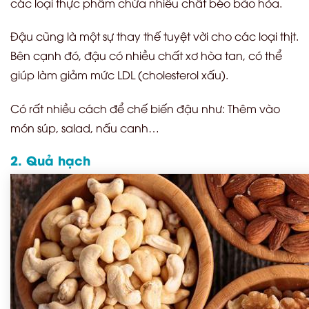
các loại thực phẩm chứa nhiều chất béo bão hòa.
Đậu cũng là một sự thay thế tuyệt vời cho các loại thịt.
Bên cạnh đó, đậu có nhiều chất xơ hòa tan, có thể
giúp làm giảm mức LDL (cholesterol xấu).
Có rất nhiều cách để chế biến đậu như: Thêm vào
món súp, salad, nấu canh…
2. Quả hạch