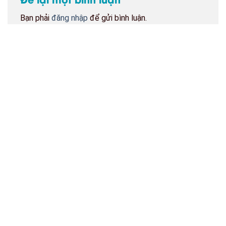
Bạn phải
đăng nhập
để gửi bình luận.
BẢN ĐỒ CỬA HÀNG